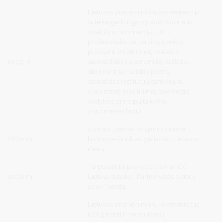
Lietuvos pramonininkų konfederacija
suteikė garbingą Vytauto Andriaus
Graičiūno nominaciją ,,Už
profesionalią bei vaisingą veiklą
plėtojant Druskininkų miesto ir
2009 m.
savivaldybės ekonomiką, kultūrą,
stiprinant savivaldos plėtrą,
savivaldos institucijų santykių su
visuomene tobulinimą, sėkmingą
vadybos principų taikymą
visuomenės labui“.
žurnalo „Veidas“ organizuotame
2008 m.
konkurse išrinktas geriausiu Lietuvos
meru.
Tarptautiniai prekybos rūmai ICC
2008 m.
Lietuva suteikė ,,Partnerystės lyderio
2007“ vardą.
Lietuvos pramonininkų konfederacija
už ilgametį ir produktyvų