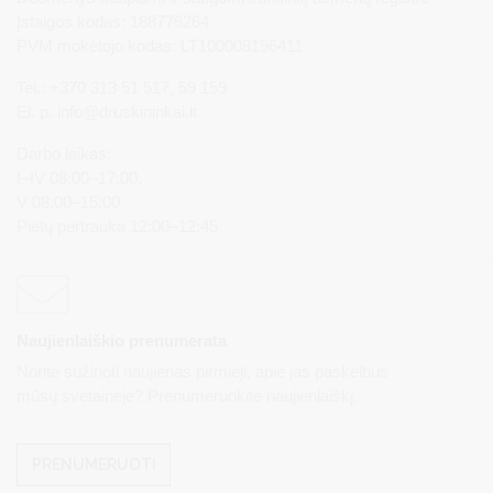
Įstaigos kodas: 188776264
PVM mokėtojo kodas: LT100008196411
Tel.: +370 313 51 517, 59 159
El. p.
info@druskininkai.lt
Darbo laikas:
I–IV 08:00–17:00,
V 08:00–15:00
Pietų pertrauka 12:00–12:45
Naujienlaiškio prenumerata
Norite sužinoti naujienas pirmieji, apie jas paskelbus
mūsų svetainėje? Prenumeruokite naujienlaiškį.
PRENUMERUOTI