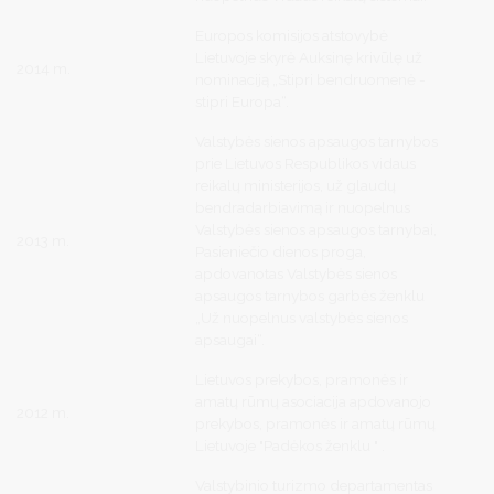
Europos komisijos atstovybė
Lietuvoje skyrė Auksinę krivūlę už
2014 m.
nominaciją „Stipri bendruomenė -
stipri Europa“.
Valstybės sienos apsaugos tarnybos
prie Lietuvos Respublikos vidaus
reikalų ministerijos, už glaudų
bendradarbiavimą ir nuopelnus
Valstybės sienos apsaugos tarnybai,
2013 m.
Pasieniečio dienos proga,
apdovanotas Valstybės sienos
apsaugos tarnybos garbės ženklu
„Už nuopelnus valstybės sienos
apsaugai“.
Lietuvos prekybos, pramonės ir
amatų rūmų asociacija apdovanojo
2012 m.
prekybos, pramonės ir amatų rūmų
Lietuvoje "Padėkos ženklu " .
Valstybinio turizmo departamentas