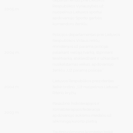
Respublikos Vyriausybės už
2005 m.
nuopelnus Lietuvos sportui
apdovanojo Sporto garbės
komandoro ženklu.
Policijos departamentas prie Lietuvos
Respublikos Vidaus reiklų
ministerijos už paramą policijai
2004 m.
palaikant viešąją tvarką, stiprinant
teisėtvarką, atskleidžiant ir užkardant
nusikalstamas veikas, apdovanojo
ženklu „Už paramą policijai“.
Lietuvos Respublikos prezidentas
2004 m.
įteikė ordino „Už nuopelnus Lietuvai“
Riterio kryžių.
Pasaulinė hidroterapijos ir
klimatoterapijos federacija
2003 m.
apdovanojo auksiniu medaliu už
sėkmingą kurorto plėtrą.
Tautinis olimpinis komitetas įteikė