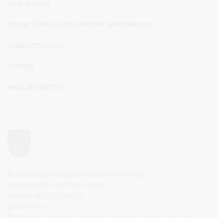
PASLAUGOS
STRUKTŪRA IR KONTAKTINĖ INFORMACIJA
ADMINISTRACIJA
TARYBA
VEIKLOS SRITYS
Druskininkų savivaldybės administracija
Savivaldybės biudžetinė įstaiga,
Vilniaus al. 18, LT-66119
Druskininkai
Duomenys kaupiami ir saugomi Juridinių asmenų registre