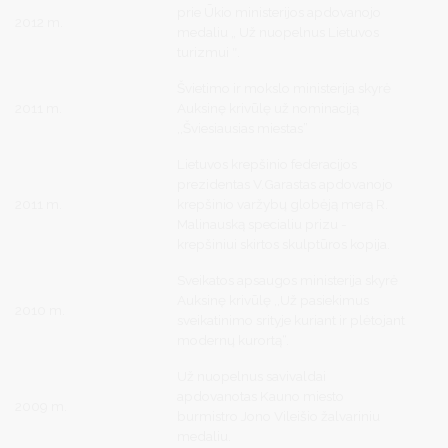
prie Ūkio ministerijos apdovanojo
2012 m.
medaliu „ Už nuopelnus Lietuvos
turizmui ″.
Švietimo ir mokslo ministerija skyrė
2011 m.
Auksinę krivūlę už nominaciją
,,Šviesiausias miestas”
Lietuvos krepšinio federacijos
prezidentas V.Garastas apdovanojo
2011 m.
krepšinio varžybų globėją merą R.
Malinauską specialiu prizu -
krepšiniui skirtos skulptūros kopija.
Sveikatos apsaugos ministerija skyrė
Auksinę krivūlę ,,Už pasiekimus
2010 m.
sveikatinimo srityje kuriant ir plėtojant
modernų kurortą“.
Už nuopelnus savivaldai
apdovanotas Kauno miesto
2009 m.
burmistro Jono Vileišio žalvariniu
medaliu.