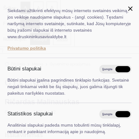
✖
A
Šriftas:
A
A
Siekdami užtikrinti efektyvų mūsų interneto svetainės veikimą,
jos veikloje naudojame slapukus - (angl. cookies). Tęsdami
Fonas:
Baltas
Juoda
naršymą interneto svetainėje, sutinkate, kad Jūsų kompiuteryje
EN
Ieškoti...
būtų įrašomi slapukai iš interneto svetainės
www.druskininkusavivaldybe.lt
Iliustracijos:
Rodyti
Slėpti
Taryba
Privatumo politika
*}
Meras
Titulinis
Meras
Gyvenimo aprašymas
Administracija
Būtini slapukai
Įjungta
Išjungta
Veiklos sritys
GYVENIMO APRAŠYMAS
Būtini slapukai įgalina pagrindines tinklapio funkcijas. Svetainė
negali tinkamai veikti be šių slapukų, juos galima išjungti tik
Teisinė informacija
pakeitus naršyklės nuostatas.
Ričardas Malinauskas
Struktūra ir kontaktinė informacija
Gimimo data: 1965 04 22
Statistikos slapukai
Karjera
Įjungta
Išjungta
Analitiniai slapukai padeda mums tobulinti mūsų tinklalapį,
DUK
renkant ir pateikiant informaciją apie jo naudojimą.
Išsilavinimas
PASLAUGOS