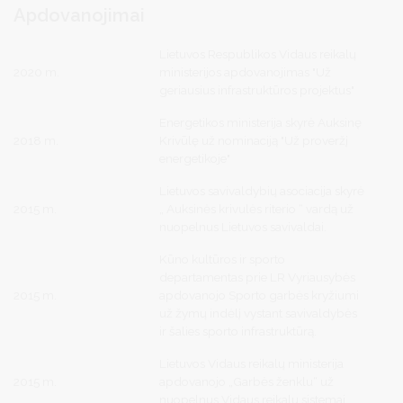
Apdovanojimai
Lietuvos Respublikos Vidaus reikalų
2020 m.
ministerijos apdovanojimas "Už
geriausius infrastruktūros projektus"
Energetikos ministerija skyrė Auksinę
2018 m.
Krivūlę už nominaciją "Už proveržį
energetikoje"
Lietuvos savivaldybių asociacija skyrė
2015 m.
„ Auksinės krivulės riterio “ vardą už
nuopelnus Lietuvos savivaldai.
Kūno kultūros ir sporto
departamentas prie LR Vyriausybės
2015 m.
apdovanojo Sporto garbės kryžiumi
už žymų indėlį vystant savivaldybės
ir šalies sporto infrastruktūrą.
Lietuvos Vidaus reikalų ministerija
2015 m.
apdovanojo „Garbės ženklu“ už
nuopelnus Vidaus reikalų sistemai.