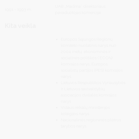
UAB „Madma“ direktoriaus
1991 - 1993 m.
pavaduotojas komercijai
Kita veikla
Europos Sąjungos Regionų
komiteto nuolatinis narys nuo
2004 metų: ekonominės ir
socialinės politikos ( ECON)
komisijos narys, Europos
socialistų partijos (PES) komisijos
narys
Lietuvos Respublikos Vyriausybės
ir Lietuvos savivaldybių
asociacijos dvišalės komisijos
narys
Vidaus reikalų ministerijos
kolegijos narys
Nacionalinės regioninės plėtros
tarybos narys