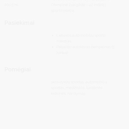
2003 m.
Olimpinę žvaigždę - už indėlį į
sporto plėtrą.
Pasiekimai
Lietuvos automobilių sporto
meistras
Pabaltijo autokroso čempionas (3
kartus)
Pomėgiai
skraidyklių sportas, automobilių
sportas, medžioklė, turistinės
kelionės, nardymas