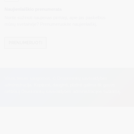
Naujienlaiškio prenumerata
Norite sužinoti naujienas pirmieji, apie jas paskelbus
mūsų svetainėje? Prenumeruokite naujienlaiškį.
PRENUMERUOTI
Visos teisės saugomos. © Druskininkų savivaldybės
administracija. Kopijuoti, dauginti, platinti galima tik gavus
raštišką Druskininkų savivaldybės administracijos sutikimą.