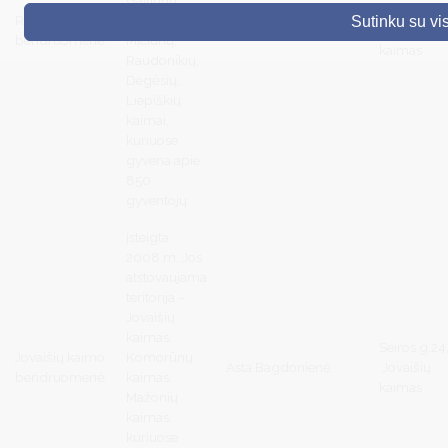
Ežerėlio g.
Ricielių kaimo
Guobinių,
Sutinku su vi
Eimantas Mazaliauskas
2, Ricielių
DRUSKININKAI
bendruomenė
Miciūnų,
kaimas
Raudonikių,
SKELBIMAI
Degėsių,
Liepiškių
TURIZMAS
kaimai,
kuriuose
VERSLAS
gyvena apie
850
PROJEKTAI
gyventojų.
ŠVIETIMAS
įsteigta
2008 m. Jos
REGISTRACIJA
atstovaujama
teritorija –
RENGINIAI
Jovaišių
kaimas,
Seiros g.24
Jovaišių kaimo
Komorūnų
Asta Bagdonienė
Jovaišių
bendruomenė
kaimas,
kaimas
Mažonių
kaimas,
kuriuose