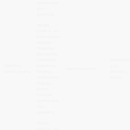
gyvena apie
300
gyventojų.
įsteigta
2008 m. Jos
atstovaujama
teritorija –
Stračiūnų,
Barzdžiūnų,
Cimaniūnų,
Žaliamiški
Stračiūnų
Radvilonių,
g. 32,
Jolanta Miliuvienė
bendruomenė
Šaulėnų,
Stračiūnų
Panemunės,
kaimas
Drapalių
kaimai,
kuriuose
gyvena apie
280
gyventojų.
įsteigta
2008 m. Jos