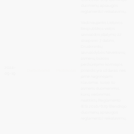
duomenų apsaugos
reglamento) reikalavimų
.
Vadovaujantis
Lietuvos
Respublikos vietos
savivaldos įstatymo 22
straipsnio 7 dalimi,
Druskininkų
savivaldybės Neveiksnių
asmenų būklės
peržiūrėjimo komisijos
2024-
Darbotvarkė
Protokolas
posėdis yra uždaras, nes
09-19
jame nagrinėjami
klausimai, susiję su
asmens duomenimis,
kurių viešinimas
neatitiktų Reglamento
(ES) 2016/679 (Bendrojo
duomenų apsaugos
reglamento) reikalavimų
.