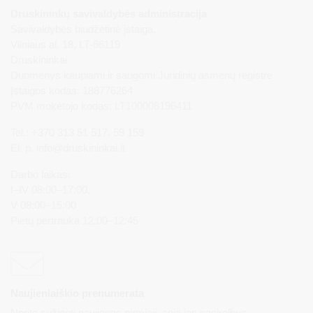
Druskininkų savivaldybės administracija
Savivaldybės biudžetinė įstaiga,
Vilniaus al. 18, LT-66119
Druskininkai
Duomenys kaupiami ir saugomi Juridinių asmenų registre
Įstaigos kodas: 188776264
PVM mokėtojo kodas: LT100008196411
Tel.: +370 313 51 517, 59 159
El. p.
info@druskininkai.lt
Darbo laikas:
I–IV 08:00–17:00,
V 08:00–15:00
Pietų pertrauka 12:00–12:45
Naujienlaiškio prenumerata
Norite sužinoti naujienas pirmieji, apie jas paskelbus