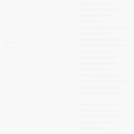
Respublikos vietos
savivaldos įstatymo 22
straipsnio 7 dalimi,
Druskininkų
savivaldybės Neveiksnių
asmenų būklės
peržiūrėjimo komisijos
2025-09-
Darbotvarkė
Protokolas
posėdis yra uždaras, nes
23
jame nagrinėjami
klausimai, susiję su
asmens duomenimis,
kurių viešinimas
neatitiktų Reglamento
(ES) 2016/679 (Bendrojo
duomenų apsaugos
reglamento) reikalavimų
.
Vadovaujantis
Lietuvos
Respublikos vietos
savivaldos įstatymo 22
straipsnio 7 dalimi,
Druskininkų
savivaldybės Neveiksnių