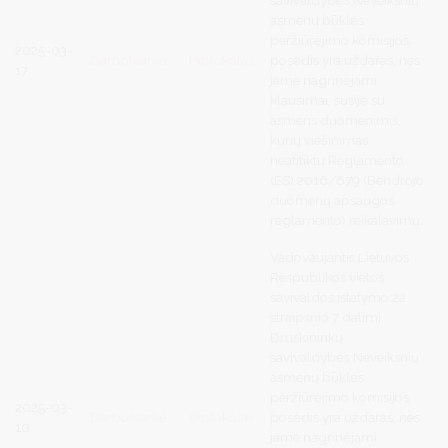
asmenų būklės
peržiūrėjimo komisijos
2025-03-
Darbotvarkė
Protokolas
posėdis yra uždaras, nes
17
jame nagrinėjami
klausimai, susiję su
asmens duomenimis,
kurių viešinimas
neatitiktų Reglamento
(ES) 2016/679 (Bendrojo
duomenų apsaugos
reglamento) reikalavimų
.
Vadovaujantis
Lietuvos
Respublikos vietos
savivaldos įstatymo 22
straipsnio 7 dalimi,
Druskininkų
savivaldybės Neveiksnių
asmenų būklės
peržiūrėjimo komisijos
2025-03-
Darbotvarkė
Protokolas
posėdis yra uždaras, nes
10
jame nagrinėjami