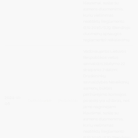
klausimai, susiję su
asmens duomenimis,
kurių viešinimas
neatitiktų Reglamento
(ES) 2016/679 (Bendrojo
duomenų apsaugos
reglamento) reikalavimų
.
Vadovaujantis
Lietuvos
Respublikos vietos
savivaldos įstatymo 22
straipsnio 7 dalimi,
Druskininkų
savivaldybės Neveiksnių
asmenų būklės
peržiūrėjimo komisijos
2024-11-
Darbotvarkė
Protokolas
posėdis yra uždaras, nes
06
jame nagrinėjami
klausimai, susiję su
asmens duomenimis,
kurių viešinimas
neatitiktų Reglamento
(ES) 2016/679 (Bendrojo