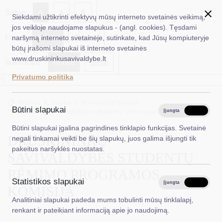
✖
A
Šriftas:
A
A
Siekdami užtikrinti efektyvų mūsų interneto svetainės veikimą,
jos veikloje naudojame slapukus - (angl. cookies). Tęsdami
Fonas:
Baltas
Juoda
naršymą interneto svetainėje, sutinkate, kad Jūsų kompiuteryje
EN
Ieškoti...
būtų įrašomi slapukai iš interneto svetainės
www.druskininkusavivaldybe.lt
Iliustracijos:
Rodyti
Slėpti
Taryba
Privatumo politika
*}
Meras
Titulinis
Taryba
Komisijos ir tarybos
Administracija
Būtini slapukai
Druskininkų savivaldybės studentų rėmimo programos komisija
Įjungta
Išjungta
Veiklos sritys
Būtini slapukai įgalina pagrindines tinklapio funkcijas. Svetainė
DRUSKININKŲ
negali tinkamai veikti be šių slapukų, juos galima išjungti tik
Teisinė informacija
pakeitus naršyklės nuostatas.
SAVIVALDYBĖS STUDENTŲ
Struktūra ir kontaktinė informacija
RĖMIMO PROGRAMOS
Statistikos slapukai
Karjera
Įjungta
Išjungta
KOMISIJA
Analitiniai slapukai padeda mums tobulinti mūsų tinklalapį,
DUK
renkant ir pateikiant informaciją apie jo naudojimą.
PASLAUGOS