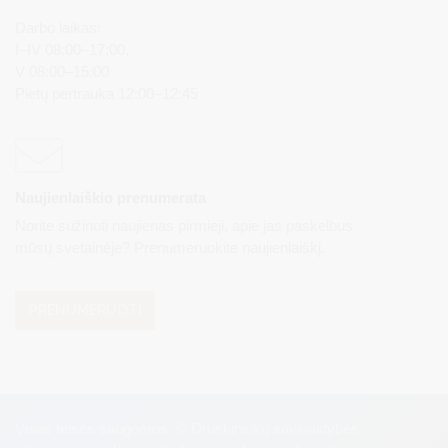
Darbo laikas:
I–IV 08:00–17:00,
V 08:00–15:00
Pietų pertrauka 12:00–12:45
Naujienlaiškio prenumerata
Norite sužinoti naujienas pirmieji, apie jas paskelbus
mūsų svetainėje? Prenumeruokite naujienlaiškį.
PRENUMERUOTI
Visos teisės saugomos. © Druskininkų savivaldybės