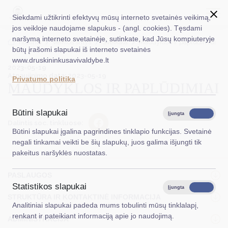
Siekdami užtikrinti efektyvų mūsų interneto svetainės veikimą,
jos veikloje naudojame slapukus - (angl. cookies). Tęsdami
naršymą interneto svetainėje, sutinkate, kad Jūsų kompiuteryje
EN
Ieškoti...
Titulinis
Veiklos sritys
Sveikata
Maudyklos ir paplūdimiai
būtų įrašomi slapukai iš interneto svetainės
www.druskininkusavivaldybe.lt
2023-05-19
Taryba
Atnaujinimo data: 2023-05-19
Privatumo politika
MAUDYKLOS IR PAPLŪDIMIAI
Meras
Administracija
Būtini slapukai
Įjungta
Išjungta
Dalintis soc. tinkluose:
Veiklos sritys
Būtini slapukai įgalina pagrindines tinklapio funkcijas. Svetainė
negali tinkamai veikti be šių slapukų, juos galima išjungti tik
Teisinė informacija
pakeitus naršyklės nuostatas.
Struktūra ir kontaktinė informacija
PASLAUGOS
Statistikos slapukai
Karjera
Įjungta
Išjungta
STRUKTŪRA IR KONTAKTINĖ INFORMACIJA
Analitiniai slapukai padeda mums tobulinti mūsų tinklalapį,
DUK
renkant ir pateikiant informaciją apie jo naudojimą.
ADMINISTRACIJA
PASLAUGOS