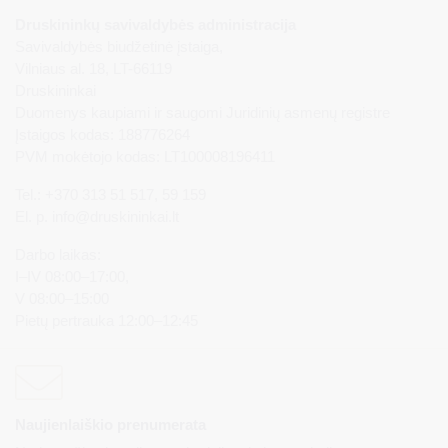
Druskininkų savivaldybės administracija
Savivaldybės biudžetinė įstaiga,
Vilniaus al. 18, LT-66119
Druskininkai
Duomenys kaupiami ir saugomi Juridinių asmenų registre
Įstaigos kodas: 188776264
PVM mokėtojo kodas: LT100008196411
Tel.: +370 313 51 517, 59 159
El. p.
info@druskininkai.lt
Darbo laikas:
I–IV 08:00–17:00,
V 08:00–15:00
Pietų pertrauka 12:00–12:45
Naujienlaiškio prenumerata