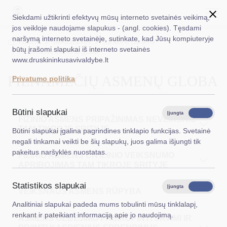
Siekdami užtikrinti efektyvų mūsų interneto svetainės veikimą,
jos veikloje naudojame slapukus - (angl. cookies). Tęsdami
naršymą interneto svetainėje, sutinkate, kad Jūsų kompiuteryje
EN
Ieškoti...
Titulinis
Veiklos sritys
Socialinė parama
būtų įrašomi slapukai iš interneto svetainės
Pilnamečių asmenų globa
www.druskininkusavivaldybe.lt
Taryba
PILNAMEČIŲ ASMENŲ GLOBA
Privatumo politika
Meras
Administracija
Būtini slapukai
Įjungta
Išjungta
FIZINIO ASMENS PRIPAŽINIMAS NEVEIKSNIU
Veiklos sritys
TAM TIKROJE SRITYJE
Būtini slapukai įgalina pagrindines tinklapio funkcijas. Svetainė
negali tinkamai veikti be šių slapukų, juos galima išjungti tik
Teisinė informacija
pakeitus naršyklės nuostatas.
FIZINIO ASMENS CIVILINIO VEIKSNUMO
APRIBOJIMAS TAM TIKROJE SRITYJE
Struktūra ir kontaktinė informacija
Statistikos slapukai
Karjera
Įjungta
Išjungta
VEIKSNAUS ASMENS RŪPYBA
Analitiniai slapukai padeda mums tobulinti mūsų tinklalapį,
DUK
renkant ir pateikiant informaciją apie jo naudojimą.
ASMENS GEBĖJIMO PASIRŪPINTI SAVIMI IR
PASLAUGOS