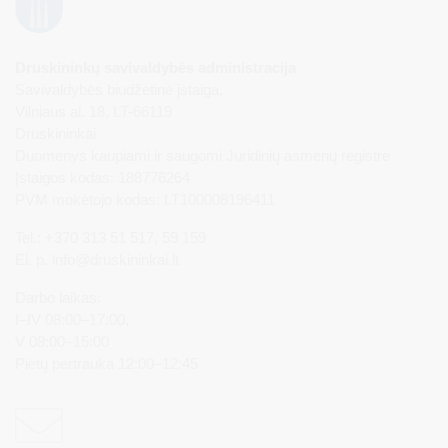
Druskininkų savivaldybės administracija
Savivaldybės biudžetinė įstaiga,
Vilniaus al. 18, LT-66119
Druskininkai
Duomenys kaupiami ir saugomi Juridinių asmenų registre
Įstaigos kodas: 188776264
PVM mokėtojo kodas: LT100008196411
Tel.: +370 313 51 517, 59 159
El. p.
info@druskininkai.lt
Darbo laikas:
I–IV 08:00–17:00,
V 08:00–15:00
Pietų pertrauka 12:00–12:45