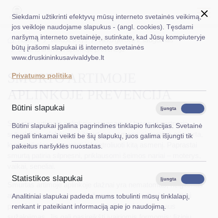
Siekdami užtikrinti efektyvų mūsų interneto svetainės veikimą,
jos veikloje naudojame slapukus - (angl. cookies). Tęsdami
naršymą interneto svetainėje, sutinkate, kad Jūsų kompiuteryje
EN
Ieškoti...
Titulinis
Veiklos sritys
Vaiko gerovė ir saugumas
būtų įrašomi slapukai iš interneto svetainės
Smurto artimoje aplinkoje prevencija
www.druskininkusavivaldybe.lt
Taryba
SMURTO ARTIMOJE
Privatumo politika
Meras
APLINKOJE PREVENCIJA
Administracija
Būtini slapukai
Įjungta
Išjungta
Veiklos sritys
Smurtas artimoje aplinkoje yra esamo / buvusio partnerio,
Būtini slapukai įgalina pagrindines tinklapio funkcijas. Svetainė
sutuoktinio, globėjo ar kito artimo asmens sisteminė prievarta,
negali tinkamai veikti be šių slapukų, juos galima išjungti tik
Teisinė informacija
kurios tikslas – įbauginti ir kontroliuoti kitą asmenį. Paprastai
pakeitus naršyklės nuostatas.
smurtą patiria silpnesni, priklausomi šeimos nariai – moterys,
Struktūra ir kontaktinė informacija
vaikai, seneliai.
Statistikos slapukai
Karjera
Įjungta
Išjungta
Smurtas artimoje aplinkoje dažnai yra nematomas, neigiamas
ar pateisinamas, o smurto žymės – ne visada akivaizdžiai
Analitiniai slapukai padeda mums tobulinti mūsų tinklalapį,
DUK
pastebimos. Smurtas – tai ne tik fizinis kito žmogaus
renkant ir pateikiant informaciją apie jo naudojimą.
sužalojimas. Jis gali pasireikšti įvairiomis formomis: fiziniu,
PASLAUGOS