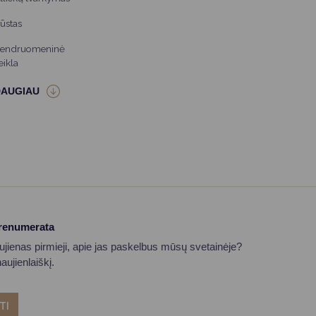
ūstas
endruomeninė
eikla
prenumerata
aujienas pirmieji, apie jas paskelbus mūsų svetainėje?
ujienlaiškį.
TI