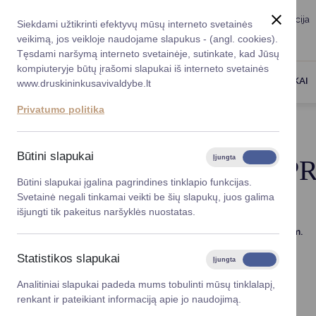
Taryba
Meras
Administracija
Siekdami užtikrinti efektyvų mūsų interneto svetainės
Karjera
DUK
veikimą, jos veikloje naudojame slapukus - (angl. cookies).
Registruokitės priėmi
Administracin
Tęsdami naršymą interneto svetainėje, sutinkate, kad Jūsų
kompiuteryje būtų įrašomi slapukai iš interneto svetainės
Darbotvarkė
Savivaldybės 
PASLAUGOS
DRUSKININKAI
www.druskininkusavivaldybe.lt
vadovai
Kontaktai
Privatumo politika
Planavimo do
Titulinis
Administracija
Sporto srities projektai
Vicemerai
Korupcijos pre
Būtini slapukai
Įjungta
Išjungta
SPORTO SRITIES P
Mero patarėja
Viešieji pirkim
Būtini slapukai įgalina pagrindines tinklapio funkcijas.
Svetainė negali tinkamai veikti be šių slapukų, juos galima
Lygios galim
išjungti tik pakeitus naršyklės nuostatas.
Kvietimas teikti sporto paraiškas 2026 m.
Savivaldybės
projektai
Statistikos slapukai
Įjungta
Išjungta
Finansų valdym
Analitiniai slapukai padeda mums tobulinti mūsų tinklalapį,
FORMOS
renkant ir pateikiant informaciją apie jo naudojimą.
Organizacinė 