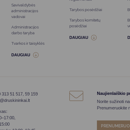
Savivaldybės
Tarybos posėdžiai
B
administracijos
vadovai
Tarybos komitetų
B
posėdžiai
v
Administracijos
darbo taryba
Tvarkos ir taisyklės
Naujienlaiškio 
0 313 51 517, 59 159
o@druskininkai.lt
Norite sužinoti n
Prenumeruokite na
kas:
00–17:00,
–15:00
PRENUMERUO