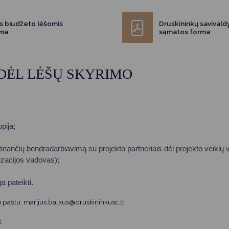
Vartotojų teisių apsauga
Pranešėjų apsauga
ės biudžeto lėšomis
Druskininkų savival
rma
sąmatos forma
Asmens duomenų apsauga
 DĖL LĖŠŲ SKYRIMO
pija;
inančių bendradarbiavimą su projekto partneriais dėl projekto veiklų 
nizacijos vadovas);
a pateikti.
u paštu: marijus.balkus@druskininkusc.lt.
.