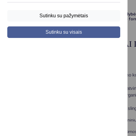
Paraiškos dalyvauti Druskininkų savivaldyb
Sutinku su pažymėtais
finansuojamų sporto projektų atrankoje fo
Sutinku su visais
POTVARKIAI IR ĮSAKYMAI
Kartu su paraiška teikiami dokumentai:
Pareiškėjo organizacijos registracijos pažymėjimo ko
Pareiškėjo organizacijos įstatų (nuostatų) kopija;
Bendradarbiavimo sutarčių ar kitų dokumentų, patvirt
Įgaliojimas pasirašyti paraišką (jei pasirašo ne orga
Nuosavą įnašą pagrindžiantys dokumentai;
Kiti dokumentai, kuriuos pareiškėjo nuomone, tiksling
Paraiškų teikimo būdas
– paraiškos teikiamos elektronini
Paraiškos, pateiktos kitu būdu, nepriimamos ir nevertinamos