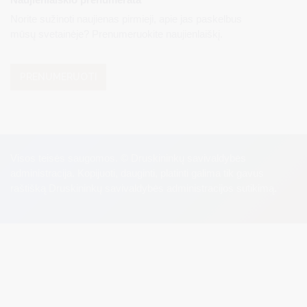
Norite sužinoti naujienas pirmieji, apie jas paskelbus
mūsų svetainėje? Prenumeruokite naujienlaiškį.
PRENUMERUOTI
Visos teisės saugomos. © Druskininkų savivaldybės
administracija. Kopijuoti, dauginti, platinti galima tik gavus
raštišką Druskininkų savivaldybės administracijos sutikimą.