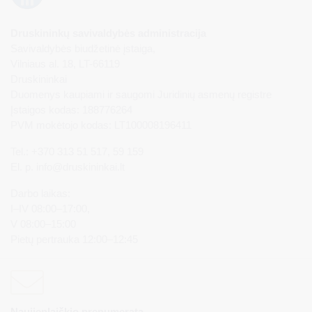
Druskininkų savivaldybės administracija
Savivaldybės biudžetinė įstaiga,
Vilniaus al. 18, LT-66119
Druskininkai
Duomenys kaupiami ir saugomi Juridinių asmenų registre
Įstaigos kodas: 188776264
PVM mokėtojo kodas: LT100008196411
Tel.: +370 313 51 517, 59 159
El. p.
info@druskininkai.lt
Darbo laikas:
I–IV 08:00–17:00,
V 08:00–15:00
Pietų pertrauka 12:00–12:45
Naujienlaiškio prenumerata