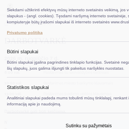
Siekdami užtikrinti efektyvų mūsų interneto svetainės veikimą, jos
slapukus - (angl. cookies). Tęsdami naršymą interneto svetainėje, 
kompiuteryje būtų įrašomi slapukai iš interneto svetainės www.drus
EN
Ieškoti.
Titulinis
Darbotvarkė
Privatumo politika
DARBOTVARKĖ
Taryba
Meras
Būtini slapukai
2026 m. rugpjūčio 7 d.
Administracija
Būtini slapukai įgalina pagrindines tinklapio funkcijas. Svetainė nega
šių slapukų, juos galima išjungti tik pakeitus naršyklės nuostatas.
Veiklos sritys
8:00 val.
Pasitarimas su savivaldybės vadovais
10:00 val.
Pasitarimas miesto tvarkymo klausimais
Teisinė informacija
Statistikos slapukai
13:00 val.
Pasitarimas švietimo veiklos klausimais
Struktūra ir kontaktinė informacija
Analitiniai slapukai padeda mums tobulinti mūsų tinklalapį, renkant i
informaciją apie jo naudojimą.
Karjera
Darbotvarkė gali būti keičiama.
DUK
Nenurodytomis valandomis
–
dokumentų peržiūra,
Sutinku su pažymėtais
PASLAUGOS
nukreipimas vykdytojams, įgyvendinamų projektų kontrolė.