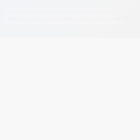
Visos teisės saugomos. © Druskininkų savivaldybės
administracija. Kopijuoti, dauginti, platinti galima tik gavus
raštišką Druskininkų savivaldybės administracijos sutikimą.