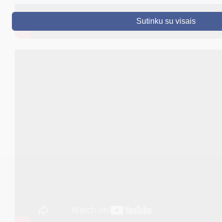
DRUSKININKAI
Sutinku su visais
SKELBIMAI
TURIZMAS
VERSLAS
PROJEKTAI
ŠVIETIMAS
REGISTRACIJA
RENGINIAI