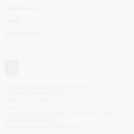
ADMINISTRACIJA
TARYBA
VEIKLOS SRITYS
Druskininkų savivaldybės administracija
Savivaldybės biudžetinė įstaiga,
Vilniaus al. 18, LT-66119
Druskininkai
Duomenys kaupiami ir saugomi Juridinių asmenų registre
Įstaigos kodas: 188776264
PVM mokėtojo kodas: LT100008196411