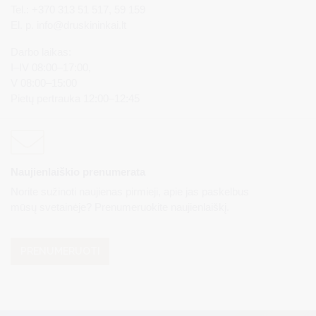
Tel.: +370 313 51 517, 59 159
El. p.
info@druskininkai.lt
Darbo laikas:
I–IV 08:00–17:00,
V 08:00–15:00
Pietų pertrauka 12:00–12:45
Naujienlaiškio prenumerata
Norite sužinoti naujienas pirmieji, apie jas paskelbus
mūsų svetainėje? Prenumeruokite naujienlaiškį.
PRENUMERUOTI