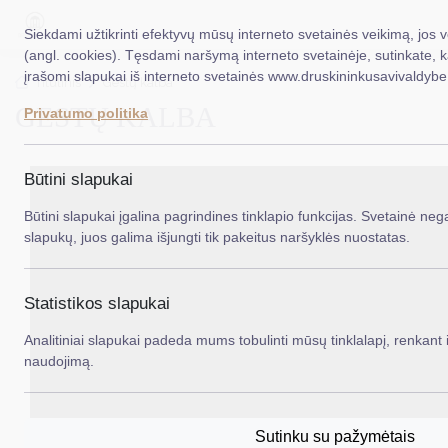
Siekdami užtikrinti efektyvų mūsų interneto svetainės veikimą, jos 
(angl. cookies). Tęsdami naršymą interneto svetainėje, sutinkate, 
įrašomi slapukai iš interneto svetainės www.druskininkusavivaldybe.
EN
Ieš
Titulinis
Gestų kalba
GESTŲ KALBA
Privatumo politika
Taryba
Meras
Būtini slapukai
Administracija
Būtini slapukai įgalina pagrindines tinklapio funkcijas. Svetainė nega
slapukų, juos galima išjungti tik pakeitus naršyklės nuostatas.
Veiklos sritys
Teisinė informacija
Statistikos slapukai
Struktūra ir kontaktinė informacija
Analitiniai slapukai padeda mums tobulinti mūsų tinklalapį, renkant i
naudojimą.
Karjera
DUK
Sutinku su pažymėtais
PASLAUGOS