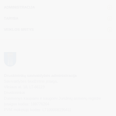
ADMINISTRACIJA
TARYBA
VEIKLOS SRITYS
Druskininkų savivaldybės administracija
Savivaldybės biudžetinė įstaiga,
Vilniaus al. 18, LT-66119
Druskininkai
Duomenys kaupiami ir saugomi Juridinių asmenų registre
Įstaigos kodas: 188776264
PVM mokėtojo kodas: LT100008196411