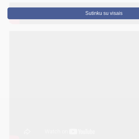
DRUSKININKAI
Sutinku su visais
SKELBIMAI
TURIZMAS
VERSLAS
PROJEKTAI
ŠVIETIMAS
REGISTRACIJA
RENGINIAI