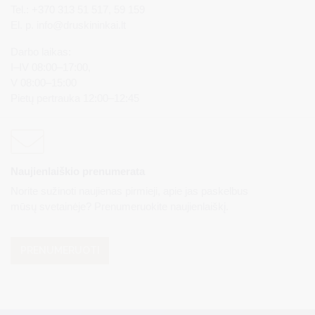
Tel.: +370 313 51 517, 59 159
El. p.
info@druskininkai.lt
Darbo laikas:
I–IV 08:00–17:00,
V 08:00–15:00
Pietų pertrauka 12:00–12:45
Naujienlaiškio prenumerata
Norite sužinoti naujienas pirmieji, apie jas paskelbus
mūsų svetainėje? Prenumeruokite naujienlaiškį.
PRENUMERUOTI