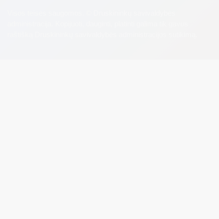
Visos teisės saugomos. © Druskininkų savivaldybės
administracija. Kopijuoti, dauginti, platinti galima tik gavus
raštišką Druskininkų savivaldybės administracijos sutikimą.