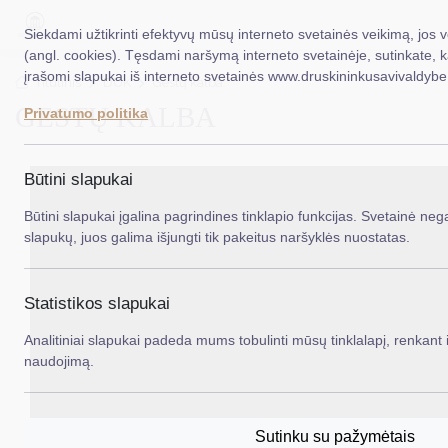
Siekdami užtikrinti efektyvų mūsų interneto svetainės veikimą, jos 
(angl. cookies). Tęsdami naršymą interneto svetainėje, sutinkate, 
įrašomi slapukai iš interneto svetainės www.druskininkusavivaldybe.
EN
Ieš
Titulinis
DUK
Gestų kalba
GESTŲ KALBA
Privatumo politika
Taryba
Meras
Būtini slapukai
Administracija
Būtini slapukai įgalina pagrindines tinklapio funkcijas. Svetainė nega
slapukų, juos galima išjungti tik pakeitus naršyklės nuostatas.
Veiklos sritys
Teisinė informacija
Statistikos slapukai
Struktūra ir kontaktinė informacija
Analitiniai slapukai padeda mums tobulinti mūsų tinklalapį, renkant i
naudojimą.
Karjera
DUK
Sutinku su pažymėtais
PASLAUGOS