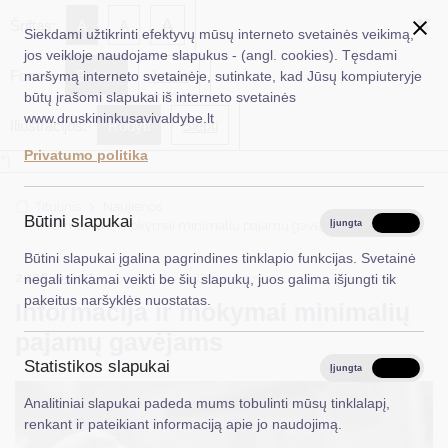
✖
A
Šriftas:
A
A
Siekdami užtikrinti efektyvų mūsų interneto svetainės veikimą,
jos veikloje naudojame slapukus - (angl. cookies). Tęsdami
Fonas:
Baltas
Juoda
naršymą interneto svetainėje, sutinkate, kad Jūsų kompiuteryje
EN
Ieškoti...
būtų įrašomi slapukai iš interneto svetainės
www.druskininkusavivaldybe.lt
Iliustracijos:
Rodyti
Slėpti
Taryba
Privatumo politika
*}
Meras
Titulinis
Naujienos
Administracija
Būtini slapukai
Informacija ir mokymai minimalių pajamų gavėjams
Įjungta
Išjungta
Veiklos sritys
Būtini slapukai įgalina pagrindines tinklapio funkcijas. Svetainė
2026-05-07
Socialinė parama
negali tinkamai veikti be šių slapukų, juos galima išjungti tik
Teisinė informacija
pakeitus naršyklės nuostatas.
Informacija ir mokymai minimalių
Struktūra ir kontaktinė informacija
pajamų gavėjams
Statistikos slapukai
Karjera
Įjungta
Išjungta
Analitiniai slapukai padeda mums tobulinti mūsų tinklalapį,
DUK
renkant ir pateikiant informaciją apie jo naudojimą.
PASLAUGOS