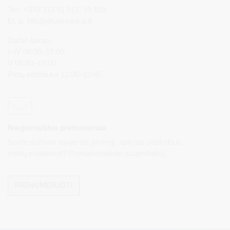
Tel.: +370 313 51 517, 59 159
El. p.
info@druskininkai.lt
Darbo laikas:
I–IV 08:00–17:00,
V 08:00–15:00
Pietų pertrauka 12:00–12:45
Naujienlaiškio prenumerata
Norite sužinoti naujienas pirmieji, apie jas paskelbus
mūsų svetainėje? Prenumeruokite naujienlaiškį.
PRENUMERUOTI