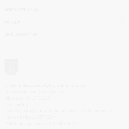
ADMINISTRACIJA
TARYBA
VEIKLOS SRITYS
Druskininkų savivaldybės administracija
Savivaldybės biudžetinė įstaiga,
Vilniaus al. 18, LT-66119
Druskininkai
Duomenys kaupiami ir saugomi Juridinių asmenų registre
Įstaigos kodas: 188776264
PVM mokėtojo kodas: LT100008196411