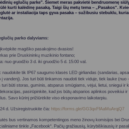
lėdinių eglučių parke". Šiemet meras pakvietė bendruomenę siūly
ūlė kurti kalėdinę pasaką. Taigi šių metų tema – „Pasakos“. Kvie
eglutė ar instaliacija taps gyva pasaka – sužibusiu stebuklu, kur
ntazija.
eglučių parko dalyviams:
įkvėpkite magiško pasakojimo dvasios!
arkas prie Druskininkų muzikinio fontano;
: nuo gruodžio 3 d. iki gruodžio 5 d. 15:00 val.
: naudokite tik IP67 saugumo klasės LED girliandas (sandarias, apsa
į vandenį). Jos turi būti tinkamos naudoti tiek viduje, tiek lauke (nuo 
 turi būti storas, guminis, atsparus smūgiams, vėjui, lietui, sniegui ir 
racijas, pasirūpinkite, kad jos būtų atsparios aplinkos poveikiui ir tvi
lus. Savo kūrinį prižiūrėkite viso eksponavimo laikotarpiu.
o 24 d. Užsiregistruokite čia:
https://forms.gle/GG3qxFfAaMuArqjQ7
glutės bus vertinamos kompetentingos meno žinovų komisijos bei Drus
ialiniame tinkle „Facebook“. Pačių gražiausių, kūrybiškiausių ir pasa