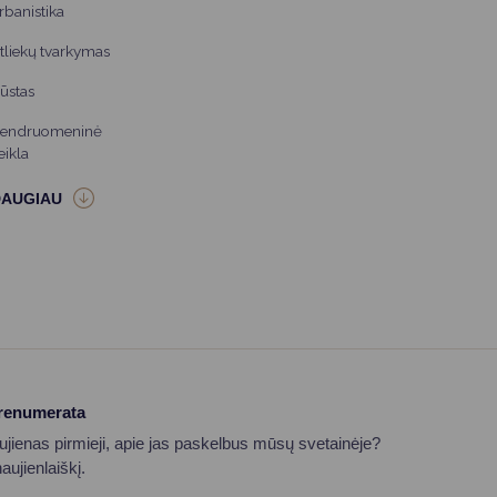
rbanistika
tliekų tvarkymas
ūstas
endruomeninė
eikla
prenumerata
aujienas pirmieji, apie jas paskelbus mūsų svetainėje?
ujienlaiškį.