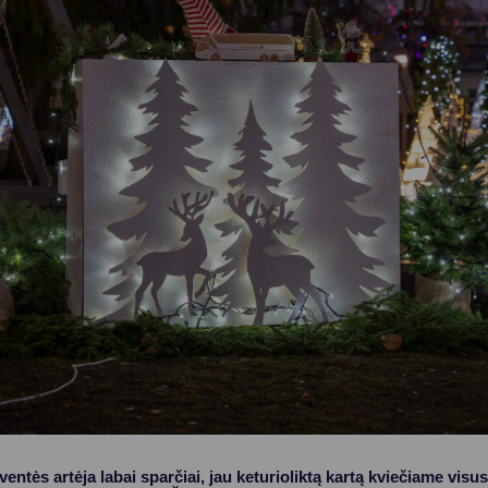
Vartotojų teisių apsauga
Pranešėjų apsauga
Asmens duomenų apsauga
ntės artėja labai sparčiai, jau keturioliktą kartą kviečiame visus