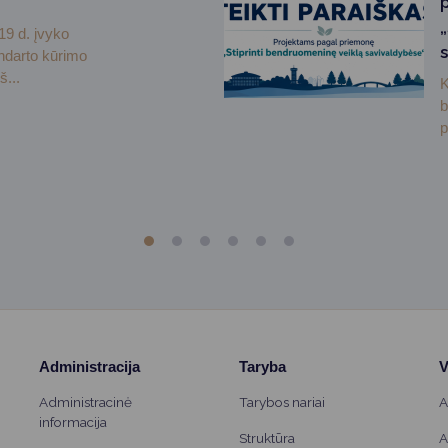
19 d. įvyko
darto kūrimo
š...
K
b
p
Administracija
Taryba
V
Administracinė
Tarybos nariai
A
informacija
Struktūra
A