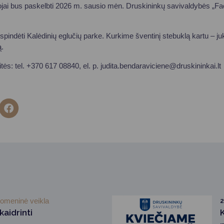
ojai bus paskelbti 2026 m. sausio mėn. Druskininkų savivaldybės „F
pindėti Kalėdinių eglučių parke. Kurkime šventinį stebuklą kartu – juk
ą.
tės: tel. +370 617 08840, el. p.
judita.bendaraviciene@druskininkai.lt
omeninė veikla
2
aidrinti