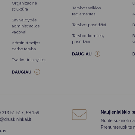
Organizacinė
u
Tarybos veiklos
struktūra
reglamentas
A
Savivaldybės
Tarybos posėdžiai
B
administracijos
vadovai
Tarybos komitetų
B
posėdžiai
v
Administracijos
darbo taryba
Tvarkos ir taisyklės
Naujienlaiškio 
0 313 51 517, 59 159
o@druskininkai.lt
Norite sužinoti n
Prenumeruokite na
kas: