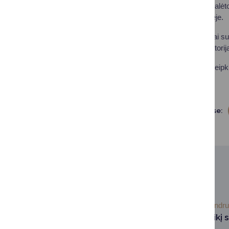
laukia dovanos. Nugalėt
paskyroje ir svetainėje.
Leiskite savo pasakai sus
papasakoti savąją istorij
Kilus klausimams kreipki
Dalintis soc. tinkluose:
SUSIJUSIOS NAUJIENOS
2026-02-24
Bendru
NVO mato poreikį sk