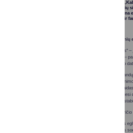
kartu tradiciniame „Ka
ir daugiausia žmonių si
kelionę, kur kiekviena 
istorijos, svajonės ir fa
Informacija Kalėdinių 
Tema: „Pasakos“ – 
Vieta: tradicinė – p
Eglučių statymo data
Svarbu dėl LED girliandų
trumpalaikio panardinimo 
+35°C). Girliandos laidas
sąlygoms. Rinkdamiesi deko
eglutės pagrindas – stabi
Registracija: iki lapkriči
Kaip ir kasmet, visos e
svečių, kurie balsuos soc