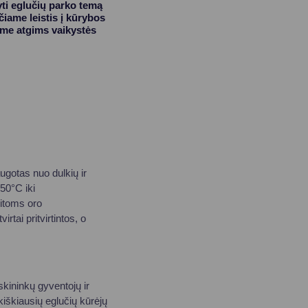
ti eglučių parko temą
čiame leistis į kūrybos
iame atgims vaikystės
ugotas nuo dulkių ir
-50°C iki
kitoms oro
rtai pritvirtintos, o
kininkų gyventojų ir
kiškiausių eglučių kūrėjų