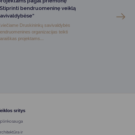
projektams pagal priemonę
„Stiprinti bendruomeninę veiklą
savivaldybėse“
viečiame Druskininkų savivaldybės
endruomenines organizacijas teikti
araiškas projektams...
eiklos sritys
plinkosauga
rchitektūra ir