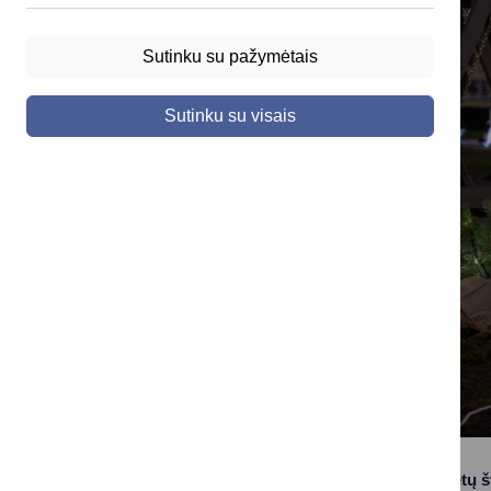
Sutinku su pažymėtais
Sutinku su visais
Laukiamiausios metų šve