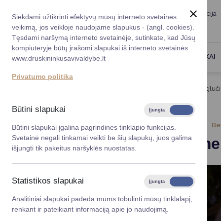
Taryba
Meras
Administracija
Siekdami užtikrinti efektyvų mūsų interneto svetainės
Karjera
DUK
veikimą, jos veikloje naudojame slapukus - (angl. cookies).
Registruokitės priėmi
Administracin
Tęsdami naršymą interneto svetainėje, sutinkate, kad Jūsų
kompiuteryje būtų įrašomi slapukai iš interneto svetainės
Darbotvarkė
Savivaldybės 
PASLAUGOS
DRUSKININKAI
www.druskininkusavivaldybe.lt
vadovai
Kontaktai
Privatumo politika
Planavimo do
Titulinis
Naujienos
Kviečiame kurti kalėdinių egluč
Vicemerai
Korupcijos pre
Būtini slapukai
Įjungta
Išjungta
Mero patarėja
Viešieji pirkim
2025-11-04
Be
Būtini slapukai įgalina pagrindines tinklapio funkcijas.
Svetainė negali tinkamai veikti be šių slapukų, juos galima
Kviečiame 
Lygios galim
išjungti tik pakeitus naršyklės nuostatas.
Savivaldybės
projektai
Statistikos slapukai
Įjungta
Išjungta
Finansų valdym
Analitiniai slapukai padeda mums tobulinti mūsų tinklalapį,
renkant ir pateikiant informaciją apie jo naudojimą.
Organizacinė 