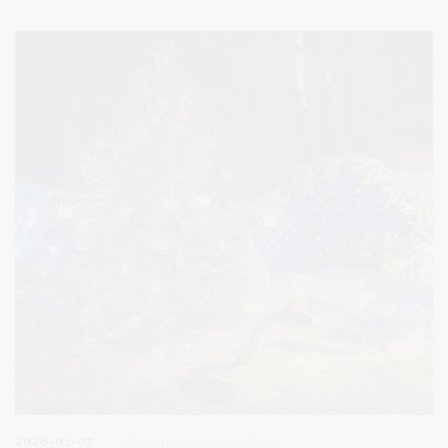
įstaigų, vietos veiklos grupių bei savivaldybės atstovų. Druskininkų
bendruomenę į dirbtuves sukvietė Agnė Jazepčikaitė-Gaidienė, o
savivaldybės vicemerė Diana Brown aktyviai įsitraukė – diskutavo
bei dirbo kartu su grupėmis.
2026-01-07
Bendruomeninė veikla