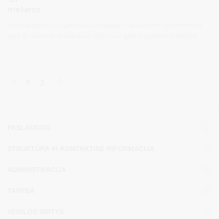
metams
Nevyriausybinių organizacijų projektai – tai veiksminga priemonė
spręsti visuomenei aktualius iššūkius ir gerinti gyvenimo kokybę.
Jie skatina bendruomeniškumą, socialinę atsakomybę daro realų
poveikį žmonių kasdieniam gyvenimui.
1
2
3
PASLAUGOS
STRUKTŪRA IR KONTAKTINĖ INFORMACIJA
ADMINISTRACIJA
TARYBA
VEIKLOS SRITYS