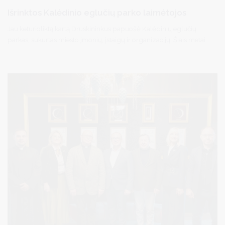
Išrinktos Kalėdinio eglučių parko laimėtojos
Jau keturioliktą kartą Druskininkus papuošė Kalėdinių eglučių
parkas, sukurtas miesto įmonių, įstaigų ir organizacijų. Šiais metais
eglutės buvo kuriamos pasakų tema.