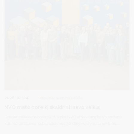
2026-02-24
Bendruomeninė veikla
NVO mato poreikį skaidrinti savo veiklą
Druskininkuose vasario 19 d. įvyko NVO atskaitomybės standarto
kūrimo dirbtuvės, subūrusios virš 30 dalyvių iš įvairių sektorių:
bendruomenių, VMI, NVO, socialinio verslo, socialinių paslaugų