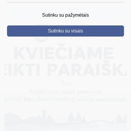
DRUSKININKAI
Sutinku su pažymėtais
SKELBIMAI
Sutinku su visais
TURIZMAS
VERSLAS
PROJEKTAI
ŠVIETIMAS
REGISTRACIJA
RENGINIAI