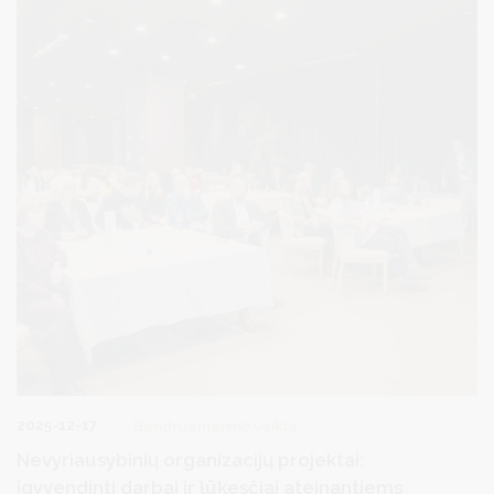
2025-12-17
Bendruomeninė veikla
Nevyriausybinių organizacijų projektai:
įgyvendinti darbai ir lūkesčiai ateinantiems