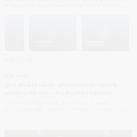
2025-12-22
Bendruomeninė veikla
„Būk druskininkiečiu“ pristato: komunikatorė,
savanorė, kibernetinio saugumo ekspertas
„Galiu būti naudinga Druskininkams savo komunikacijos
įgūdžiais: straipsniais ir pasakojimais, kurie garsina miesto vardą ir
atskleidžia jo išskirtinumą.“