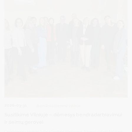
2026-03-31
Bendruomeninė veikla
Susitikime Vilniuje – dėmesys bendradarbiavimui
ir šeimų gerovei
Druskininkų savivaldybės Šeimos komisijos, Savivaldybės tarybos