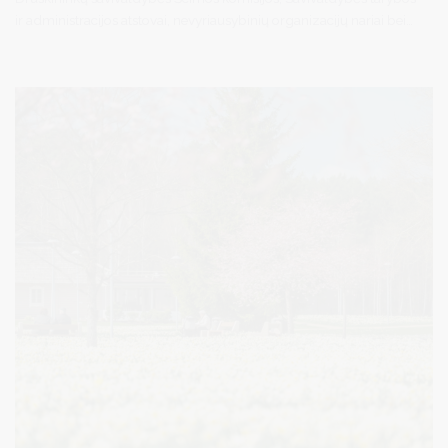
ir administracijos atstovai, nevyriausybinių organizacijų nariai bei
savanoriai lankėsi Vilniaus arkivyskupijos Šeimos centre.