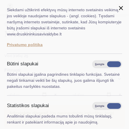
Siekdami užtikrinti efektyvų mūsų interneto svetainės veikimą,
jos veikloje naudojame slapukus - (angl. cookies). Tęsdami
naršymą interneto svetainėje, sutinkate, kad Jūsų kompiuteryje
EN
Ieškoti...
Titulinis
Naujienos
būtų įrašomi slapukai iš interneto svetainės
NAUJIENOS
www.druskininkusavivaldybe.lt
Taryba
Privatumo politika
Meras
Viso įrašų: 25
Administracija
Būtini slapukai
Įjungta
Išjungta
Filtruoti:
Veiklos sritys
Būtini slapukai įgalina pagrindines tinklapio funkcijas. Svetainė
×
Bendruomeninė veikla
negali tinkamai veikti be šių slapukų, juos galima išjungti tik
Teisinė informacija
pakeitus naršyklės nuostatas.
Struktūra ir kontaktinė informacija
Išvalyti
Išvalyt
Statistikos slapukai
Karjera
Įjungta
Išjungta
Atkreipkite dėmesį!
Jūs pasinaudojote įrašų filtru, todėl
Analitiniai slapukai padeda mums tobulinti mūsų tinklalapį,
DUK
matote susiaurintą sąrašą.
Rodyti pilną sąrašą
renkant ir pateikiant informaciją apie jo naudojimą.
PASLAUGOS