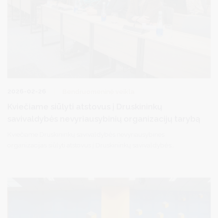
2026-02-26
Bendruomeninė veikla
Kviečiame siūlyti atstovus į Druskininkų
savivaldybės nevyriausybinių organizacijų tarybą
Kviečiame Druskininkų savivaldybės nevyriausybines
organizacijas siūlyti atstovus į Druskininkų savivaldybės
nevyriausybinių organizacijų tarybą. Savivaldybės
nevyriausybinių organizacijų tarybos narių kadencijos trukmė –
dveji metai.