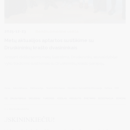
2025-12-23
Bendruomeninė veikla
Metų aktualijos aptartos susitikime su
Druskininkų krašto dvasininkais
Artėjant didžiosioms metų šventėms, Druskininkų savivaldybėje
vyko tradicinis susitikimas su Druskininkų krašto parapijų
klebonais. Jame dalyvavo savivaldybės meras Ričardas
Malinauskas, vicemerė Diana Brown ir administracijos direktorė
Vilma Jurgelevičienė.