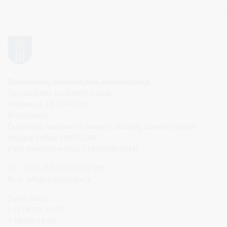
Druskininkų savivaldybės administracija
Savivaldybės biudžetinė įstaiga,
Vilniaus al. 18, LT-66119
Druskininkai
Duomenys kaupiami ir saugomi Juridinių asmenų registre
Įstaigos kodas: 188776264
PVM mokėtojo kodas: LT100008196411
Tel.: +370 313 51 517, 59 159
El. p.
info@druskininkai.lt
Darbo laikas:
I–IV 08:00–17:00,
V 08:00–15:00