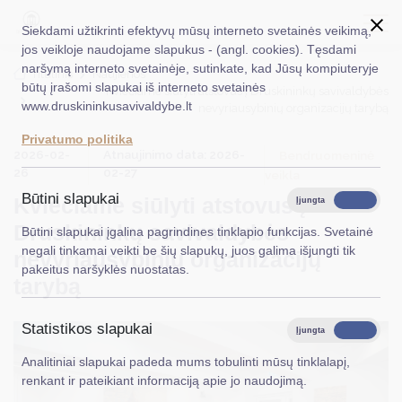
Siekdami užtikrinti efektyvų mūsų interneto svetainės veikimą,
jos veikloje naudojame slapukus - (angl. cookies). Tęsdami
naršymą interneto svetainėje, sutinkate, kad Jūsų kompiuteryje
EN
Ieškoti...
Titulinis
Naujienos
būtų įrašomi slapukai iš interneto svetainės
Kviečiame siūlyti atstovus į Druskininkų savivaldybės
www.druskininkusavivaldybe.lt
nevyriausybinių organizacijų tarybą
Taryba
Privatumo politika
2026-02-
Atnaujinimo data: 2026-
Meras
Bendruomeninė
26
02-27
veikla
Administracija
Būtini slapukai
Kviečiame siūlyti atstovus į
Įjungta
Išjungta
Veiklos sritys
Druskininkų savivaldybės
Būtini slapukai įgalina pagrindines tinklapio funkcijas. Svetainė
negali tinkamai veikti be šių slapukų, juos galima išjungti tik
nevyriausybinių organizacijų
Teisinė informacija
pakeitus naršyklės nuostatas.
tarybą
Struktūra ir kontaktinė informacija
Statistikos slapukai
Karjera
Įjungta
Išjungta
Analitiniai slapukai padeda mums tobulinti mūsų tinklalapį,
DUK
renkant ir pateikiant informaciją apie jo naudojimą.
PASLAUGOS