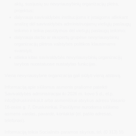
aktų, susijusių su nevyriausybinių organizacijų plėtra,
projektus;
dalyvauja savivaldybės institucijoms ir įstaigoms atliekant
analizę dėl savivaldybės administruojamų viešųjų paslaugų
teikimo ir teikia pasiūlymus dėl viešųjų paslaugų teikimo;
dalyvauja darbo ar ekspertų grupėse nevyriausybinių
organizacijų plėtros valstybės politikos klausimams
svarstyti;
atlieka kitas savivaldybės nevyriausybinių organizacijų
tarybos nuostatuose nustatytas funkcijas.
Viena nevyriausybinė organizacija gali siūlyti vieną atstovą.
Informaciją apie siūlomus asmenis prašome pateikti
Savivaldybės administracijai iki 2026 m. kovo 5 d., el.p.
info@druskininkai.lt
arba asmeniškai atvykus adresu Vasario
16-osios g. 7, Druskininkai. Pasiūlyme nurodoma siūlomo
asmens vardas, pavardė, kontaktai (el. pašto adresas,
telefonas).
Informaciją teikia Socialinės paramos skyrius, tel. (0 313) 55