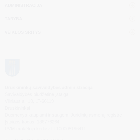
ADMINISTRACIJA
TARYBA
VEIKLOS SRITYS
Druskininkų savivaldybės administracija
Savivaldybės biudžetinė įstaiga,
Vilniaus al. 18, LT-66119
Druskininkai
Duomenys kaupiami ir saugomi Juridinių asmenų registre
Įstaigos kodas: 188776264
PVM mokėtojo kodas: LT100008196411