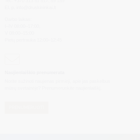
Tel.: +370 313 51 517, 59 159
El. p.
info@druskininkai.lt
Darbo laikas:
I–IV 08:00–17:00,
V 08:00–15:00
Pietų pertrauka 12:00–12:45
Naujienlaiškio prenumerata
Norite sužinoti naujienas pirmieji, apie jas paskelbus
mūsų svetainėje? Prenumeruokite naujienlaiškį.
PRENUMERUOTI