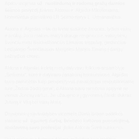
Apdovanojimas
už nuoširdumą ir rodomą gražų darnios
šeimos pavyzdį
įteiktas Aldonai ir Algirdui Mikelioniams.
Nominantus pasveikino LR Seimo narys L. Urmanavičius.
Aldona ir Algirdas – tai du tvirtai susikibę žmonės, lydimi vaikų
ir anūkų. Juos malonu matyti drauge renginiuose, valstybinių
švenčių metu išskleidžiančius Lietuvos trispalvę, giedančius
Leipalingio Švenčiausios Mergelės Marijos Ėmimo į dangų
bažnyčios chore.
Aldona ir Algirdas keletą metų dalyvavo folkloro ansamblyje
„Serbenta“, kūrė ir dalyvavo pasakorių konkursuose. Algirdas
buvo paminėtas kaip perspektyvus pasakotojas respublikiniame
ture „Žodzis žodzį gena“, o Aldona savo rankomis apipynė ne
vienus Joninių vartus. Jie užaugino ir į gyvenimą išleido dukras
Jusiną ir Vitą bei sūnų Matą.
Druskininkų savivaldybės vicemerė Diana Brown padėkos
statulėlę
už ilgametį darbą, švietimo kultūros puoselėjimą,
atsidavimą savo profesijai
įteikė Aldonai Švetkauskienei.