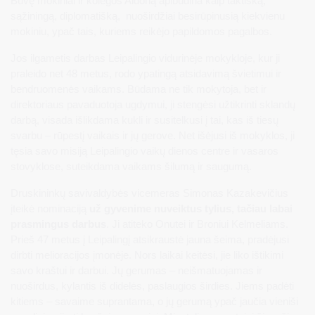
Buvę mokiniai ir kolegos Aldoną apibūdina kaip taktišką,
sąžiningą, diplomatišką, nuoširdžiai besirūpinusią kiekvienu
mokiniu, ypač tais, kuriems reikėjo papildomos pagalbos.
Jos ilgametis darbas Leipalingio vidurinėje mokykloje, kur ji
praleido net 48 metus, rodo ypatingą atsidavimą švietimui ir
bendruomenės vaikams. Būdama ne tik mokytoja, bet ir
direktoriaus pavaduotoja ugdymui, ji stengėsi užtikrinti sklandų
darbą, visada išlikdama kukli ir susitelkusi į tai, kas iš tiesų
svarbu – rūpestį vaikais ir jų gerove. Net išėjusi iš mokyklos, ji
tęsia savo misiją Leipalingio vaikų dienos centre ir vasaros
stovyklose, suteikdama vaikams šilumą ir saugumą.
Druskininkų savivaldybės vicemeras Simonas Kazakevičius
įteikė nominaciją
už gyvenime nuveiktus tylius, tačiau labai
prasmingus darbus
. Ji atiteko Onutei ir Broniui Kelmeliams.
Prieš 47 metus į Leipalingį atsikraustė jauna šeima, pradėjusi
dirbti melioracijos įmonėje. Nors laikai keitėsi, jie liko ištikimi
savo kraštui ir darbui. Jų gerumas – neišmatuojamas ir
nuoširdus, kylantis iš didelės, paslaugios širdies. Jiems padėti
kitiems – savaime suprantama, o jų gerumą ypač jaučia vieniši