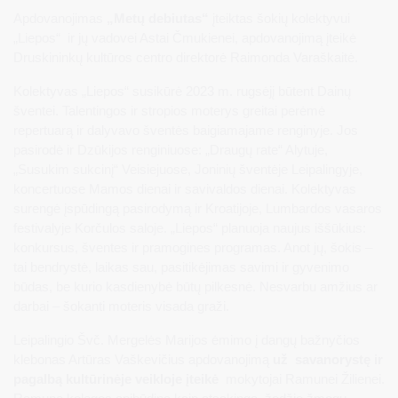
Apdovanojimas
„Metų debiutas“
įteiktas šokių kolektyvui
„Liepos“ ir jų vadovei Astai Čmukienei, apdovanojimą įteikė
Druskininkų kultūros centro direktorė Raimonda Varaškaitė.
Kolektyvas „Liepos“ susikūrė 2023 m. rugsėjį būtent Dainų
šventei. Talentingos ir stropios moterys greitai perėmė
repertuarą ir dalyvavo šventės baigiamajame renginyje. Jos
pasirodė ir Dzūkijos renginiuose: „Draugų rate“ Alytuje,
„Susukim sukcinį“ Veisiejuose, Joninių šventėje Leipalingyje,
koncertuose Mamos dienai ir savivaldos dienai. Kolektyvas
surengė įspūdingą pasirodymą ir Kroatijoje, Lumbardos vasaros
festivalyje Korčulos saloje. „Liepos“ planuoja naujus iššūkius:
konkursus, šventes ir pramogines programas. Anot jų, šokis –
tai bendrystė, laikas sau, pasitikėjimas savimi ir gyvenimo
būdas, be kurio kasdienybė būtų pilkesnė. Nesvarbu amžius ar
darbai – šokanti moteris visada graži.
Leipalingio Švč. Mergelės Marijos ėmimo į dangų bažnyčios
klebonas Artūras Vaškevičius apdovanojimą
už savanorystę ir
pagalbą kultūrinėje veikloje įteikė
mokytojai Ramunei Žilienei.