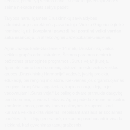
senoliai, priimti lyg šeimos nariai. Miestelio gyventojai žino: ši
šeima niekada neatsisakys padėti.
Tarybos narė, ilgametė Druskininkų savivaldybės
administracijos direktorės pavaduotoja Violeta Grigorienė įteikė
nominaciją
už įkvepiantį pavyzdį bei postūmį veikti vardan
šalia esančiojo
. Ji atiteko Agnei Jazepčikaitei-Gaidienei.
Agnė Jazepčikaitė-Gaidienė – 14 metų Druskininkų vietos
veiklos grupės administratorė, Šeimos paramos centro ir
pažintinės pramoginės programos „Sūrūs vėjai“ įkūrėja,
ilgametė kaimo bendruomenių atstovė, miesto vietos veiklos
grupės „Druskininkų Harmonija“ vadovė, įvairių projektų,
edukacijų bei renginių iniciatorė. Kiekvienas jos organizuojamas
renginys kruopščiai apgalvotas, kupinas naujų idėjų, o jos
vadovaujami „Sūrūs vėjai“ Leipalingio dvare pritraukia daugybę
bendruomenių iš visos Lietuvos. Agnė padeda žmonėms išeiti iš
komforto zonos, pamatyti savo galimybes ir suprasti, kad
kuriama veikla skirta visiems, nepaisant amžiaus ar socialinės
padėties. Ji – idėjų generatorė, niekad nepasiduodanti ir visada
siekianti, kad gyvenimas taptų gražesnis.