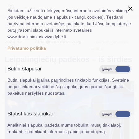
Siekdami užtikrinti efektyvų mūsų interneto svetainės veikimą,
jos veikloje naudojame slapukus - (angl. cookies). Tęsdami
naršymą interneto svetainėje, sutinkate, kad Jūsų kompiuteryje
EN
Ieškoti...
Titulinis
Naujienos
Leipalingiečių padėkos – iš širdies į širdį
būtų įrašomi slapukai iš interneto svetainės
www.druskininkusavivaldybe.lt
Taryba
2024-12-
Atnaujinimo data: 2025-
Bendruomeninė
17
07-29
Privatumo politika
veikla
Meras
Leipalingiečių padėkos – iš širdies
Administracija
į širdį
Būtini slapukai
Įjungta
Išjungta
Veiklos sritys
Būtini slapukai įgalina pagrindines tinklapio funkcijas. Svetainė
negali tinkamai veikti be šių slapukų, juos galima išjungti tik
Teisinė informacija
pakeitus naršyklės nuostatas.
Struktūra ir kontaktinė informacija
Statistikos slapukai
Karjera
Įjungta
Išjungta
Analitiniai slapukai padeda mums tobulinti mūsų tinklalapį,
DUK
renkant ir pateikiant informaciją apie jo naudojimą.
PASLAUGOS