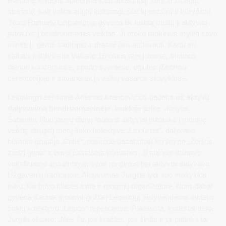
Ramunę kolegos apibūdina kaip atsakingą, žodžio žmogų,
siekiantį, kad vaikai augtų kultūringi, plačių pažiūrų ir kūrybiški.
Nors Ramunė Leipalingyje gyvena tik keletą metų, ji aktyviai
įsitraukė į bendruomenės veiklas. Ji moko mokinius mylėti savo
miestelį, gerbti tradicijas ir drąsiai jam atstovauti. Kartu su
vaikais ji dalyvauja Vasario 16-osios renginiuose, Motinos
dienos koncertuose, sporto šventėse, eglutės įžiebimo
ceremonijoje ir savanoriauja vaikų vasaros stovyklose.
Leipalingio seniūnas Antanas Krancevičius padėką
už aktyvų
dalyvavimą bendruomeninėje veikloje
įteikė Jurgitai
Sabienei. Nuo jaunų dienų moteris aktyviai įsitraukė į meninę
veiklą: daugelį metų šoko kolektyve „Leipūnas“, dalyvavo
humoro grupėje „Pirtis“, pasirodė pasakotojų konkurse „Žodzis
žodzį gena“ ir buvo pastebėta komisijos. Ji taip pat dainavo
vokaliniame ansamblyje, vedė renginius bei aktyviai dalyvavo
Užgavėnių tradicijose. Aktyvumas Jurgitai lydi nuo mokyklos
laikų, kai buvo klasės siela ir renginių organizatorė. Nors dabar
gyvena Kaune, ji nuolat grįžta į Leipalingį, dalyvaudama moterų
šokių kolektyvo „Liepos“ repeticijose. Paklausta, kodėl tai daro,
Jurgita atsako: „Nes čia jos kraštas, jos širdis ir jai patinka tai