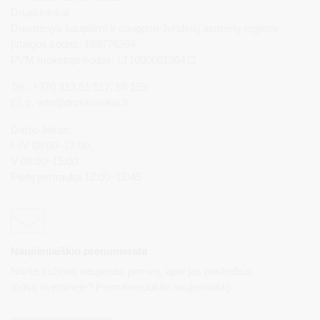
Druskininkai
Duomenys kaupiami ir saugomi Juridinių asmenų registre
Įstaigos kodas: 188776264
PVM mokėtojo kodas: LT100008196411
Tel.: +370 313 51 517, 59 159
El. p.
info@druskininkai.lt
Darbo laikas:
I–IV 08:00–17:00,
V 08:00–15:00
Pietų pertrauka 12:00–12:45
Naujienlaiškio prenumerata
Norite sužinoti naujienas pirmieji, apie jas paskelbus
mūsų svetainėje? Prenumeruokite naujienlaiškį.