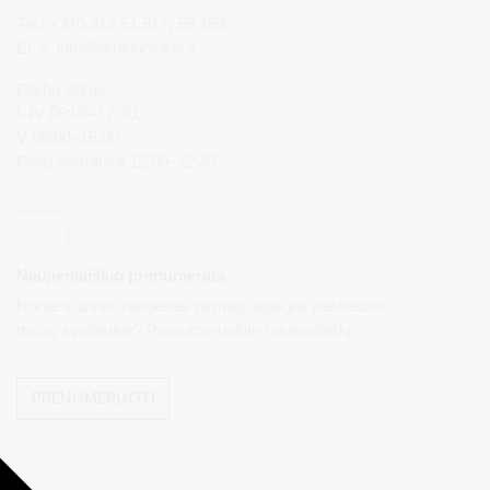
Tel.: +370 313 51 517, 59 159
El. p.
info@druskininkai.lt
Darbo laikas:
I–IV 08:00–17:00,
V 08:00–15:00
Pietų pertrauka 12:00–12:45
Naujienlaiškio prenumerata
Norite sužinoti naujienas pirmieji, apie jas paskelbus
mūsų svetainėje? Prenumeruokite naujienlaiškį.
PRENUMERUOTI