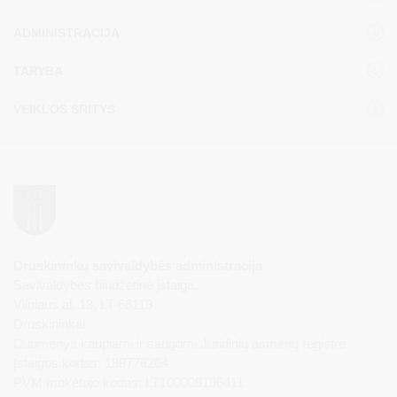
ADMINISTRACIJA
TARYBA
VEIKLOS SRITYS
Druskininkų savivaldybės administracija
Savivaldybės biudžetinė įstaiga,
Vilniaus al. 18, LT-66119
Druskininkai
Duomenys kaupiami ir saugomi Juridinių asmenų registre
Įstaigos kodas: 188776264
PVM mokėtojo kodas: LT100008196411