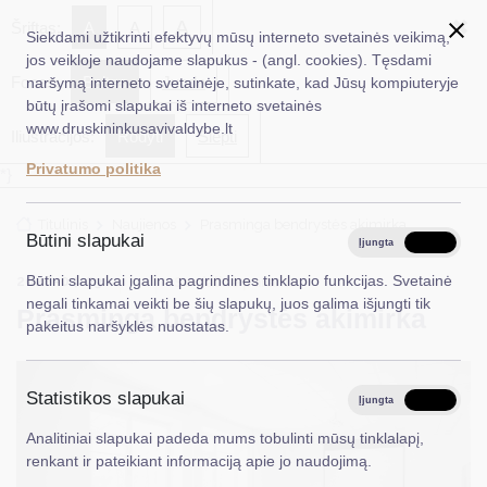
✖
A
Šriftas:
A
A
Siekdami užtikrinti efektyvų mūsų interneto svetainės veikimą,
jos veikloje naudojame slapukus - (angl. cookies). Tęsdami
Fonas:
Baltas
Juoda
naršymą interneto svetainėje, sutinkate, kad Jūsų kompiuteryje
EN
Ieškoti...
būtų įrašomi slapukai iš interneto svetainės
www.druskininkusavivaldybe.lt
Iliustracijos:
Rodyti
Slėpti
Taryba
Privatumo politika
*}
Meras
Titulinis
Naujienos
Prasminga bendrystės akimirka
Administracija
Būtini slapukai
Įjungta
Išjungta
Veiklos sritys
2026-04-23
Būtini slapukai įgalina pagrindines tinklapio funkcijas. Svetainė
Socialinė parama
negali tinkamai veikti be šių slapukų, juos galima išjungti tik
Prasminga bendrystės akimirka
Teisinė informacija
pakeitus naršyklės nuostatas.
Struktūra ir kontaktinė informacija
Statistikos slapukai
Karjera
Įjungta
Išjungta
Analitiniai slapukai padeda mums tobulinti mūsų tinklalapį,
DUK
renkant ir pateikiant informaciją apie jo naudojimą.
PASLAUGOS