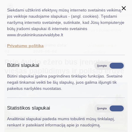
Siekdami užtikrinti efektyvų mūsų interneto svetainės veikimą,
jos veikloje naudojame slapukus - (angl. cookies). Tęsdami
naršymą interneto svetainėje, sutinkate, kad Jūsų kompiuteryje
EN
Ieškoti...
Titulinis
Naujienos
būtų įrašomi slapukai iš interneto svetainės
Prie Avirio ežero bus įrengtas viešas paplūdimys ir poilsio erdvė
www.druskininkusavivaldybe.lt
Taryba
2026-06-
Atnaujinimo data:
Architektūra ir
Privatumo politika
Meras
02
2026-06-02
urbanistika
Prie Avirio ežero bus įrengtas
Administracija
Būtini slapukai
Įjungta
Išjungta
viešas paplūdimys ir poilsio erdvė
Veiklos sritys
Būtini slapukai įgalina pagrindines tinklapio funkcijas. Svetainė
negali tinkamai veikti be šių slapukų, juos galima išjungti tik
Teisinė informacija
pakeitus naršyklės nuostatas.
Struktūra ir kontaktinė informacija
Statistikos slapukai
Karjera
Įjungta
Išjungta
Analitiniai slapukai padeda mums tobulinti mūsų tinklalapį,
DUK
renkant ir pateikiant informaciją apie jo naudojimą.
PASLAUGOS