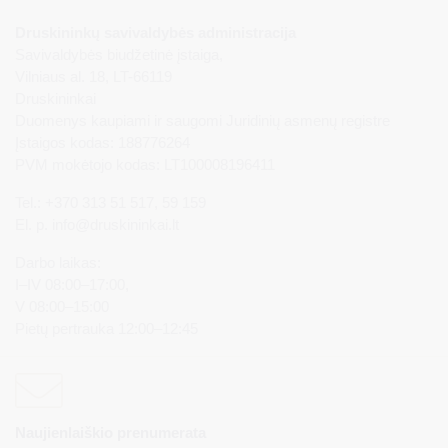
Druskininkų savivaldybės administracija
Savivaldybės biudžetinė įstaiga,
Vilniaus al. 18, LT-66119
Druskininkai
Duomenys kaupiami ir saugomi Juridinių asmenų registre
Įstaigos kodas: 188776264
PVM mokėtojo kodas: LT100008196411
Tel.: +370 313 51 517, 59 159
El. p.
info@druskininkai.lt
Darbo laikas:
I–IV 08:00–17:00,
V 08:00–15:00
Pietų pertrauka 12:00–12:45
Naujienlaiškio prenumerata