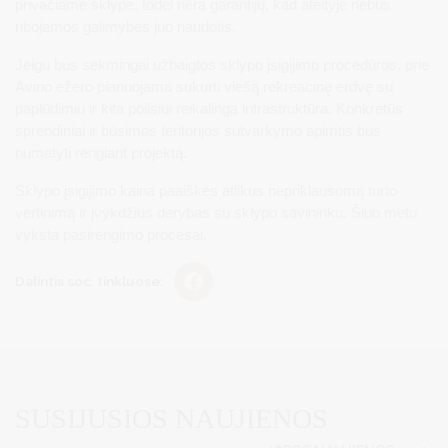
privačiame sklype, todėl nėra garantijų, kad ateityje nebus
ribojamos galimybės juo naudotis.
Jeigu bus sėkmingai užbaigtos sklypo įsigijimo procedūros, prie
Avirio ežero planuojama sukurti viešą rekreacinę erdvę su
paplūdimiu ir kita poilsiui reikalinga infrastruktūra. Konkretūs
sprendiniai ir būsimos teritorijos sutvarkymo apimtis bus
numatyti rengiant projektą.
Sklypo įsigijimo kaina paaiškės atlikus nepriklausomą turto
vertinimą ir įvykdžius derybas su sklypo savininku. Šiuo metu
vyksta pasirengimo procesai.
Dalintis soc. tinkluose:
SUSIJUSIOS NAUJIENOS