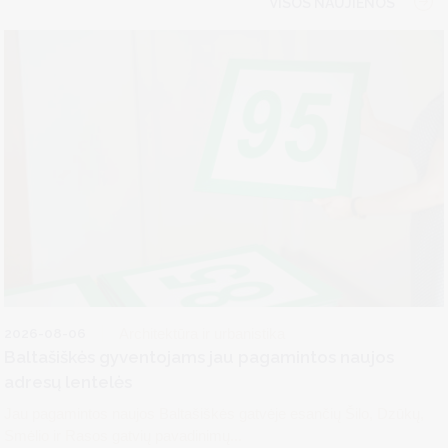
VISOS NAUJIENOS
2026-08-06
Architektūra ir urbanistika
Baltašiškės gyventojams jau pagamintos naujos
adresų lentelės
Jau pagamintos naujos Baltašiškės gatvėje esančių Šilo, Dzūkų,
Smėlio ir Rasos gatvių pavadinimų...