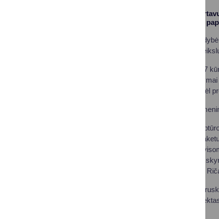
Metų pradžioje startavu
Atnaujintas erdves pap
Druskininkų savivaldybė,
pagal Čiurlionio paveik
Konkurse dalyvavo 7 kūrėja
Trys geriausi pasiūlymai
pasirašyta sutartis dėl p
Konkursą laimėjęs menin
„Kad bronzinės skulptūro
realaus dydžio jų maketus
granitiniai pagrindai vi
komisija pirmą vietą sky
savivaldybės meras Rič
Pasirašius sutartį, Drusk
ciklo skulptūrų. Projekta