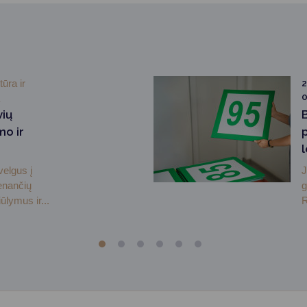
tūra ir
2
vių
mo ir
velgus į
J
enančių
g
ūlymus ir...
R