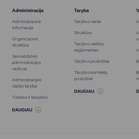
Administracija
Taryba
V
Administracinė
Tarybos nariai
A
informacija
Struktūra
A
Organizacinė
u
Tarybos veiklos
struktūra
reglamentas
A
Savivaldybės
Tarybos posėdžiai
B
administracijos
vadovai
Tarybos komitetų
B
posėdžiai
v
Administracijos
darbo taryba
Tvarkos ir taisyklės