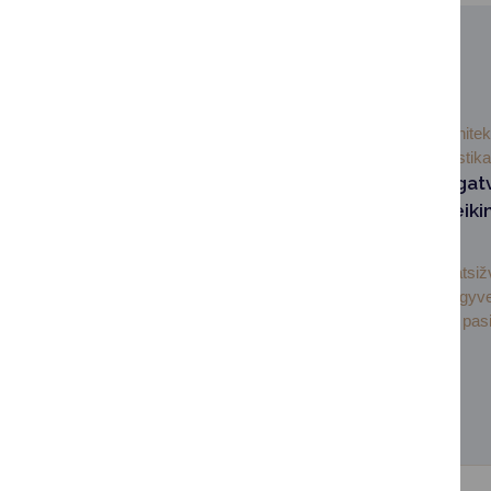
SUSIJUSIOS NAUJIENOS
2026-05-
Architek
05
urbanistika
Informacija dėl gat
pavadinimų suteiki
keitimo
Informuojame, kad atsiž
Baltašiškės gatvėje gyv
gyventojų išsakytus pasi