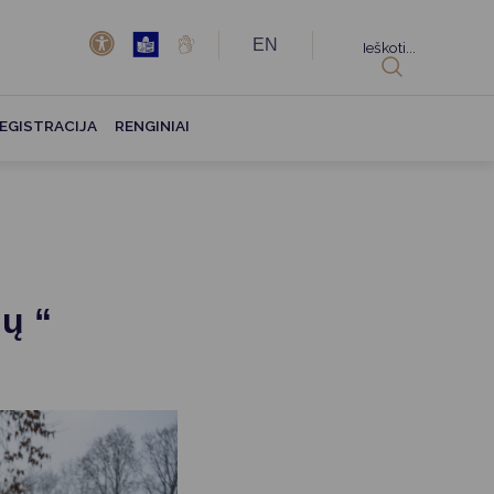
EN
Ieškoti...
EGISTRACIJA
RENGINIAI
lų “