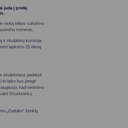
 juda į priekį.
us.
bė viešą idėjos sukūrimo
ustrečio mėnesio.
ų ir skulptorių komisija.
iumi lapkričio 25 dieną
 skulptoriaus padaryti
to laiko bus įrengti
iaugiuosi, kad vertinimo
 sakė Druskininkų
onio „Zodiako“ ženklų