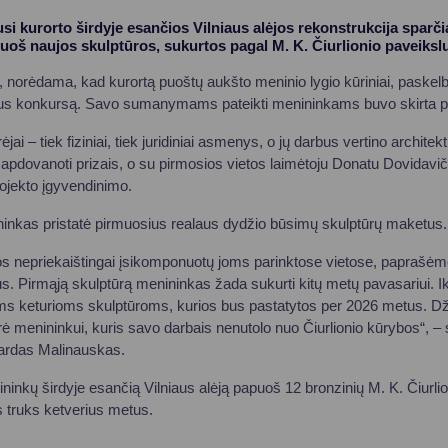
si kurorto širdyje esančios Vilniaus alėjos rekonstrukcija sparčiai
uoš naujos skulptūros, sukurtos pagal M. K. Čiurlionio paveiksl
 norėdama, kad kurortą puoštų aukšto meninio lygio kūriniai, paskel
slus konkursą. Savo sumanymams pateikti menininkams buvo skirta p
i – tiek fiziniai, tiek juridiniai asmenys, o jų darbus vertino architekt
 apdovanoti prizais, o su pirmosios vietos laimėtoju Donatu Dovidavič
rojekto įgyvendinimo.
inkas pristatė pirmuosius realaus dydžio būsimų skulptūrų maketus.
s nepriekaištingai įsikomponuotų joms parinktose vietose, paprašėme
. Pirmąją skulptūrą menininkas žada sukurti kitų metų pavasariui. Iki 
soms keturioms skulptūroms, kurios bus pastatytos per 2026 metus. Dž
rė menininkui, kuris savo darbais nenutolo nuo Čiurlionio kūrybos“, –
ardas Malinauskas.
ininkų širdyje esančią Vilniaus alėją papuoš 12 bronzinių M. K. Čiurli
s truks ketverius metus.