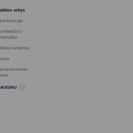
eiklos sritys
plinkosauga
rchitektūra ir
rbanistika
tliekų tvarkymas
ūstas
endruomeninė
eikla