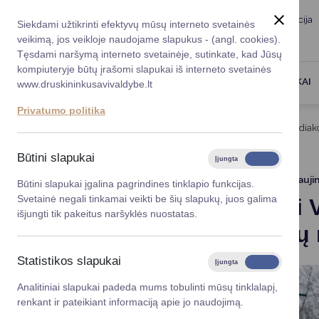
Taryba
Meras
Administracija
Siekdami užtikrinti efektyvų mūsų interneto svetainės
Karjera
DUK
veikimą, jos veikloje naudojame slapukus - (angl. cookies).
Registruokitės priėmi
Administracin
Tęsdami naršymą interneto svetainėje, sutinkate, kad Jūsų
kompiuteryje būtų įrašomi slapukai iš interneto svetainės
Darbotvarkė
Savivaldybės 
PASLAUGOS
DRUSKININKAI
www.druskininkusavivaldybe.lt
vadovai
Kontaktai
Privatumo politika
Planavimo do
Titulinis
Naujienos
Pristatyti Vilniaus alėjos „Zodia
Vicemerai
Korupcijos pre
Būtini slapukai
Įjungta
Išjungta
Mero patarėja
Viešieji pirkim
2025-12-01
Atnauji
Būtini slapukai įgalina pagrindines tinklapio funkcijas.
Svetainė negali tinkamai veikti be šių slapukų, juos galima
Pristatyti
Lygios galim
išjungti tik pakeitus naršyklės nuostatas.
skulptūrų
Savivaldybės
projektai
Statistikos slapukai
Įjungta
Išjungta
Finansų valdym
Analitiniai slapukai padeda mums tobulinti mūsų tinklalapį,
renkant ir pateikiant informaciją apie jo naudojimą.
Organizacinė 