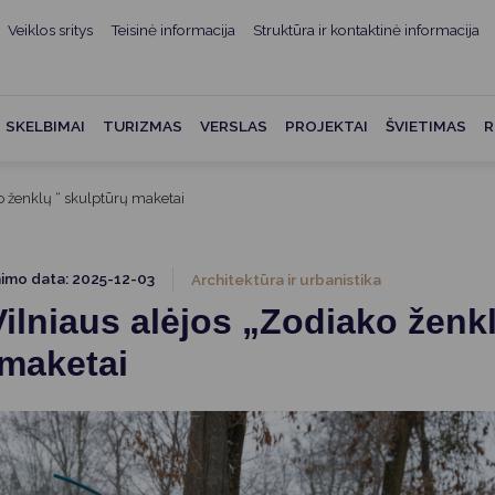
Veiklos sritys
Teisinė informacija
Struktūra ir kontaktinė informacija
mui
ė informacija
Teisės aktai
Struktūra ir kontaktinė
informacija
administracijos
Norminiai teisės aktai
SKELBIMAI
TURIZMAS
VERSLAS
PROJEKTAI
ŠVIETIMAS
R
Asmenų aptarnavimas
Teisės aktų projektai
kumentai
Konsultavimasis su
ko ženklų “ skulptūrų maketai
Mero potvarkiai
visuomene
vencija
Tyrimai ir analizės
Savivaldybės įstaigos
ai
nimo data: 2025-12-03
Architektūra ir urbanistika
Valstybės garantuojama
Darbo grupės ir komisijos
 Vilniaus alėjos „Zodiako ženk
ybės
teisinė pagalba
Seniūnijos
 maketai
 remiami
Teisės aktų pažeidimai
Nuorodos
Galiojančio teisinio
as ir apskaita
reguliavimo poveikio ex post
vertinimas
struktūra