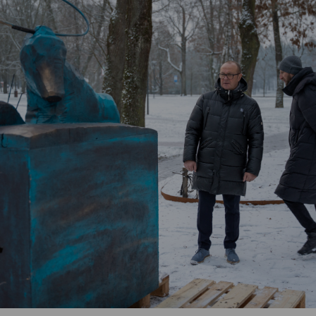
Vartotojų teisių apsauga
Pranešėjų apsauga
Asmens duomenų apsauga