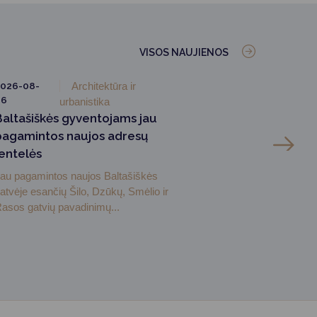
VISOS NAUJIENOS
026-08-
Architektūra ir
06
urbanistika
Baltašiškės gyventojams jau
pagamintos naujos adresų
lentelės
au pagamintos naujos Baltašiškės
atvėje esančių Šilo, Dzūkų, Smėlio ir
asos gatvių pavadinimų...