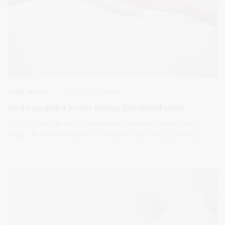
2026-01-02
Socialinė parama
Skubi pagalba krizės atveju Druskininkuose
Jeigu žmogus dėl negalios ar sunkios sveikatos būklės laikinai
negali likti namuose vienas, o artimieji ar jį prižiūrintys asmenys
dėl krizės negali suteikti pagalbos (liga, nelaimė, hospitalizacija,
emocinė krizė ir pan.), pagalba suteikiama nedelsiant.