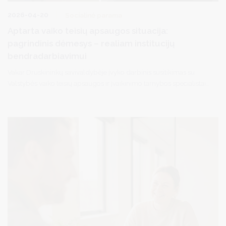
2026-04-20
Socialinė parama
Aptarta vaiko teisių apsaugos situacija:
pagrindinis dėmesys – realiam institucijų
bendradarbiavimui
Vakar Druskininkų savivaldybėje įvyko darbinis susitikimas su
Valstybės vaiko teisių apsaugos ir įvaikinimo tarnybos specialistais.
Susitikime dalyvavo vicemerė D. Brown, savivaldybės
administracijos ir socialinių paslaugų bei švietimo įstaigų vadovai
ir specialistai.