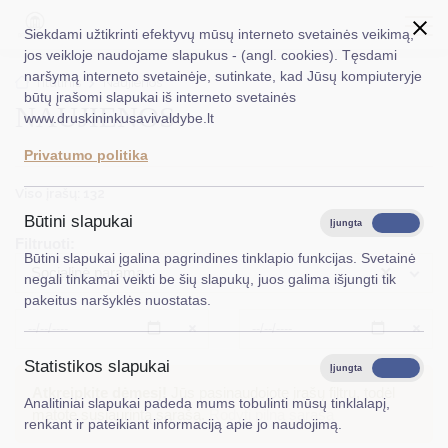
Siekdami užtikrinti efektyvų mūsų interneto svetainės veikimą,
jos veikloje naudojame slapukus - (angl. cookies). Tęsdami
naršymą interneto svetainėje, sutinkate, kad Jūsų kompiuteryje
EN
Ieškoti...
Titulinis
Naujienos
būtų įrašomi slapukai iš interneto svetainės
NAUJIENOS
www.druskininkusavivaldybe.lt
Taryba
Privatumo politika
Meras
Viso įrašų: 132
Administracija
Būtini slapukai
Įjungta
Išjungta
Filtruoti:
Veiklos sritys
Būtini slapukai įgalina pagrindines tinklapio funkcijas. Svetainė
×
Socialinė parama
negali tinkamai veikti be šių slapukų, juos galima išjungti tik
Teisinė informacija
pakeitus naršyklės nuostatas.
Struktūra ir kontaktinė informacija
Išvalyti
Išvalyt
Statistikos slapukai
Karjera
Įjungta
Išjungta
Atkreipkite dėmesį!
Jūs pasinaudojote įrašų filtru, todėl
Analitiniai slapukai padeda mums tobulinti mūsų tinklalapį,
DUK
matote susiaurintą sąrašą.
Rodyti pilną sąrašą
renkant ir pateikiant informaciją apie jo naudojimą.
PASLAUGOS