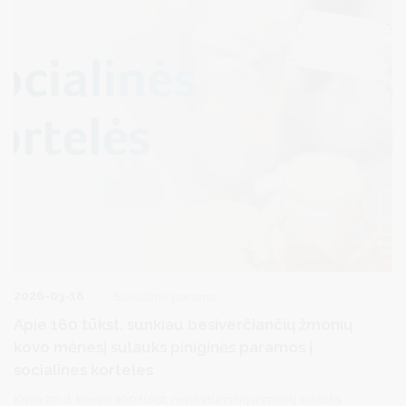
užsiregistruoti į „DUOday“.
2026-03-18
Socialinė parama
Apie 160 tūkst. sunkiau besiverčiančių žmonių
kovo mėnesį sulauks piniginės paramos į
socialines korteles
Kovo 20 d. beveik 160 tūkst. nepasiturinčių asmenų sulauks