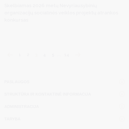
Skelbiamas 2026 metų Nevyriausybinių
organizacijų socialinės veiklos projektų atrankos
konkursas
1
2
3
4
5
…
14
PASLAUGOS
STRUKTŪRA IR KONTAKTINĖ INFORMACIJA
ADMINISTRACIJA
TARYBA