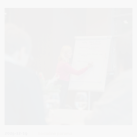
metais. Baziniai dydžiai, palyginus su 2025 m., padidės 5,2-5,7
proc.
2025-12-19
Socialinė parama