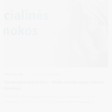
2025-12-30
Socialinė parama
Vyriausybė patvirtino – kitais metais augs įvairios
išmokos
Vyriausybė šiandien patvirtino Socialinės apsaugos ir darbo
ministerijos siūlomus 2026 m. bazinių socialinės apsaugos
išmokų dydžius, nuo kurių priklauso įvairių išmokų dydžiai 2026