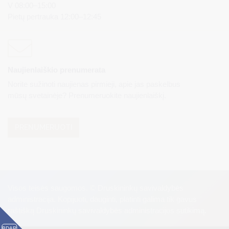
V 08:00–15:00
Pietų pertrauka 12:00–12:45
Naujienlaiškio prenumerata
Norite sužinoti naujienas pirmieji, apie jas paskelbus
mūsų svetainėje? Prenumeruokite naujienlaiškį.
PRENUMERUOTI
Visos teisės saugomos. © Druskininkų savivaldybės
administracija. Kopijuoti, dauginti, platinti galima tik gavus
raštišką Druskininkų savivaldybės administracijos sutikimą.
BDAR