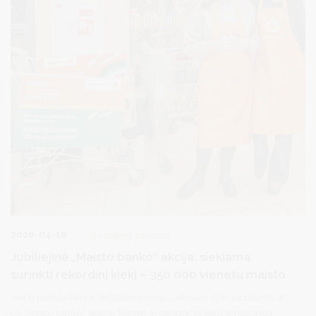
2026-04-16
Socialinė parama
Jubiliejinė „Maisto banko“ akcija: siekiama
surinkti rekordinį kiekį – 350 000 vienetų maisto
Jau šį penktadienį ir šeštadienį visoje Lietuvoje vyks jubiliejinė, 40-
oji „Maisto banko“ akcija. Šiemet organizacija kelia ambicingą