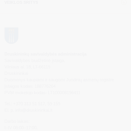
VEIKLOS SRITYS
Druskininkų savivaldybės administracija
Savivaldybės biudžetinė įstaiga,
Vilniaus al. 18, LT-66119
Druskininkai
Duomenys kaupiami ir saugomi Juridinių asmenų registre
Įstaigos kodas: 188776264
PVM mokėtojo kodas: LT100008196411
Tel.: +370 313 51 517, 59 159
El. p.
info@druskininkai.lt
Darbo laikas:
I–IV 08:00–17:00,