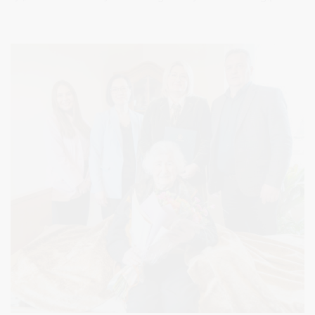
tikslą – surinkti net 350 000 vienetų ilgo galiojimo maisto
produktų. Tokio kiekio per pastaruosius penkerius metus surinkti
nepavyko, todėl ši akcija tampa ne tik simboline, bet ir itin svarbia
atsakant į augantį pagalbos poreikį.