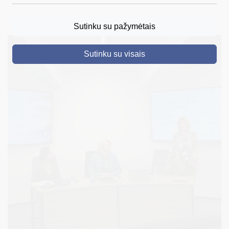
DRUSKININKAI
Sutinku su pažymėtais
SKELBIMAI
Sutinku su visais
TURIZMAS
VERSLAS
PROJEKTAI
ŠVIETIMAS
REGISTRACIJA
RENGINIAI