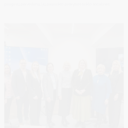
piniginių pervedimų į jų pasirinkto prekybos tinklo socialines
korteles. Už gautas lėšas jie patys galės įsigyti reikalingų maisto
produktų ir kitų būtinojo vartojimo prekių pasirinktame prekybos
tinkle. Pervedimai į socialines korteles – tai 2021–2027 m.
Materialinio nepritekliaus mažinimo programos parama. Beveik
90 tūkst. sunkiau besiverčiančių asmenų per I ketvirtį papildomai
atsiims maisto donacijas „Maisto banko“ atiduotuvėse.