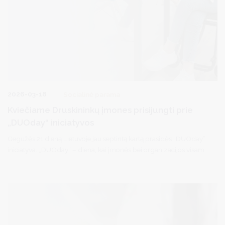
2026-03-18
Socialinė parama
Kviečiame Druskininkų įmones prisijungti prie
„DUOday“ iniciatyvos
Gegužės 21 dieną Lietuvoje jau septintą kartą prasidės „DUOday“
iniciatyva. „DUOday“ – diena, kai įmonės bei organizacijos visame
pasaulyje kviečia žmones su negalia išbandyti naujas profesijas
bei darbo roles. Šiais metais iniciatyva vyks mažiausiai 21-ame
Lietuvos mieste. Beveik pusė šimto Lietuvos darbdavių jau
pranešė apie savo dalyvavimą. Iniciatyvos koordinatoriai VšĮ
„SOPA“ pabrėžia didelę naudą, kurią darbdaviams atneša ši
patirtis, ir kviečia organizacijas iki balandžio 1 d. suskubti