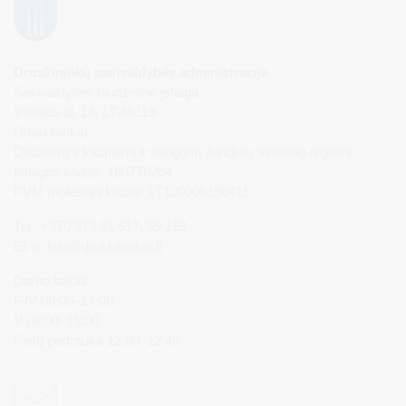
Druskininkų savivaldybės administracija
Savivaldybės biudžetinė įstaiga,
Vilniaus al. 18, LT-66119
Druskininkai
Duomenys kaupiami ir saugomi Juridinių asmenų registre
Įstaigos kodas: 188776264
PVM mokėtojo kodas: LT100008196411
Tel.: +370 313 51 517, 59 159
El. p.
info@druskininkai.lt
Darbo laikas:
I–IV 08:00–17:00,
V 08:00–15:00
Pietų pertrauka 12:00–12:45