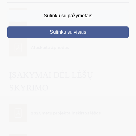
DRUSKININKAI
Sutinku su pažymėtais
Projekto paraiškos vertinimo anketa
SKELBIMAI
Sutinku su visais
TURIZMAS
VERSLAS
Ataskaita 4priedas
PROJEKTAI
ŠVIETIMAS
ĮSAKYMAI DĖL LĖŠŲ
REGISTRACIJA
SKYRIMO
RENGINIAI
2023 metų projektai ir skirtos lėšos