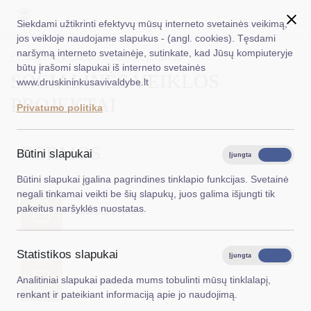
Siekdami užtikrinti efektyvų mūsų interneto svetainės veikimą,
jos veikloje naudojame slapukus - (angl. cookies). Tęsdami
naršymą interneto svetainėje, sutinkate, kad Jūsų kompiuteryje
EN
Ieškoti...
Titulinis
Socialinės veiklos projektai
būtų įrašomi slapukai iš interneto svetainės
SOCIALINĖS VEIKLOS
www.druskininkusavivaldybe.lt
Taryba
PROJEKTAI
Privatumo politika
Meras
Administracija
FORMOS
Būtini slapukai
Įjungta
Išjungta
Veiklos sritys
Būtini slapukai įgalina pagrindines tinklapio funkcijas. Svetainė
negali tinkamai veikti be šių slapukų, juos galima išjungti tik
Teisinė informacija
pakeitus naršyklės nuostatas.
Paraiškos forma
Struktūra ir kontaktinė informacija
Statistikos slapukai
Karjera
Įjungta
Išjungta
Analitiniai slapukai padeda mums tobulinti mūsų tinklalapį,
Deklaracija
DUK
renkant ir pateikiant informaciją apie jo naudojimą.
PASLAUGOS