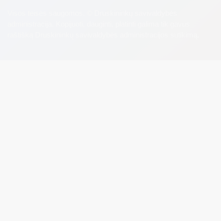
Visos teisės saugomos. © Druskininkų savivaldybės
administracija. Kopijuoti, dauginti, platinti galima tik gavus
raštišką Druskininkų savivaldybės administracijos sutikimą.