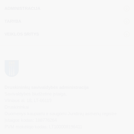
ADMINISTRACIJA
TARYBA
VEIKLOS SRITYS
Druskininkų savivaldybės administracija
Savivaldybės biudžetinė įstaiga,
Vilniaus al. 18, LT-66119
Druskininkai
Duomenys kaupiami ir saugomi Juridinių asmenų registre
Įstaigos kodas: 188776264
PVM mokėtojo kodas: LT100008196411