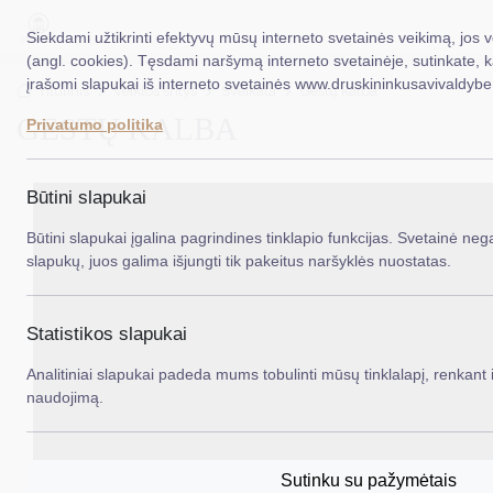
Siekdami užtikrinti efektyvų mūsų interneto svetainės veikimą, jos 
(angl. cookies). Tęsdami naršymą interneto svetainėje, sutinkate, 
įrašomi slapukai iš interneto svetainės www.druskininkusavivaldybe.
EN
Ieš
Titulinis
Veiklos sritys
Sveikata
Gestų kalba
GESTŲ KALBA
Privatumo politika
Taryba
Meras
Būtini slapukai
Administracija
Būtini slapukai įgalina pagrindines tinklapio funkcijas. Svetainė nega
slapukų, juos galima išjungti tik pakeitus naršyklės nuostatas.
Veiklos sritys
Teisinė informacija
Statistikos slapukai
Struktūra ir kontaktinė informacija
Analitiniai slapukai padeda mums tobulinti mūsų tinklalapį, renkant i
naudojimą.
Karjera
DUK
Sutinku su pažymėtais
PASLAUGOS