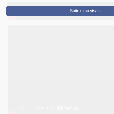
DRUSKININKAI
Sutinku su visais
SKELBIMAI
TURIZMAS
VERSLAS
PROJEKTAI
ŠVIETIMAS
REGISTRACIJA
RENGINIAI