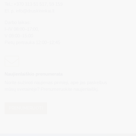
Tel.: +370 313 51 517, 59 159
El. p.
info@druskininkai.lt
Darbo laikas:
I–IV 08:00–17:00,
V 08:00–15:00
Pietų pertrauka 12:00–12:45
Naujienlaiškio prenumerata
Norite sužinoti naujienas pirmieji, apie jas paskelbus
mūsų svetainėje? Prenumeruokite naujienlaiškį.
PRENUMERUOTI