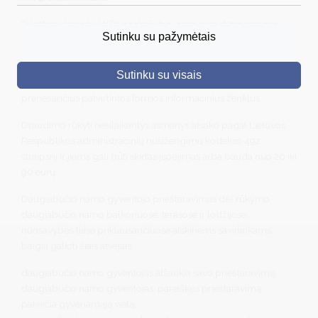
Prieštaravimas turi būti pasirašytas, jame nurodytas asmens
DRUSKININKAI
Sutinku su pažymėtais
vardas, pavardė, gimimo data ir deklaruota gyvenamoji vieta.
SKELBIMAI
Uždraudus rūkyti daugiabučiame name, daugiabučio namo
Sutinku su visais
TURIZMAS
administratorius turės įrengti apie draudimą rūkyti
pranešančius patvirtintos formos informacinius ženklus.
VERSLAS
Draudimo rūkyti nesilaikantys asmenys atsako pagal Lietuvos
PROJEKTAI
Respublikos administracinių nusižengimų kodekso 492
straipsnį ir jiems gali būti skirtas įspėjimas arba bauda nuo 20 iki
ŠVIETIMAS
90 eurų.
REGISTRACIJA
Daugiabučio namo gyventojo prieštaravimas dėl rūkymo
daugiabučio namo balkonuose, terasose ir lodžijose,
RENGINIAI
nuosavybės teise priklausančiuose atskiriems savininkams,
baigia galioti šiais atvejais:
daugiabučio namo gyventojas atšaukia savo prieštaravimą;
daugiabučio namo gyventojas, pareiškęs prieštaravimą,
pakeičia gyvenamąją vietą;