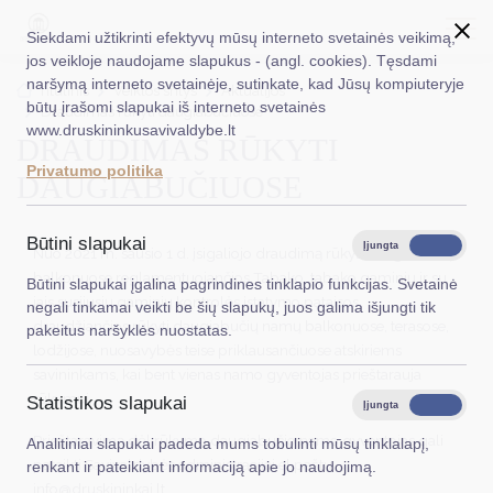
Siekdami užtikrinti efektyvų mūsų interneto svetainės veikimą,
jos veikloje naudojame slapukus - (angl. cookies). Tęsdami
naršymą interneto svetainėje, sutinkate, kad Jūsų kompiuteryje
EN
Ieškoti...
Titulinis
Veiklos sritys
Aktualijos
būtų įrašomi slapukai iš interneto svetainės
Draudimas rūkyti daugiabučiuose
www.druskininkusavivaldybe.lt
DRAUDIMAS RŪKYTI
Taryba
Privatumo politika
DAUGIABUČIUOSE
Meras
Administracija
Būtini slapukai
Įjungta
Išjungta
Nuo 2021 m. sausio 1 d. įsigaliojo draudimą rūkyti daugiabučių
Veiklos sritys
balkonuose reglamentuojančios Tabako, tabako gaminių ir su
Būtini slapukai įgalina pagrindines tinklapio funkcijas. Svetainė
jais susijusių gaminių kontrolės įstatymo pataisos,
negali tinkamai veikti be šių slapukų, juos galima išjungti tik
Teisinė informacija
draudžiančios rūkyti daugiabučių namų balkonuose, terasose,
pakeitus naršyklės nuostatas.
lodžijose, nuosavybės teise priklausančiuose atskiriems
Struktūra ir kontaktinė informacija
savininkams, kai bent vienas namo gyventojas prieštarauja
rūkymui.
Statistikos slapukai
Karjera
Įjungta
Išjungta
Prieštaravimą dėl rūkymo daugiabučio namo gyventojas gali
Analitiniai slapukai padeda mums tobulinti mūsų tinklalapį,
DUK
pateikti Savivaldybės administracijai el.paštu
renkant ir pateikiant informaciją apie jo naudojimą.
info@druskininkai.lt.
PASLAUGOS