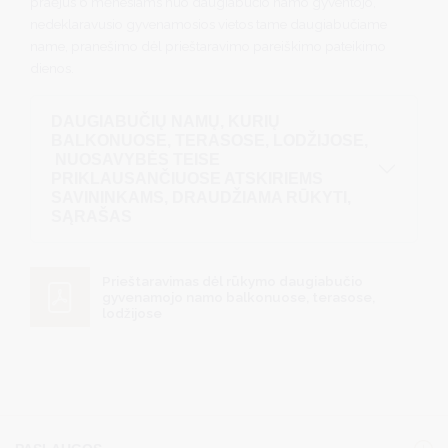
praėjus 6 mėnesiams nuo daugiabučio namo gyventojo,
nedeklaravusio gyvenamosios vietos tame daugiabučiame
name, pranešimo dėl prieštaravimo pareiškimo pateikimo
dienos.
DAUGIABUČIŲ NAMŲ, KURIŲ
BALKONUOSE, TERASOSE, LODŽIJOSE,
NUOSAVYBĖS TEISE
PRIKLAUSANČIUOSE ATSKIRIEMS
SAVININKAMS, DRAUDŽIAMA RŪKYTI,
SĄRAŠAS
Prieštaravimas dėl rūkymo daugiabučio
gyvenamojo namo balkonuose, terasose,
lodžijose