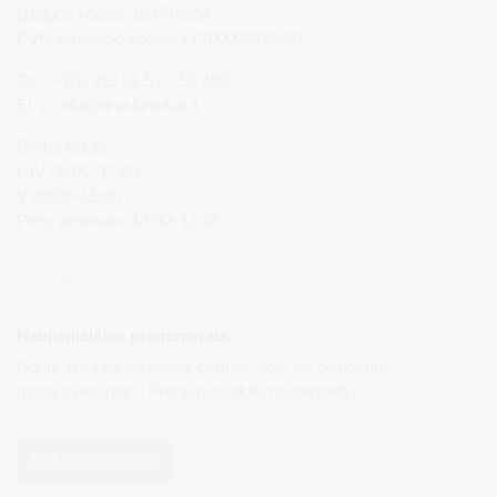
Įstaigos kodas: 188776264
PVM mokėtojo kodas: LT100008196411
Tel.: +370 313 51 517, 59 159
El. p.
info@druskininkai.lt
Darbo laikas:
I–IV 08:00–17:00,
V 08:00–15:00
Pietų pertrauka 12:00–12:45
Naujienlaiškio prenumerata
Norite sužinoti naujienas pirmieji, apie jas paskelbus
mūsų svetainėje? Prenumeruokite naujienlaiškį.
PRENUMERUOTI