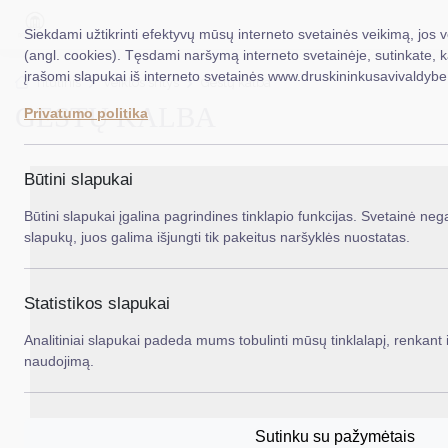
Siekdami užtikrinti efektyvų mūsų interneto svetainės veikimą, jos 
(angl. cookies). Tęsdami naršymą interneto svetainėje, sutinkate, 
įrašomi slapukai iš interneto svetainės www.druskininkusavivaldybe.
EN
Ieš
Titulinis
Veiklos sritys
Gestų kalba
GESTŲ KALBA
Privatumo politika
Taryba
Meras
Būtini slapukai
Administracija
Būtini slapukai įgalina pagrindines tinklapio funkcijas. Svetainė nega
slapukų, juos galima išjungti tik pakeitus naršyklės nuostatas.
Veiklos sritys
Teisinė informacija
Statistikos slapukai
Struktūra ir kontaktinė informacija
Analitiniai slapukai padeda mums tobulinti mūsų tinklalapį, renkant i
naudojimą.
Karjera
DUK
Sutinku su pažymėtais
PASLAUGOS