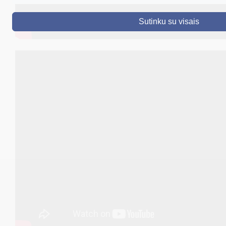
DRUSKININKAI
Sutinku su visais
SKELBIMAI
TURIZMAS
VERSLAS
PROJEKTAI
ŠVIETIMAS
REGISTRACIJA
RENGINIAI