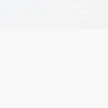
Visos teisės saugomos. © Druskininkų savivaldybės
administracija. Kopijuoti, dauginti, platinti galima tik gavus
raštišką Druskininkų savivaldybės administracijos sutikimą.