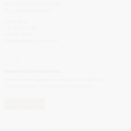
Tel.: +370 313 51 517, 59 159
El. p.
info@druskininkai.lt
Darbo laikas:
I–IV 08:00–17:00,
V 08:00–15:00
Pietų pertrauka 12:00–12:45
Naujienlaiškio prenumerata
Norite sužinoti naujienas pirmieji, apie jas paskelbus
mūsų svetainėje? Prenumeruokite naujienlaiškį.
PRENUMERUOTI