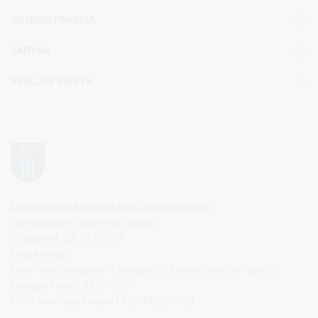
ADMINISTRACIJA
TARYBA
VEIKLOS SRITYS
Druskininkų savivaldybės administracija
Savivaldybės biudžetinė įstaiga,
Vilniaus al. 18, LT-66119
Druskininkai
Duomenys kaupiami ir saugomi Juridinių asmenų registre
Įstaigos kodas: 188776264
PVM mokėtojo kodas: LT100008196411