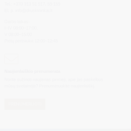
Tel.: +370 313 51 517, 59 159
El. p.
info@druskininkai.lt
Darbo laikas:
I–IV 08:00–17:00,
V 08:00–15:00
Pietų pertrauka 12:00–12:45
Naujienlaiškio prenumerata
Norite sužinoti naujienas pirmieji, apie jas paskelbus
mūsų svetainėje? Prenumeruokite naujienlaiškį.
PRENUMERUOTI