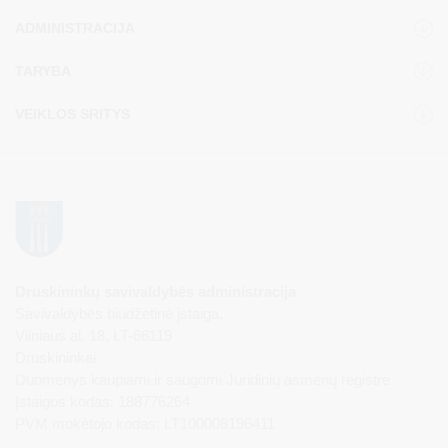
ADMINISTRACIJA
TARYBA
VEIKLOS SRITYS
Druskininkų savivaldybės administracija
Savivaldybės biudžetinė įstaiga,
Vilniaus al. 18, LT-66119
Druskininkai
Duomenys kaupiami ir saugomi Juridinių asmenų registre
Įstaigos kodas: 188776264
PVM mokėtojo kodas: LT100008196411