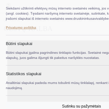
Siekdami užtikrinti efektyvų mūsų interneto svetainės veikimą, jos 
(angl. cookies). Tęsdami naršymą interneto svetainėje, sutinkate, 
įrašomi slapukai iš interneto svetainės www.druskininkusavivaldybe.
EN
Ieš
Titulinis
Administracija
Korupcijos prevencija
Gestų kalba
GESTŲ KALBA
Privatumo politika
Taryba
Meras
Būtini slapukai
Administracija
Būtini slapukai įgalina pagrindines tinklapio funkcijas. Svetainė nega
slapukų, juos galima išjungti tik pakeitus naršyklės nuostatas.
Veiklos sritys
Teisinė informacija
Statistikos slapukai
Struktūra ir kontaktinė informacija
Analitiniai slapukai padeda mums tobulinti mūsų tinklalapį, renkant i
naudojimą.
Karjera
DUK
Sutinku su pažymėtais
PASLAUGOS