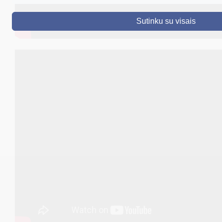
DRUSKININKAI
Sutinku su visais
SKELBIMAI
TURIZMAS
VERSLAS
PROJEKTAI
ŠVIETIMAS
REGISTRACIJA
RENGINIAI