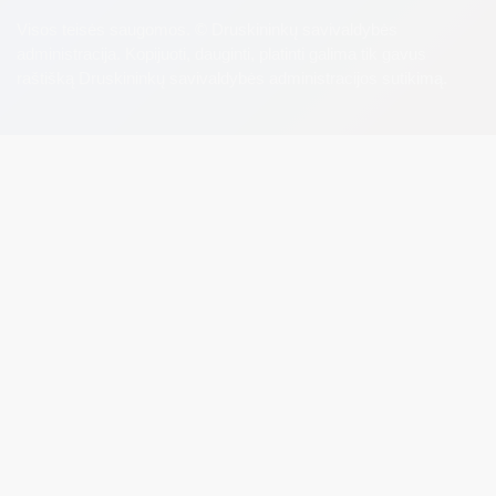
Visos teisės saugomos. © Druskininkų savivaldybės
administracija. Kopijuoti, dauginti, platinti galima tik gavus
raštišką Druskininkų savivaldybės administracijos sutikimą.