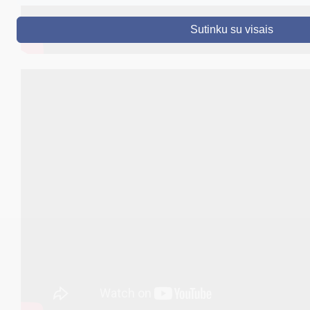
DRUSKININKAI
Sutinku su visais
SKELBIMAI
TURIZMAS
VERSLAS
PROJEKTAI
ŠVIETIMAS
REGISTRACIJA
RENGINIAI