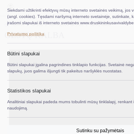
Siekdami užtikrinti efektyvų mūsų interneto svetainės veikimą, jos 
(angl. cookies). Tęsdami naršymą interneto svetainėje, sutinkate, 
įrašomi slapukai iš interneto svetainės www.druskininkusavivaldybe.
EN
Ieš
Titulinis
Taryba
Komisijos ir tarybos
Gestų kalba
GESTŲ KALBA
Privatumo politika
Taryba
Meras
Būtini slapukai
Administracija
Būtini slapukai įgalina pagrindines tinklapio funkcijas. Svetainė nega
slapukų, juos galima išjungti tik pakeitus naršyklės nuostatas.
Veiklos sritys
Teisinė informacija
Statistikos slapukai
Struktūra ir kontaktinė informacija
Analitiniai slapukai padeda mums tobulinti mūsų tinklalapį, renkant i
naudojimą.
Karjera
DUK
Sutinku su pažymėtais
PASLAUGOS