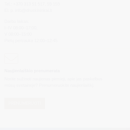
Tel.: +370 313 51 517, 59 159
El. p.
info@druskininkai.lt
Darbo laikas:
I–IV 08:00–17:00,
V 08:00–15:00
Pietų pertrauka 12:00–12:45
Naujienlaiškio prenumerata
Norite sužinoti naujienas pirmieji, apie jas paskelbus
mūsų svetainėje? Prenumeruokite naujienlaiškį.
PRENUMERUOTI