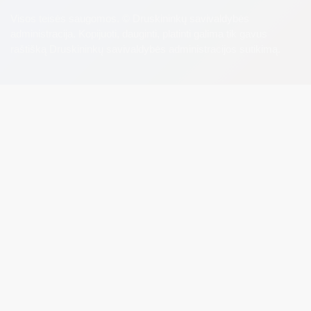
Visos teisės saugomos. © Druskininkų savivaldybės
administracija. Kopijuoti, dauginti, platinti galima tik gavus
raštišką Druskininkų savivaldybės administracijos sutikimą.