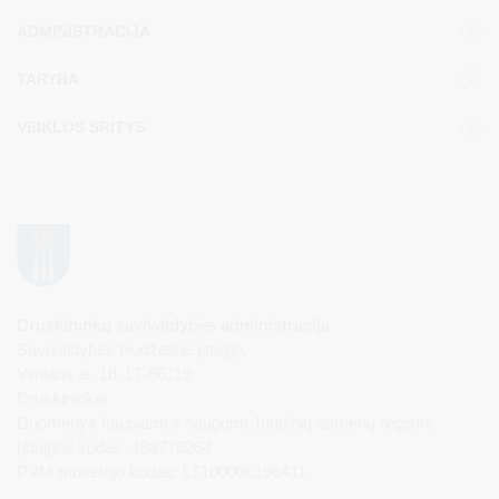
ADMINISTRACIJA
TARYBA
VEIKLOS SRITYS
Druskininkų savivaldybės administracija
Savivaldybės biudžetinė įstaiga,
Vilniaus al. 18, LT-66119
Druskininkai
Duomenys kaupiami ir saugomi Juridinių asmenų registre
Įstaigos kodas: 188776264
PVM mokėtojo kodas: LT100008196411