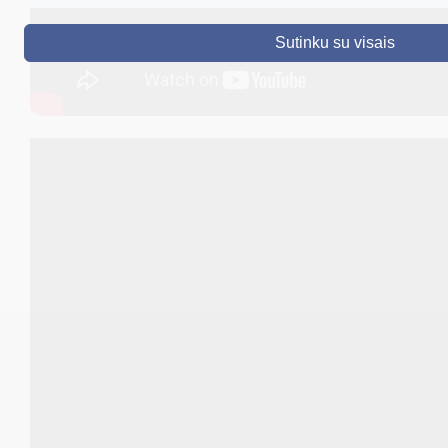
DRUSKININKAI
Sutinku su visais
SKELBIMAI
TURIZMAS
VERSLAS
PROJEKTAI
ŠVIETIMAS
REGISTRACIJA
RENGINIAI