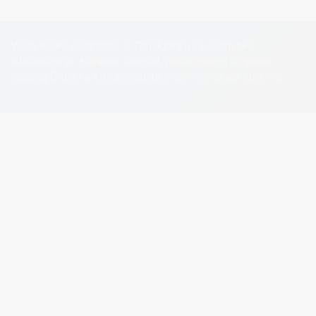
Visos teisės saugomos. © Druskininkų savivaldybės
administracija. Kopijuoti, dauginti, platinti galima tik gavus
raštišką Druskininkų savivaldybės administracijos sutikimą.