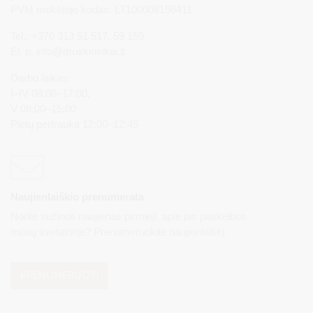
PVM mokėtojo kodas: LT100008196411
Tel.: +370 313 51 517, 59 159
El. p.
info@druskininkai.lt
Darbo laikas:
I–IV 08:00–17:00,
V 08:00–15:00
Pietų pertrauka 12:00–12:45
Naujienlaiškio prenumerata
Norite sužinoti naujienas pirmieji, apie jas paskelbus
mūsų svetainėje? Prenumeruokite naujienlaiškį.
PRENUMERUOTI