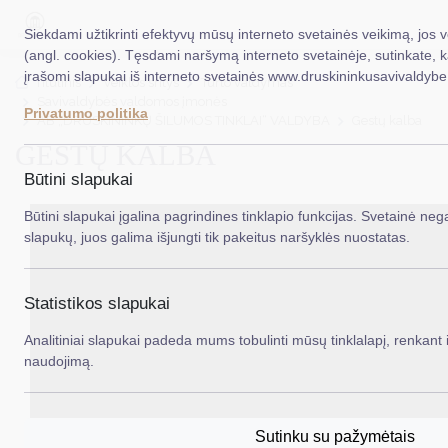
Siekdami užtikrinti efektyvų mūsų interneto svetainės veikimą, jos 
(angl. cookies). Tęsdami naršymą interneto svetainėje, sutinkate, 
įrašomi slapukai iš interneto svetainės www.druskininkusavivaldybe.
EN
Ieš
Titulinis
Veiklos sritys
Turto valdymas
Savivaldybės valdomos įmonės
Privatumo politika
AB „DRUSKININKŲ ŠILUMOS TINKLAI“ VALDYBA
Gestų kalba
Taryba
GESTŲ KALBA
Meras
Būtini slapukai
Administracija
Būtini slapukai įgalina pagrindines tinklapio funkcijas. Svetainė nega
slapukų, juos galima išjungti tik pakeitus naršyklės nuostatas.
Veiklos sritys
Teisinė informacija
Statistikos slapukai
Struktūra ir kontaktinė informacija
Analitiniai slapukai padeda mums tobulinti mūsų tinklalapį, renkant i
naudojimą.
Karjera
DUK
Sutinku su pažymėtais
PASLAUGOS