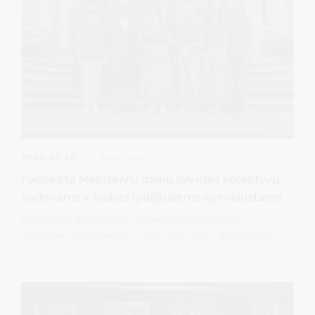
2026-07-10
Švietimas
Padėkota Moksleivių dainų šventės kolektyvų
vadovams ir vaikus lydėjusiems specialistams
Druskininkų savivaldybėje pagerbti Respublikinėje
moksleivių dainų šventėje „Laiku. Ratu. Kartu“ dalyvavusius
jaunuosius druskininkiečius rengę kolektyvų vadovai ir
šventėje juos lydėję mokytojai ir visuomenės sveikatos
specialistai. Savivaldybės meras R. Malinauskas ir vicemerė
D. Brown padėkojo jiems už profesionalų darbą, kantrybę,
atsidavimą ir indėlį ugdant jaunąją kartą bei garsinant