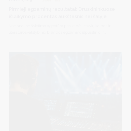
Pirmieji egzaminų rezultatai: Druskininkuose
išlaikymo procentas aukštesnis nei šalyje
Nacionalinė švietimo agentūra paskelbė lietuvių kalbos ir
literatūros valstybinio brandos egzamino išplėstinio ir
bendrojo kursų bei matematikos valstybinio brandos
egzamino išplėstinio ir bendrojo kursų pagrindinės sesijos
valstybinių brandos egzaminų rezultatus.