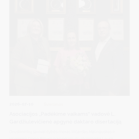
Druskininkų vardą visoje Lietuvoje.
2026-07-10
Švietimas
Asociacijos „Padėkime vaikams“ vadovė L.
Gardžiulevičienė apgynė daktaro disertaciją
Druskininkų savivaldybės meras Ričardas Malinauskas ir
vicemerė Diana Brown pasveikino druskininkietę Laurą