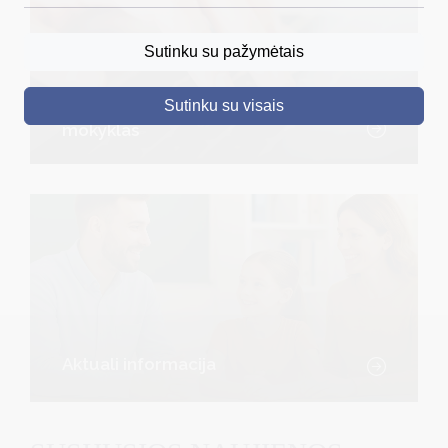
DRUSKININKAI
Sutinku su pažymėtais
SKELBIMAI
Sutinku su visais
Registracija į darželius ir
TURIZMAS
mokyklas
VERSLAS
PROJEKTAI
ŠVIETIMAS
REGISTRACIJA
RENGINIAI
Aktuali informacija