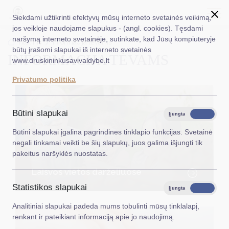
Siekdami užtikrinti efektyvų mūsų interneto svetainės veikimą,
jos veikloje naudojame slapukus - (angl. cookies). Tęsdami
naršymą interneto svetainėje, sutinkate, kad Jūsų kompiuteryje
EN
Ieškoti...
Titulinis
Informacija tėvams
būtų įrašomi slapukai iš interneto svetainės
INFORMACIJA TĖVAMS
www.druskininkusavivaldybe.lt
Taryba
Privatumo politika
Meras
Administracija
Būtini slapukai
Įjungta
Išjungta
Veiklos sritys
Būtini slapukai įgalina pagrindines tinklapio funkcijas. Svetainė
negali tinkamai veikti be šių slapukų, juos galima išjungti tik
Teisinė informacija
pakeitus naršyklės nuostatas.
Struktūra ir kontaktinė informacija
Laisvos vietos darželiuose
Statistikos slapukai
Karjera
Įjungta
Išjungta
Analitiniai slapukai padeda mums tobulinti mūsų tinklalapį,
DUK
renkant ir pateikiant informaciją apie jo naudojimą.
PASLAUGOS