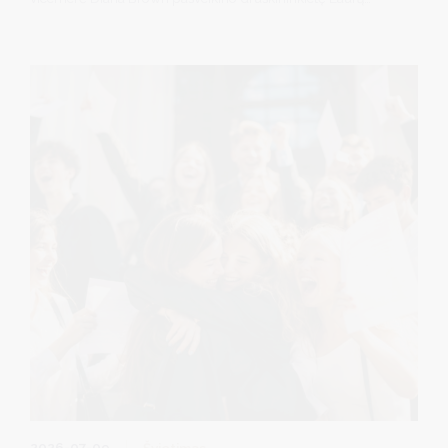
Gardžiulevičienę, Mykolo Romerio universitete (MRU)
apgynusią socialinių mokslų daktarės disertaciją.
2026-07-09
Švietimas