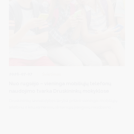
2026-07-07
Švietimas
Nuo rugsėjo – vieninga mobiliųjų telefonų
naudojimo tvarka Druskininkų mokyklose
Druskininkų savivaldybės taryba pritarė vieningai mobiliųjų
telefonų ir kitų asmeninių išmaniųjų įrenginių naudojimo
tvarkai visose savivaldybės bendrojo ugdymo mokyklose
nuo rugsėjo 1 d.