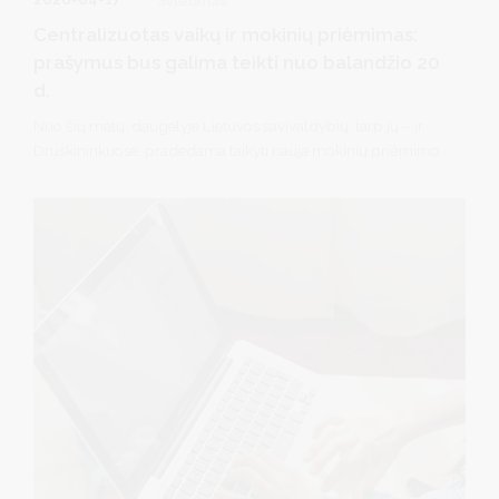
Švietimas
Centralizuotas vaikų ir mokinių priėmimas:
prašymus bus galima teikti nuo balandžio 20
d.
Nuo šių metų daugelyje Lietuvos savivaldybių, tarp jų – ir
Druskininkuose, pradedama taikyti nauja mokinių priėmimo į
mokyklas tvarka – prašymai bus teikiami per nacionalinę
Centralizuotą priėmimo į švietimo programas informacinę
sistemą (CPIS).