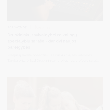
2026-07-07
Švietimas
Druskininkų savivaldybei reikalingų
specialybių sąraše - dar dvi naujos
pareigybės
Praėjusią savaitę posėdžiavusi Druskininkų savivaldybės
Taryba pritarė, kad Druskininkams reikalingų profesijų sąrašą
papildytų dar dvi pareigybės: muzikos technologas
(garsistas) ir renginių techninio aptarnavimo darbuotojas
(technikas/apšvietėjas).