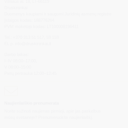
Vilniaus al. 18, LT-66119
Druskininkai
Duomenys kaupiami ir saugomi Juridinių asmenų registre
Įstaigos kodas: 188776264
PVM mokėtojo kodas: LT100008196411
Tel.: +370 313 51 517, 59 159
El. p.
info@druskininkai.lt
Darbo laikas:
I–IV 08:00–17:00,
V 08:00–15:00
Pietų pertrauka 12:00–12:45
Naujienlaiškio prenumerata
Norite sužinoti naujienas pirmieji, apie jas paskelbus
mūsų svetainėje? Prenumeruokite naujienlaiškį.