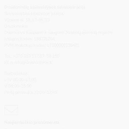
Druskininkų savivaldybės administracija
Savivaldybės biudžetinė įstaiga,
Vilniaus al. 18, LT-66119
Druskininkai
Duomenys kaupiami ir saugomi Juridinių asmenų registre
Įstaigos kodas: 188776264
PVM mokėtojo kodas: LT100008196411
Tel.: +370 313 51 517, 59 159
El. p.
info@druskininkai.lt
Darbo laikas:
I–IV 08:00–17:00,
V 08:00–15:00
Pietų pertrauka 12:00–12:45
Naujienlaiškio prenumerata