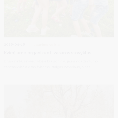
2026-04-16
Jaunimo veikla
Kviečiame organizuoti vasaros stovyklas
Druskininkų savivaldybė ir Druskininkų jaunimo užimtumo
centras kviečia visas švietimo įstaigas, nevyriausybines
organizacijas, pedagogus ir laisvuosius mokytojus užpildyti
paraiškas vasaros stovykloms organizuoti.