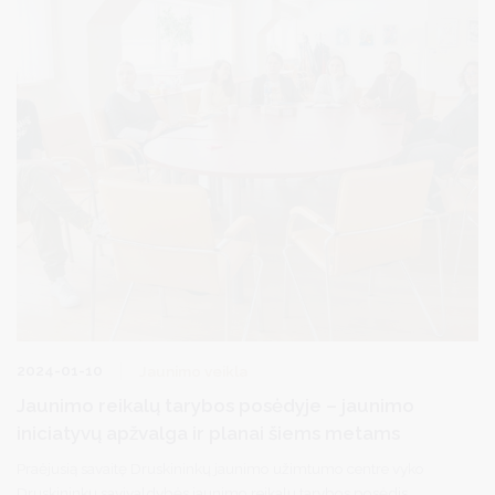
2024-01-10
Jaunimo veikla
Jaunimo reikalų tarybos posėdyje – jaunimo
iniciatyvų apžvalga ir planai šiems metams
Praėjusią savaitę Druskininkų jaunimo užimtumo centre vyko
Druskininkų savivaldybės jaunimo reikalų tarybos posėdis.