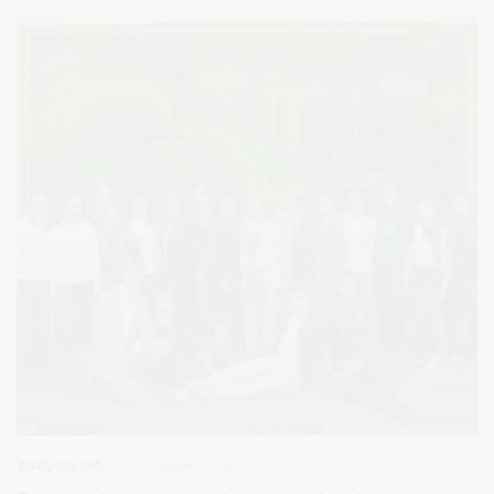
amžiaus gyventojai. Renginys buvo skirtas ne tik paminėti svarbią
istorinę datą, bet ir sukurti erdvę bendravimui ir prasmingam
šventės paminėjimui. Renginys prasidėjo jaunosios
druskininkietės Deinoros atliktu Lietuvos valstybės himnu,
pažyminčiu šventės pradžią. Skambant himnui Druskininkų
„Ryto“ gimnazijos mokiniai iškilmingai iškėlė Lietuvos valstybės
vėliavą. Vėliau susirinkusiuosius pasveikino Druskininkų
savivaldybės vicemeras Simonas Kazakevičius. Savo kalboje jis
akcentavo Lietuvos nepriklausomybės atkūrimo dienos minėjimo
svarbą, priminė laisvės vertę ir pasidžiaugė bendruomenės
susitelkimu.
2025-03-06
Jaunimo veikla