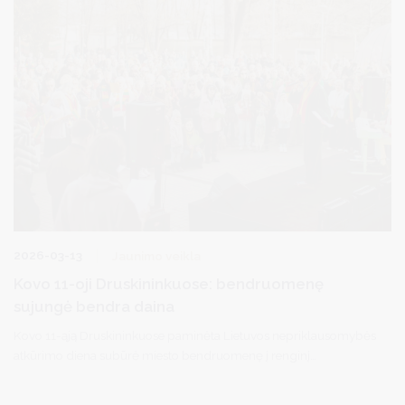
2026-03-13
Jaunimo veikla
Kovo 11-oji Druskininkuose: bendruomenę
sujungė bendra daina
Kovo 11-ąją Druskininkuose paminėta Lietuvos nepriklausomybės
atkūrimo diena subūrė miesto bendruomenę į renginį
Druskininkų pramogų aikštėje. Į šventę susirinko gausus būrys
druskininkiečių ir miesto svečių: šeimos, jaunimas, vyresnio