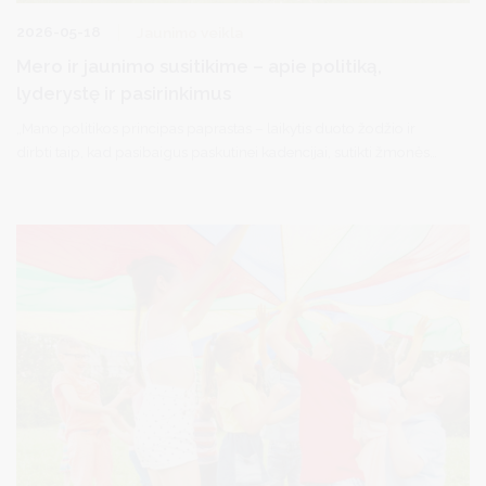
2026-05-18
Jaunimo veikla
Mero ir jaunimo susitikime – apie politiką,
lyderystę ir pasirinkimus
„Mano politikos principas paprastas – laikytis duoto žodžio ir
dirbti taip, kad pasibaigus paskutinei kadencijai, sutikti žmonės
nebėgtų į kitą gatvės pusę, o sustotų pasisveikinti. Jo laikausi jau
26 metus“, - atsakydamas į programoje „Academia maestro“
dalyvaujančio jaunimo klausimus sakė Druskininkų meras
Ričardas Malinauskas.