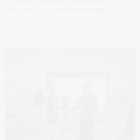
Druskininkų savivaldybės mokinių taryba
prisijungė Lietuvos moksleivių sąjungos
Kovo 4 dieną įvykęs Lietuvos moksleivių sąjungos (LMS) Narių
Forumas tapo reikšmingu įvykiu Druskininkų savivaldybės
mokinių bendruomenei — Druskininkų savivaldybės mokinių
taryba (DSMT) oficialiai prisijungė prie LMS kaip Druskininkų
padalinys.