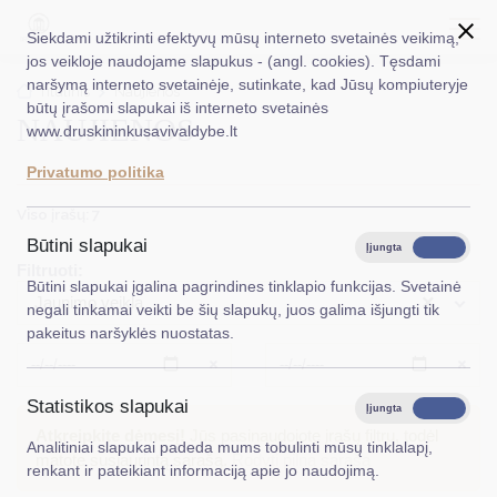
Siekdami užtikrinti efektyvų mūsų interneto svetainės veikimą,
jos veikloje naudojame slapukus - (angl. cookies). Tęsdami
naršymą interneto svetainėje, sutinkate, kad Jūsų kompiuteryje
EN
Ieškoti...
Titulinis
Naujienos
būtų įrašomi slapukai iš interneto svetainės
NAUJIENOS
www.druskininkusavivaldybe.lt
Taryba
Privatumo politika
Meras
Viso įrašų: 7
Administracija
Būtini slapukai
Įjungta
Išjungta
Filtruoti:
Veiklos sritys
Būtini slapukai įgalina pagrindines tinklapio funkcijas. Svetainė
×
Jaunimo veikla
negali tinkamai veikti be šių slapukų, juos galima išjungti tik
Teisinė informacija
pakeitus naršyklės nuostatas.
Struktūra ir kontaktinė informacija
Išvalyti
Išvalyt
Statistikos slapukai
Karjera
Įjungta
Išjungta
Atkreipkite dėmesį!
Jūs pasinaudojote įrašų filtru, todėl
Analitiniai slapukai padeda mums tobulinti mūsų tinklalapį,
DUK
matote susiaurintą sąrašą.
Rodyti pilną sąrašą
renkant ir pateikiant informaciją apie jo naudojimą.
PASLAUGOS