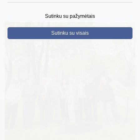
DRUSKININKAI
Sutinku su pažymėtais
SKELBIMAI
Sutinku su visais
TURIZMAS
VERSLAS
PROJEKTAI
ŠVIETIMAS
REGISTRACIJA
RENGINIAI