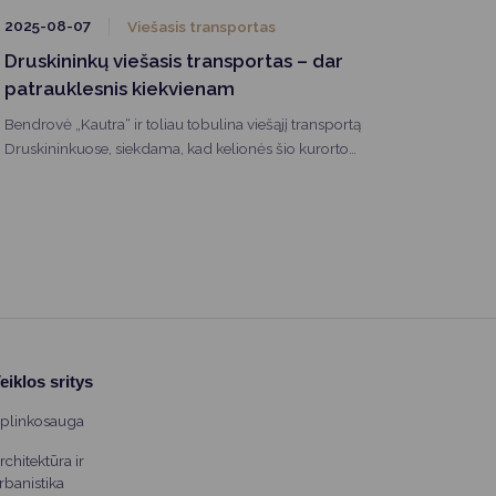
2025-08-07
Viešasis transportas
Druskininkų viešasis transportas – dar
patrauklesnis kiekvienam
Bendrovė „Kautra“ ir toliau tobulina viešąjį transportą
Druskininkuose, siekdama, kad kelionės šio kurorto
autobusais būtų kuo patogesnės ir paprastesnės
kiekvienam keleiviui. Be jau eksploatuojamų 17 elektrinių
autobusų ir įrengtų naujų stotelių su išmaniomis
švieslentėmis, nuo šiol keleiviai gali naudotis mobiliąja
programėle „Transporto balsas“ bei atsiskaityti už
kelionę bekontakčiu būdu – bankinėmis kortelėmis ar
išmaniaisiais įrenginiais visuose miesto autobusuose.
eiklos sritys
plinkosauga
rchitektūra ir
rbanistika