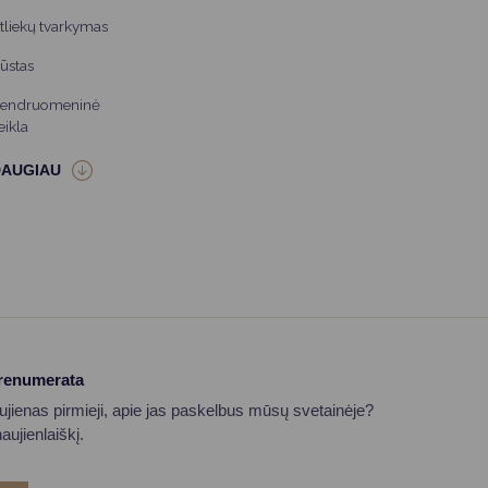
tliekų tvarkymas
ūstas
endruomeninė
eikla
prenumerata
aujienas pirmieji, apie jas paskelbus mūsų svetainėje?
ujienlaiškį.