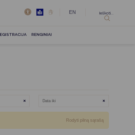
EN
Ieškoti...
EGISTRACIJA
RENGINIAI
Išvalyti
Išvalyti
Rodyti pilną sąrašą