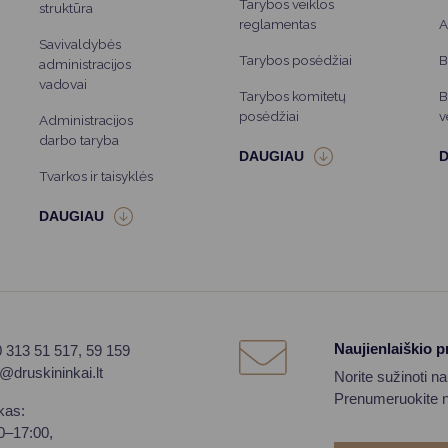
Tarybos veiklos
struktūra
reglamentas
A
Savivaldybės
Tarybos posėdžiai
B
administracijos
vadovai
Tarybos komitetų
B
posėdžiai
v
Administracijos
darbo taryba
Tvarkos ir taisyklės
Naujienlaiškio 
0 313 51 517, 59 159
o@druskininkai.lt
Norite sužinoti n
Prenumeruokite na
kas:
00–17:00,