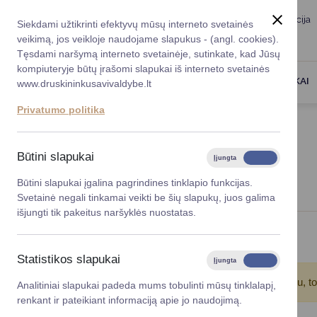
Taryba
Meras
Administracija
Siekdami užtikrinti efektyvų mūsų interneto svetainės
Karjera
DUK
veikimą, jos veikloje naudojame slapukus - (angl. cookies).
Registruokitės priėmi
Administracin
Tęsdami naršymą interneto svetainėje, sutinkate, kad Jūsų
kompiuteryje būtų įrašomi slapukai iš interneto svetainės
Darbotvarkė
Savivaldybės 
PASLAUGOS
DRUSKININKAI
www.druskininkusavivaldybe.lt
vadovai
Kontaktai
Privatumo politika
Planavimo do
Titulinis
Naujienos
Vicemerai
Korupcijos pre
Būtini slapukai
Įjungta
Išjungta
NAUJIENOS
Mero patarėja
Viešieji pirkim
Būtini slapukai įgalina pagrindines tinklapio funkcijas.
Svetainė negali tinkamai veikti be šių slapukų, juos galima
Lygios galim
išjungti tik pakeitus naršyklės nuostatas.
Savivaldybės
Viso įrašų: 22
projektai
Statistikos slapukai
Įjungta
Išjungta
Finansų valdym
Atkreipkite dėmesį!
Jūs pasinaudojote įrašų filtru, t
Analitiniai slapukai padeda mums tobulinti mūsų tinklalapį,
renkant ir pateikiant informaciją apie jo naudojimą.
Organizacinė 