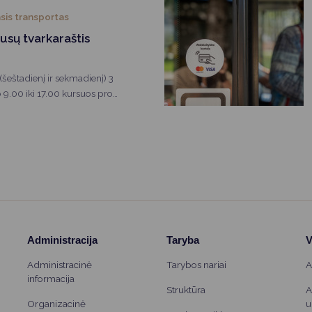
sis transportas
usų tvarkaraštis
šeštadienį ir sekmadienį) 3
9.00 iki 17.00 kursuos pro
Administracija
Taryba
V
Administracinė
Tarybos nariai
A
informacija
Struktūra
A
Organizacinė
u