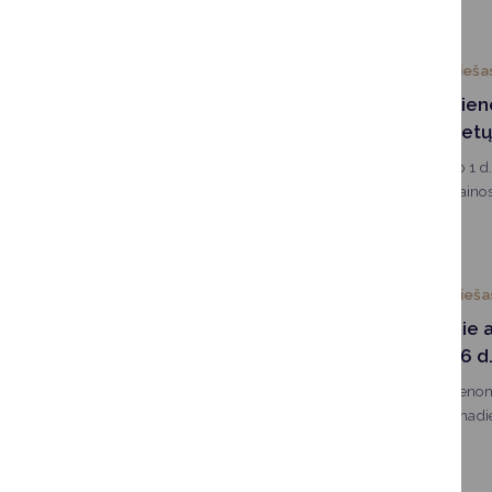
2025-12-31
Vieša
Nuo sausio 1 dieno
transporto bilietų
Nuo 2026 m. sausio 1 d.
transporto bilietų kainos,
lengvatos.
2025-12-23
Vieša
Informacija apie 
gruodžio 24-26 d
Gruodžio 24–26 dienom
kursuos pagal sekmadien
keliones iš anksto ir gra