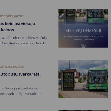
sis transportas
s keičiasi viešojo
 kainos
 Druskininkuose keičiasi viešojo
 bet išlieka visos iki šiol taikytos
sis transportas
autobusų tvarkaraštį
.
is Druskininkų autobusai
io tvarkaraštį. Planuokite
žių švenčių!