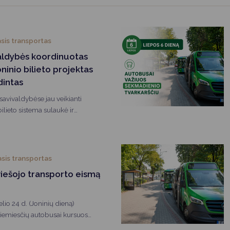
Vartotojų teisių apsauga
Pranešėjų apsauga
sis transportas
Asmens duomenų apsauga
valdybės koordinuotas
ninio bilieto projektas
dintas
savivaldybėse jau veikianti
ilieto sistema sulaukė ir
 Centrinė projektų valdymo
i projekto patikrą, konstatavo,
diegta sistema bei įsigyta įranga
ka visus specifikacijoje numatytus
asis transportas
viešojo transporto eismą
io 24 d. (Joninių dieną)
riemiesčių autobusai kursuos
araštį.