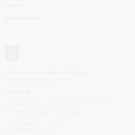
TARYBA
VEIKLOS SRITYS
Druskininkų savivaldybės administracija
Savivaldybės biudžetinė įstaiga,
Vilniaus al. 18, LT-66119
Druskininkai
Duomenys kaupiami ir saugomi Juridinių asmenų registre
Įstaigos kodas: 188776264
PVM mokėtojo kodas: LT100008196411
Tel.: +370 313 51 517, 59 159
El. p.
info@druskininkai.lt