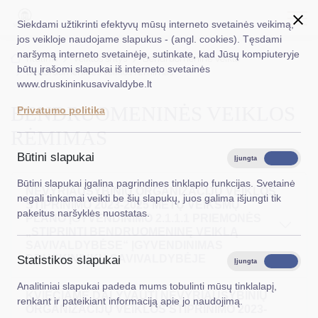
Siekdami užtikrinti efektyvų mūsų interneto svetainės veikimą,
jos veikloje naudojame slapukus - (angl. cookies). Tęsdami
naršymą interneto svetainėje, sutinkate, kad Jūsų kompiuteryje
EN
Ieškoti...
Titulinis
Veiklos sritys
Bendruomeninė veikla
būtų įrašomi slapukai iš interneto svetainės
Bendruomeninės veiklos rėmimas
www.druskininkusavivaldybe.lt
Taryba
BENDRUOMENINĖS VEIKLOS
Privatumo politika
Meras
RĖMIMAS
Administracija
Būtini slapukai
Įjungta
Išjungta
Veiklos sritys
Būtini slapukai įgalina pagrindines tinklapio funkcijas. Svetainė
NEVYRIAUSYBINIŲ ORGANIZACIJŲ VEIKLOS
negali tinkamai veikti be šių slapukų, juos galima išjungti tik
STIPRINIMO 2023-2025 METŲ VEIKSMŲ
Teisinė informacija
pakeitus naršyklės nuostatas.
PLANO ĮGYVENDINIMO 2.1.1.1 PRIEMONĖS
„STIPRINTI BENDRUOMENINĘ VEIKLĄ
Struktūra ir kontaktinė informacija
SAVIVALDYBĖSE“ ĮGYVENDINIMAS
DRUSKININKŲ SAVIVALDYBĖJE
Statistikos slapukai
Karjera
Įjungta
Išjungta
Analitiniai slapukai padeda mums tobulinti mūsų tinklalapį,
DUK
KVIEČIAME DALYVAUTI NEVYRIAUSYBINIŲ
renkant ir pateikiant informaciją apie jo naudojimą.
ORGANIZACIJŲ VEIKLOS STIPRINIMO 2023-
PASLAUGOS