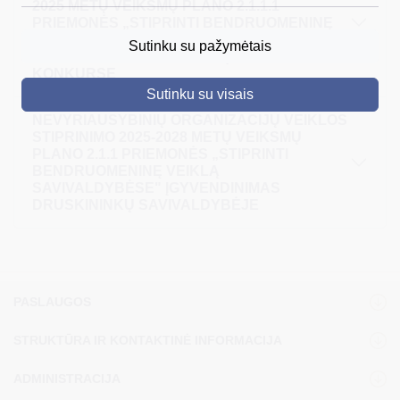
2025 METŲ VEIKSMŲ PLANO 2.1.1.1
PRIEMONĖS „STIPRINTI BENDRUOMENINĘ
DRUSKININKAI
VEIKLĄ SAVIVALDYBĖSE“ DRUSKININKŲ
Sutinku su pažymėtais
SAVIVALDYBĖJE PARAIŠKŲ TEIKIMO
SKELBIMAI
KONKURSE
Sutinku su visais
TURIZMAS
NEVYRIAUSYBINIŲ ORGANIZACIJŲ VEIKLOS
STIPRINIMO 2025-2028 METŲ VEIKSMŲ
VERSLAS
PLANO 2.1.1 PRIEMONĖS „STIPRINTI
BENDRUOMENINĘ VEIKLĄ
PROJEKTAI
SAVIVALDYBĖSE" ĮGYVENDINIMAS
DRUSKININKŲ SAVIVALDYBĖJE
ŠVIETIMAS
REGISTRACIJA
RENGINIAI
PASLAUGOS
STRUKTŪRA IR KONTAKTINĖ INFORMACIJA
ADMINISTRACIJA