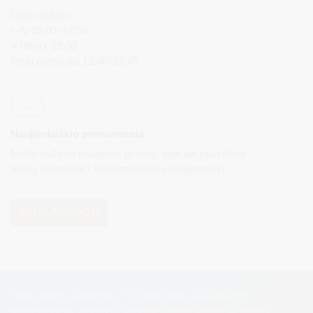
Darbo laikas:
I–IV 08:00–17:00,
V 08:00–15:00
Pietų pertrauka 12:00–12:45
Naujienlaiškio prenumerata
Norite sužinoti naujienas pirmieji, apie jas paskelbus
mūsų svetainėje? Prenumeruokite naujienlaiškį.
PRENUMERUOTI
Visos teisės saugomos. © Druskininkų savivaldybės
administracija. Kopijuoti, dauginti, platinti galima tik gavus