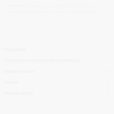
Druskininkuose vasario 19 d. įvyko NVO atskaitomybės
standarto kūrimo dirbtuvės, subūrusios virš 30 dalyvių iš
įvairių sektorių: bendruomenių, VMI, NVO, socialinio verslo,
socialinių paslaugų įstaigų, vietos veiklos grupių bei
savivaldybės atstovų. Druskininkų bendruomenę į dirbtuves
sukvietė Agnė Jazepčikaitė-Gaidienė, o savivaldybės
vicemerė Diana Brown aktyviai įsitraukė – diskutavo bei
dirbo kartu su grupėmis.
PASLAUGOS
STRUKTŪRA IR KONTAKTINĖ INFORMACIJA
ADMINISTRACIJA
TARYBA
VEIKLOS SRITYS