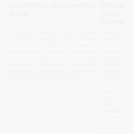
Druskininkų vietos veiklos
Miesto v
grupė
grupė 
harmonija
Druskininkų vietos veiklos grupė (VVG)
–
tai
Miesto vietos v
Druskininkų savivaldybės kaimo teritorijoje
harmonija“ - tai 
veikiančių ir kaimo gyventojus atstovaujančių
kurios tikslas D
bendruomeninių organizacijų, verslo sektoriaus
aktyvią įtrauktį, 
organizacijų ir valdžios institucijų savanoriškas
integraciją tar
susivienijimas, atstovaujantis Druskininkų
nevyriausybinio,
savivaldybės kaimo gyventojų interesams ir
sektoriams. 202
besirūpinantis savivaldybės kaimo plėtra.
steigėjais yra 4 n
Druskininkų soc
Interneto svetainė
Dirbančių neįgal
intelekto žmonių 
Facebook paskyra
viltis“ ir asoc
Savivaldybės t
„Druskininkų klub
Interneto svetainė