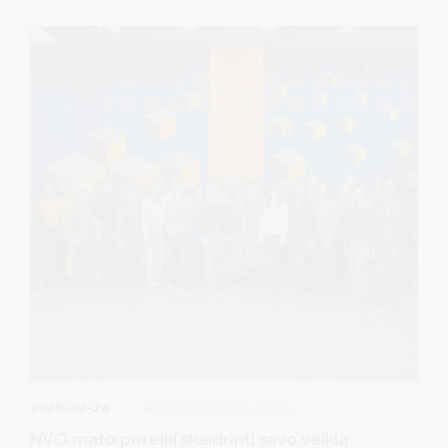
nevyriausybinių organizacijų tarybos narių kadencijos
trukmė – dveji metai.
2026-02-24
Bendruomeninė veikla
NVO mato poreikį skaidrinti savo veiklą