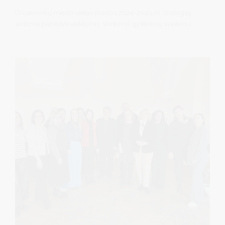
Druskininkų miesto vietos plėtros 2024-2029 m. strategiją
siūloma papildyti veiklomis, skirtomis gyventojų švietimui
civilinės saugos klausimais.