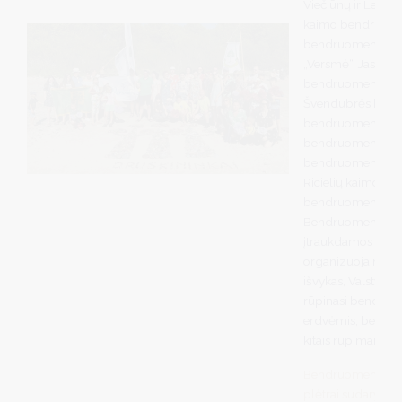
Viečiūnų ir Leipali
kaimo bendruomen
bendruomenės: 
„Versmė“, Jaskon
bendruomenė, Ne
Švendubrės kaim
bendruomenė. Lei
bendruomenės: Le
bendruomenė, Jo
Ricielių kaimo b
bendruomenė bei
Bendruomenės akty
įtraukdamos vis d
organizuoja naujus
išvykas, Valstybin
rūpinasi bendruo
erdvėmis, bendru
kitais rūpimais b
Bendruomenių akty
plėtrai sudarym