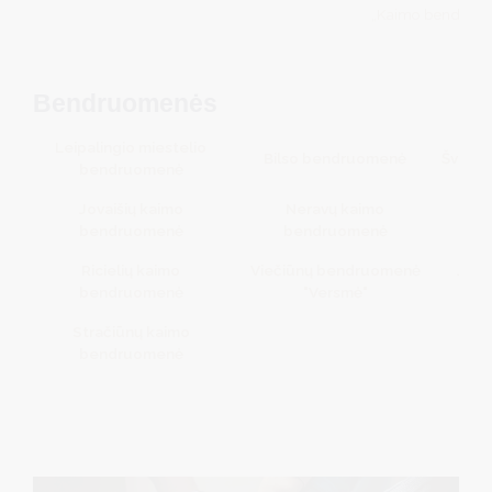
„Kaimo bendruom
Bendruomenės
Leipalingio miestelio
Bilso bendruomenė
Švend
bendruomenė
Jovaišių kaimo
Neravų kaimo
bendruomenė
bendruomenė
Ricielių kaimo
Viečiūnų bendruomenė
Jask
bendruomenė
"Versmė"
Stračiūnų kaimo
bendruomenė