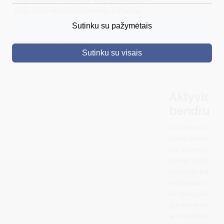
proc. NVO veikla į Druskininkus pritraukia
DRUSKININKAI
svečių iš užsienio ir Lietuvos.
Sutinku su pažymėtais
SKELBIMAI
Daugiau informacijos
Sutinku su visais
TURIZMAS
VERSLAS
Aktyvios 
PROJEKTAI
bendruo
ŠVIETIMAS
Druskininkų saviv
REGISTRACIJA
bendruomenės akt
bei sėkmingai įsit
RENGINIAI
veiklas, kultūrini
paslaugų teikimą i
seniūnija turi labai
kūrybingas kaimo
garsina savo seniū
savivaldybėje, bet