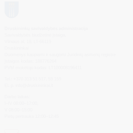
Druskininkų savivaldybės administracija
Savivaldybės biudžetinė įstaiga,
Vilniaus al. 18, LT-66119
Druskininkai
Duomenys kaupiami ir saugomi Juridinių asmenų registre
Įstaigos kodas: 188776264
PVM mokėtojo kodas: LT100008196411
Tel.: +370 313 51 517, 59 159
El. p.
info@druskininkai.lt
Darbo laikas:
I–IV 08:00–17:00,
V 08:00–15:00
Pietų pertrauka 12:00–12:45