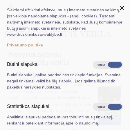
Siekdami užtikrinti efektyvų mūsų interneto svetainės veikimą,
jos veikloje naudojame slapukus - (angl. cookies). Tęsdami
naršymą interneto svetainėje, sutinkate, kad Jūsų kompiuteryje
EN
Ieškoti...
Titulinis
Veiklos sritys
Bendruomeninė veikla
būtų įrašomi slapukai iš interneto svetainės
BENDRUOMENINĖ VEIKLA
www.druskininkusavivaldybe.lt
Taryba
Privatumo politika
Meras
Nevyriausybinių
organizacijų veikla
Administracija
Būtini slapukai
Įjungta
Išjungta
Druskininkų savivaldybėje veikia daugiau kaip
Veiklos sritys
Būtini slapukai įgalina pagrindines tinklapio funkcijas. Svetainė
70 nevyriausybinių organizacijų. Socialinėje
negali tinkamai veikti be šių slapukų, juos galima išjungti tik
Teisinė informacija
srityje veikia – 14, Sporto srityje – 12 , Kultūros ir
pakeitus naršyklės nuostatas.
turizmo srityje - 12 , Neformaliojo švietimo
Struktūra ir kontaktinė informacija
srityje - 6 , Verslo, labdaros, laisvalaikio ir kitose
srityse – 10, Sveikatos srityje – 2, Bendruomenių
Statistikos slapukai
Karjera
Įjungta
Išjungta
veikloje – 15. Nevyriausybinėse organizacijose
nariais yra per 2440 Druskininkų savivaldybės
Analitiniai slapukai padeda mums tobulinti mūsų tinklalapį,
DUK
renkant ir pateikiant informaciją apie jo naudojimą.
gyventojų, į savo veiklą nevyriausybinės
PASLAUGOS
organizacijos įtraukia per 7225 gyventojų, 22