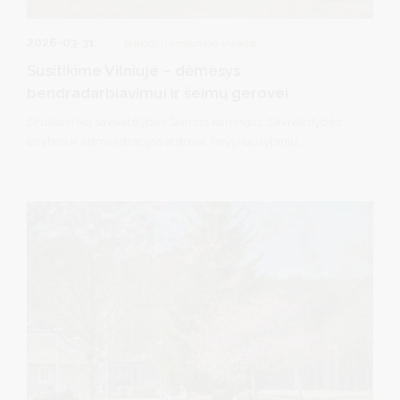
2026-03-31
Bendruomeninė veikla
Susitikime Vilniuje – dėmesys
bendradarbiavimui ir šeimų gerovei
Druskininkų savivaldybės Šeimos komisijos, Savivaldybės
tarybos ir administracijos atstovai, nevyriausybinių
organizacijų nariai bei savanoriai lankėsi Vilniaus
arkivyskupijos Šeimos centre.