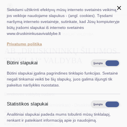
Siekdami užtikrinti efektyvų mūsų interneto svetainės veikimą,
jos veikloje naudojame slapukus - (angl. cookies). Tęsdami
naršymą interneto svetainėje, sutinkate, kad Jūsų kompiuteryje
EN
Ieškoti...
Titulinis
Veiklos sritys
Turto valdymas
būtų įrašomi slapukai iš interneto svetainės
Savivaldybės valdomos įmonės
www.druskininkusavivaldybe.lt
AB „DRUSKININKŲ ŠILUMOS TINKLAI“ VALDYBA
Taryba
Privatumo politika
AB „DRUSKININKŲ ŠILUMOS
Meras
TINKLAI“ VALDYBA
Administracija
Būtini slapukai
Įjungta
Išjungta
Veiklos sritys
Būtini slapukai įgalina pagrindines tinklapio funkcijas. Svetainė
Valdyba išrinkta 4 metų laikotarpiui (2023 m. lapkričio 22 d. -
negali tinkamai veikti be šių slapukų, juos galima išjungti tik
Teisinė informacija
2027 m. lapkričio 22 d.)
pakeitus naršyklės nuostatas.
Struktūra ir kontaktinė informacija
Bendrovės valdybą sudaro:
Statistikos slapukai
Karjera
•
RAMŪNAS AUGUS
(pirmininkas) - Druskininkų savivaldybės
Įjungta
Išjungta
administracijos (toliau - Administracija) Teisės ir civilinės
Analitiniai slapukai padeda mums tobulinti mūsų tinklalapį,
DUK
metrikacijos skyriaus vedėjo pavaduotojas, turintis
renkant ir pateikiant informaciją apie jo naudojimą.
kompetenciją teisės srityje;
PASLAUGOS