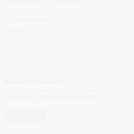
PVM mokėtojo kodas: LT100008196411
Tel.: +370 313 51 517, 59 159
El. p.
info@druskininkai.lt
Darbo laikas:
I–IV 08:00–17:00,
V 08:00–15:00
Pietų pertrauka 12:00–12:45
Naujienlaiškio prenumerata
Norite sužinoti naujienas pirmieji, apie jas paskelbus
mūsų svetainėje? Prenumeruokite naujienlaiškį.
PRENUMERUOTI