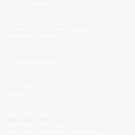
Savivaldybės biudžetinė įstaiga,
Vilniaus al. 18, LT-66119
Druskininkai
Duomenys kaupiami ir saugomi Juridinių asmenų registre
Įstaigos kodas: 188776264
PVM mokėtojo kodas: LT100008196411
Tel.: +370 313 51 517, 59 159
El. p.
info@druskininkai.lt
Darbo laikas:
I–IV 08:00–17:00,
V 08:00–15:00
Pietų pertrauka 12:00–12:45
Naujienlaiškio prenumerata
Norite sužinoti naujienas pirmieji, apie jas paskelbus
mūsų svetainėje? Prenumeruokite naujienlaiškį.