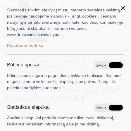
✖
A
Šriftas:
A
A
Siekdami užtikrinti efektyvų mūsų interneto svetainės veikimą,
jos veikloje naudojame slapukus - (angl. cookies). Tęsdami
Fonas:
Baltas
Juoda
naršymą interneto svetainėje, sutinkate, kad Jūsų kompiuteryje
EN
Ieškoti...
būtų įrašomi slapukai iš interneto svetainės
www.druskininkusavivaldybe.lt
Iliustracijos:
Rodyti
Slėpti
Taryba
Privatumo politika
*}
Meras
Titulinis
Veiklos sritys
Turto valdymas
Administracija
Būtini slapukai
Savivaldybės valdomos įmonės
Įjungta
Išjungta
AB „DRUSKININKŲ ŠILUMOS TINKLAI“ VALDYBA
Veiklos sritys
Būtini slapukai įgalina pagrindines tinklapio funkcijas. Svetainė
negali tinkamai veikti be šių slapukų, juos galima išjungti tik
Teisinė informacija
AB „DRUSKININKŲ ŠILUMOS
pakeitus naršyklės nuostatas.
Struktūra ir kontaktinė informacija
TINKLAI“ VALDYBA
Statistikos slapukai
Karjera
Įjungta
Išjungta
Valdyba išrinkta 4 metų laikotarpiui (2023 m. lapkričio 22 d. -
Analitiniai slapukai padeda mums tobulinti mūsų tinklalapį,
DUK
2027 m. lapkričio 22 d.)
renkant ir pateikiant informaciją apie jo naudojimą.
PASLAUGOS