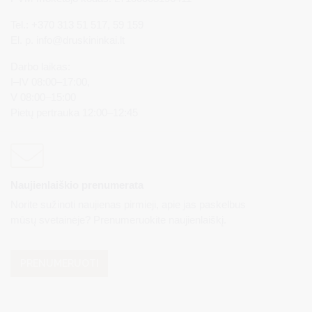
Tel.: +370 313 51 517, 59 159
El. p.
info@druskininkai.lt
Darbo laikas:
I–IV 08:00–17:00,
V 08:00–15:00
Pietų pertrauka 12:00–12:45
Naujienlaiškio prenumerata
Norite sužinoti naujienas pirmieji, apie jas paskelbus
mūsų svetainėje? Prenumeruokite naujienlaiškį.
PRENUMERUOTI