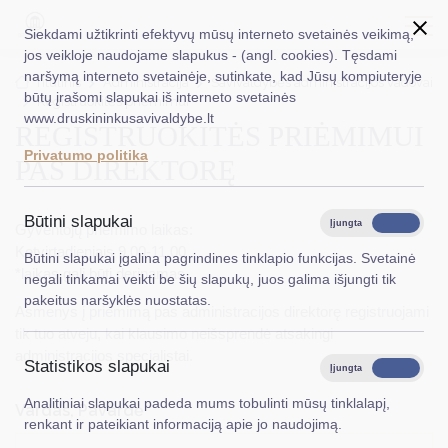
Siekdami užtikrinti efektyvų mūsų interneto svetainės veikimą,
jos veikloje naudojame slapukus - (angl. cookies). Tęsdami
naršymą interneto svetainėje, sutinkate, kad Jūsų kompiuteryje
EN
Ieškoti...
Titulinis
Administracija
Savivaldybės administracijos vadovai
būtų įrašomi slapukai iš interneto svetainės
Registruokitės priėmimui
www.druskininkusavivaldybe.lt
REGISTRUOKITĖS PRIĖMIMUI
Taryba
Privatumo politika
PAS DIREKTORĘ
Meras
Administracija
Būtini slapukai
Įjungta
Išjungta
Gyventojų priėmimo laikas:
Veiklos sritys
Ketvirtadieniais 9.00-11.00
Būtini slapukai įgalina pagrindines tinklapio funkcijas. Svetainė
*laikas gali būti derinamas
negali tinkamai veikti be šių slapukų, juos galima išjungti tik
Teisinė informacija
pakeitus naršyklės nuostatas.
Asmenys į priėmimą pas administracijos direktorę registruojami
Struktūra ir kontaktinė informacija
tik tuo atveju, kai klausimo neišsprendė atsakingi
administracijos specialistai.
Statistikos slapukai
Karjera
Įjungta
Išjungta
Analitiniai slapukai padeda mums tobulinti mūsų tinklalapį,
DUK
Vardas, Pavardė
*
renkant ir pateikiant informaciją apie jo naudojimą.
PASLAUGOS