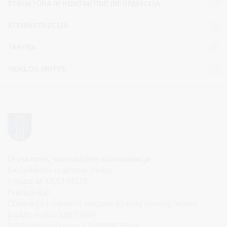
STRUKTŪRA IR KONTAKTINĖ INFORMACIJA
ADMINISTRACIJA
TARYBA
VEIKLOS SRITYS
Druskininkų savivaldybės administracija
Savivaldybės biudžetinė įstaiga,
Vilniaus al. 18, LT-66119
Druskininkai
Duomenys kaupiami ir saugomi Juridinių asmenų registre
Įstaigos kodas: 188776264
PVM mokėtojo kodas: LT100008196411