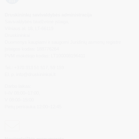
Druskininkų savivaldybės administracija
Savivaldybės biudžetinė įstaiga,
Vilniaus al. 18, LT-66119
Druskininkai
Duomenys kaupiami ir saugomi Juridinių asmenų registre
Įstaigos kodas: 188776264
PVM mokėtojo kodas: LT100008196411
Tel.: +370 313 51 517, 59 159
El. p.
info@druskininkai.lt
Darbo laikas:
I–IV 08:00–17:00,
V 08:00–15:00
Pietų pertrauka 12:00–12:45
Naujienlaiškio prenumerata