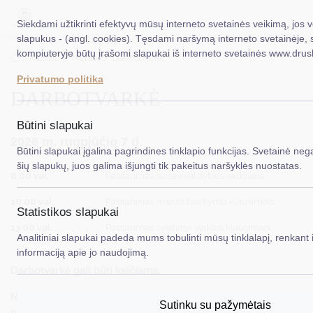
Siekdami užtikrinti efektyvų mūsų interneto svetainės veikimą, jos
slapukus - (angl. cookies). Tęsdami naršymą interneto svetainėje, 
kompiuteryje būtų įrašomi slapukai iš interneto svetainės www.drus
EN
Ieškoti.
Titulinis
Meras
Darbotvarkė
Privatumo politika
DARBOTVARKĖ
Taryba
Meras
Būtini slapukai
2026 m. rugpjūčio 7 d.
Administracija
Būtini slapukai įgalina pagrindines tinklapio funkcijas. Svetainė nega
šių slapukų, juos galima išjungti tik pakeitus naršyklės nuostatas.
Veiklos sritys
8:00 val.
Pasitarimas su savivaldybės vadovais
10:00 val.
Pasitarimas miesto tvarkymo klausimais
Teisinė informacija
Statistikos slapukai
13:00 val.
Pasitarimas švietimo veiklos klausimais
Struktūra ir kontaktinė informacija
Analitiniai slapukai padeda mums tobulinti mūsų tinklalapį, renkant i
informaciją apie jo naudojimą.
Karjera
Darbotvarkė gali būti keičiama.
DUK
Nenurodytomis valandomis
–
dokumentų peržiūra,
Sutinku su pažymėtais
PASLAUGOS
nukreipimas vykdytojams, įgyvendinamų projektų kontrolė.