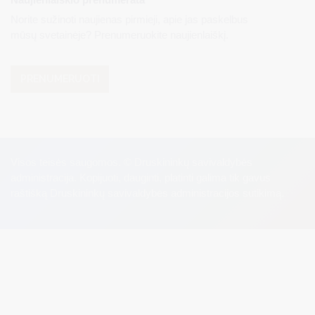
Norite sužinoti naujienas pirmieji, apie jas paskelbus
mūsų svetainėje? Prenumeruokite naujienlaiškį.
PRENUMERUOTI
Visos teisės saugomos. © Druskininkų savivaldybės
administracija. Kopijuoti, dauginti, platinti galima tik gavus
raštišką Druskininkų savivaldybės administracijos sutikimą.