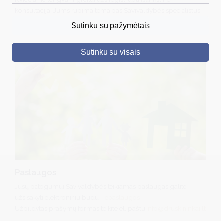
konsultacijai Jums rūpima tema pas Savivaldybės specialistus
DRUSKININKAI
patogiu laiku atvykstant į Savivaldybę arba esant poreikiui
Sutinku su pažymėtais
nuotoliniu būdu.
SKELBIMAI
Sutinku su visais
TURIZMAS
VERSLAS
PROJEKTAI
ŠVIETIMAS
REGISTRACIJA
RENGINIAI
Paslaugos
Jūsų patogumui Savivaldybės teikiamas paslaugas galite
užsisakyti elektroniniu būdu -
epaslaugos
Užpildytas prašymų formas teikite el. paštu
info@druskininkai.lt