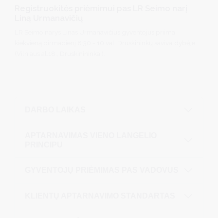
Registruokitės priėmimui pas LR Seimo narį
Liną Urmanavičių
LR Seimo narys Linas Urmanavičius gyventojus priima
kiekvieną pirmadienį 8:30 - 10 val. Druskininkų savivaldybėje
(Vilniaus al.18., Druskinininkai).
DARBO LAIKAS
APTARNAVIMAS VIENO LANGELIO
PRINCIPU
GYVENTOJŲ PRIĖMIMAS PAS VADOVUS
KLIENTŲ APTARNAVIMO STANDARTAS