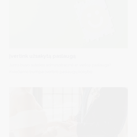
Įvertink užsakytą paslaugą
Jums buvo suteikta administracinė ar viešoji paslauga?
Kviečiame trumpai įvertinti paslaugų kokybę.