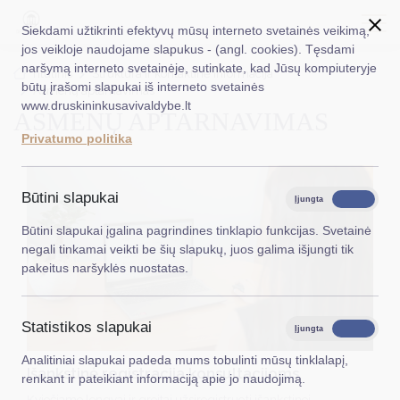
Siekdami užtikrinti efektyvų mūsų interneto svetainės veikimą,
jos veikloje naudojame slapukus - (angl. cookies). Tęsdami
naršymą interneto svetainėje, sutinkate, kad Jūsų kompiuteryje
EN
Ieškoti...
Titulinis
Struktūra ir kontaktinė informacija
būtų įrašomi slapukai iš interneto svetainės
Asmenų aptarnavimas
www.druskininkusavivaldybe.lt
ASMENŲ APTARNAVIMAS
Taryba
Privatumo politika
Meras
Administracija
Būtini slapukai
Įjungta
Išjungta
Veiklos sritys
Būtini slapukai įgalina pagrindines tinklapio funkcijas. Svetainė
negali tinkamai veikti be šių slapukų, juos galima išjungti tik
Teisinė informacija
pakeitus naršyklės nuostatas.
Struktūra ir kontaktinė informacija
Statistikos slapukai
Karjera
Įjungta
Išjungta
Analitiniai slapukai padeda mums tobulinti mūsų tinklalapį,
DUK
Išankstinė registracija konsultacijoms
renkant ir pateikiant informaciją apie jo naudojimą.
PASLAUGOS
Kviečiame lengvai ir greitai užsiregistruoti išankstinei