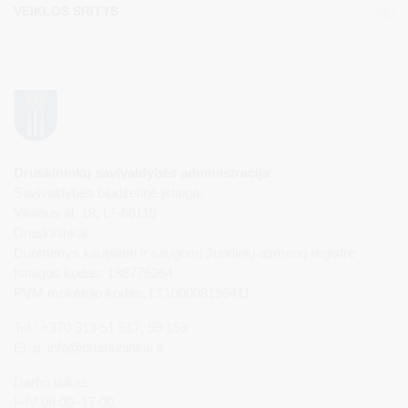
VEIKLOS SRITYS
Druskininkų savivaldybės administracija
Savivaldybės biudžetinė įstaiga,
Vilniaus al. 18, LT-66119
Druskininkai
Duomenys kaupiami ir saugomi Juridinių asmenų registre
Įstaigos kodas: 188776264
PVM mokėtojo kodas: LT100008196411
Tel.: +370 313 51 517, 59 159
El. p.
info@druskininkai.lt
Darbo laikas:
I–IV 08:00–17:00,