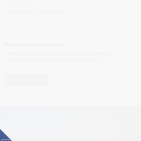
V 08:00–15:00
Pietų pertrauka 12:00–12:45
Naujienlaiškio prenumerata
Norite sužinoti naujienas pirmieji, apie jas paskelbus
mūsų svetainėje? Prenumeruokite naujienlaiškį.
PRENUMERUOTI
Visos teisės saugomos. © Druskininkų savivaldybės
administracija. Kopijuoti, dauginti, platinti galima tik gavus
raštišką Druskininkų savivaldybės administracijos sutikimą.