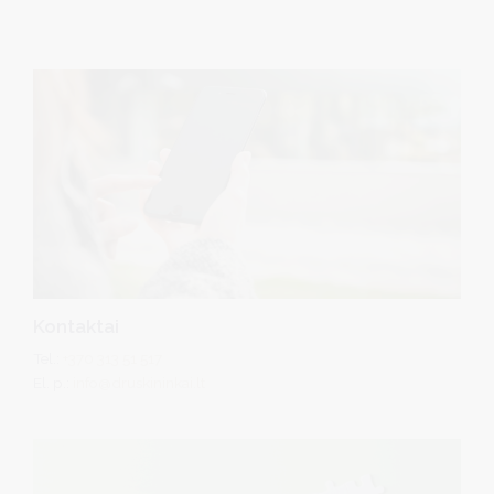
Kontaktai
Tel.:
+370 313 51 517
El. p.:
info@druskininkai.lt