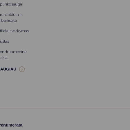
plinkosauga
rchitektūra ir
rbanistika
tliekų tvarkymas
ūstas
endruomeninė
eikla
prenumerata