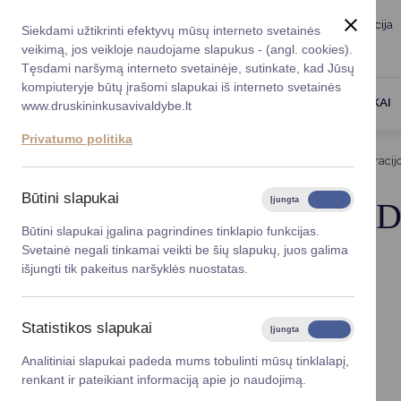
Taryba
Meras
Administracija
Siekdami užtikrinti efektyvų mūsų interneto svetainės
Karjera
DUK
veikimą, jos veikloje naudojame slapukus - (angl. cookies).
Registruokitės priėmi
Administracin
Tęsdami naršymą interneto svetainėje, sutinkate, kad Jūsų
kompiuteryje būtų įrašomi slapukai iš interneto svetainės
Darbotvarkė
Savivaldybės 
PASLAUGOS
DRUSKININKAI
www.druskininkusavivaldybe.lt
vadovai
Kontaktai
Privatumo politika
Planavimo do
Titulinis
Administracija
Savivaldybės administracij
Vicemerai
Korupcijos pre
Būtini slapukai
Įjungta
Išjungta
SAVIVALDYBĖS AD
Mero patarėja
Viešieji pirkim
Būtini slapukai įgalina pagrindines tinklapio funkcijas.
Svetainė negali tinkamai veikti be šių slapukų, juos galima
Lygios galim
išjungti tik pakeitus naršyklės nuostatas.
Savivaldybės
projektai
Statistikos slapukai
Įjungta
Išjungta
Finansų valdym
Analitiniai slapukai padeda mums tobulinti mūsų tinklalapį,
renkant ir pateikiant informaciją apie jo naudojimą.
Organizacinė 