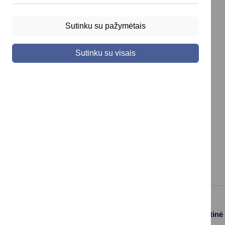
Sutinku su pažymėtais
Sutinku su visais
Paslaugos
Struktūra ir kontaktinė
informacija