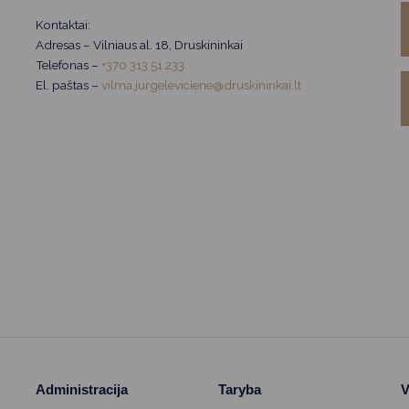
Vartotojų teisių apsauga
Kontaktai:
Pranešėjų apsauga
Adresas – Vilniaus al. 18, Druskininkai
Telefonas –
+370 313 51 233
Asmens duomenų apsauga
El. paštas –
vilma.jurgeleviciene@druskininkai.lt
Administracija
Taryba
V