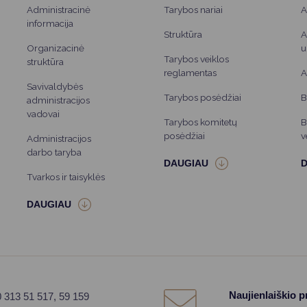
Administracinė
Tarybos nariai
A
informacija
Struktūra
A
Organizacinė
u
Tarybos veiklos
struktūra
reglamentas
A
Savivaldybės
Tarybos posėdžiai
B
administracijos
vadovai
Tarybos komitetų
B
posėdžiai
v
Administracijos
darbo taryba
Tvarkos ir taisyklės
Naujienlaiškio 
0 313 51 517, 59 159