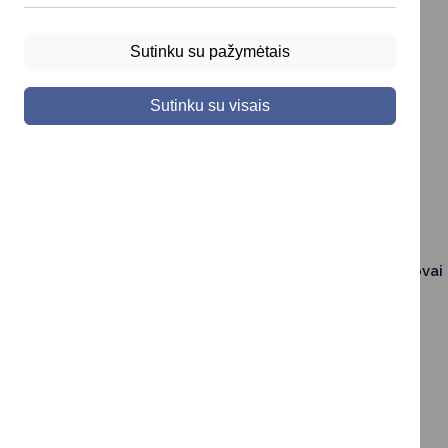
Švietimas
Registracija
Sutinku su pažymėtais
Renginiai
Taryba
Meras
Sutinku su visais
1.
Registruokitės priėmimui
2.
Darbotvarkė
3.
Kontaktai
4.
Vicemerai
5.
Mero patarėja
Administracija
1.
Administracinė informacija
2.
Savivaldybės administracijos vadovai
3.
Planavimo dokumentai
4.
Korupcijos prevencija
5.
Viešieji pirkimai
6.
Lygios galimybės
7.
Savivaldybės remiami projektai
8.
Finansų valdymas ir apskaita
9.
Organizacinė struktūra
Veiklos sritys