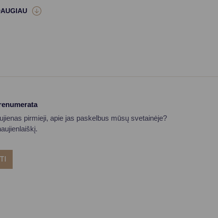
prenumerata
aujienas pirmieji, apie jas paskelbus mūsų svetainėje?
ujienlaiškį.
TI