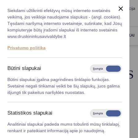
Taryba
Meras
Administracija
Siekdami užtikrinti efektyvų mūsų interneto svetainės
Karjera
DUK
veikimą, jos veikloje naudojame slapukus - (angl. cookies).
Registruokitės priėmi
Administracin
Tęsdami naršymą interneto svetainėje, sutinkate, kad Jūsų
kompiuteryje būtų įrašomi slapukai iš interneto svetainės
Darbotvarkė
Savivaldybės 
PASLAUGOS
DRUSKININKAI
www.druskininkusavivaldybe.lt
vadovai
Kontaktai
Privatumo politika
Planavimo do
Titulinis
Svetainės medis
Vicemerai
Korupcijos pre
Būtini slapukai
Įjungta
Išjungta
SVETAINĖS MEDIS
Mero patarėja
Viešieji pirkim
Būtini slapukai įgalina pagrindines tinklapio funkcijas.
Svetainė negali tinkamai veikti be šių slapukų, juos galima
Lygios galim
išjungti tik pakeitus naršyklės nuostatas.
Titulinis
Savivaldybės
Paslaugos
projektai
Druskininkai
Statistikos slapukai
Įjungta
Išjungta
Skelbimai
Finansų valdym
Turizmas
Analitiniai slapukai padeda mums tobulinti mūsų tinklalapį,
Verslas
renkant ir pateikiant informaciją apie jo naudojimą.
Organizacinė 
PROJEKTAI