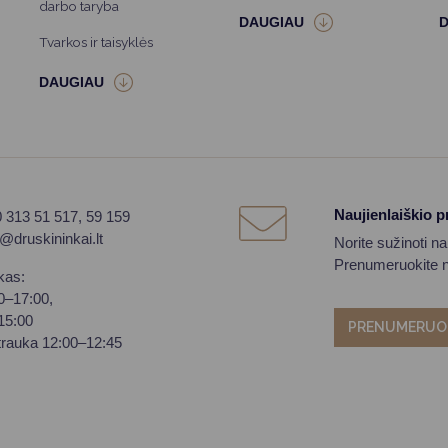
darbo taryba
Tvarkos ir taisyklės
Naujienlaiškio 
0 313 51 517, 59 159
o@druskininkai.lt
Norite sužinoti n
Prenumeruokite na
kas:
00–17:00,
–15:00
PRENUMERUO
trauka 12:00–12:45