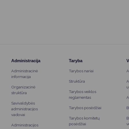
Administracija
Taryba
V
Administracinė
Tarybos nariai
A
informacija
Struktūra
A
Organizacinė
u
Tarybos veiklos
struktūra
reglamentas
A
Savivaldybės
Tarybos posėdžiai
B
administracijos
vadovai
Tarybos komitetų
B
posėdžiai
v
Administracijos