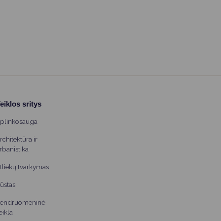
eiklos sritys
plinkosauga
rchitektūra ir
rbanistika
tliekų tvarkymas
ūstas
endruomeninė
eikla