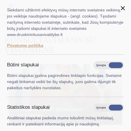
Siekdami užtikrinti efektyvų mūsų interneto svetainės veikimą,
jos veikloje naudojame slapukus - (angl. cookies). Tęsdami
naršymą interneto svetainėje, sutinkate, kad Jūsų kompiuteryje
EN
Ieškoti...
Titulinis
Struktūra ir kontaktinė informacija
būtų įrašomi slapukai iš interneto svetainės
Konsultavimasis su visuomene
www.druskininkusavivaldybe.lt
KONSULTAVIMASIS SU
Taryba
Privatumo politika
VISUOMENE
Meras
Administracija
Būtini slapukai
Įjungta
Išjungta
Veiklos sritys
Būtini slapukai įgalina pagrindines tinklapio funkcijas. Svetainė
negali tinkamai veikti be šių slapukų, juos galima išjungti tik
Teisinė informacija
pakeitus naršyklės nuostatas.
Struktūra ir kontaktinė informacija
Statistikos slapukai
Karjera
Konsultacijų su gyventojais
Įjungta
Išjungta
rezultatai
Analitiniai slapukai padeda mums tobulinti mūsų tinklalapį,
DUK
renkant ir pateikiant informaciją apie jo naudojimą.
PASLAUGOS