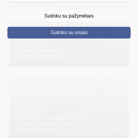
DRUSKININKAI
Sutinku su pažymėtais
SKELBIMAI
Sutinku su visais
TURIZMAS
VERSLAS
Erdvė visuomenės ir
valdžios dialogui
PROJEKTAI
ŠVIETIMAS
REGISTRACIJA
RENGINIAI
Visuomenės informavimas
apie numatomą statinių
projektavimą