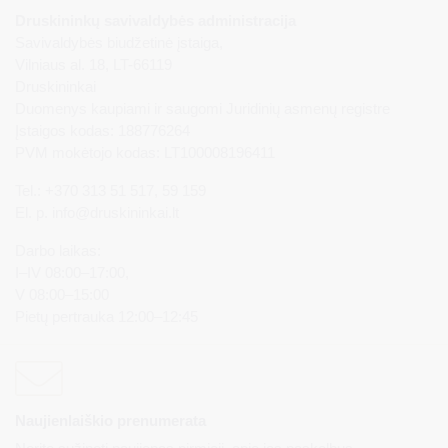
Druskininkų savivaldybės administracija
Savivaldybės biudžetinė įstaiga,
Vilniaus al. 18, LT-66119
Druskininkai
Duomenys kaupiami ir saugomi Juridinių asmenų registre
Įstaigos kodas: 188776264
PVM mokėtojo kodas: LT100008196411
Tel.: +370 313 51 517, 59 159
El. p.
info@druskininkai.lt
Darbo laikas:
I–IV 08:00–17:00,
V 08:00–15:00
Pietų pertrauka 12:00–12:45
Naujienlaiškio prenumerata