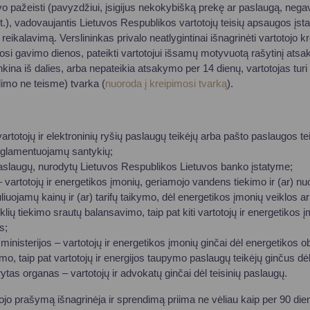
buvo pažeisti (pavyzdžiui, įsigijus nekokybišką prekę ar paslaugą, nega
.), vadovaujantis Lietuvos Respublikos vartotojų teisių apsaugos įstat
 reikalavimą. Verslininkas privalo neatlygintinai išnagrinėti vartotojo k
imosi gavimo dienos, pateikti vartotojui išsamų motyvuotą rašytinį at
nkina iš dalies, arba nepateikia atsakymo per 14 dienų, vartotojas turi 
dimo ne teisme) tvarka (
nuoroda į kreipimosi tvarką
).
rtotojų ir elektroninių ryšių paslaugų teikėjų arba pašto paslaugos te
reglamentuojamų santykių;
 paslaugų, nurodytų Lietuvos Respublikos Lietuvos banko įstatyme;
 – vartotojų ir energetikos įmonių, geriamojo vandens tiekimo ir (ar)
iuojamų kainų ir (ar) tarifų taikymo, dėl energetikos įmonių veiklos ar
eklių tiekimo srautų balansavimo, taip pat kiti vartotojų ir energetikos į
s;
ministerijos – vartotojų ir energetikos įmonių ginčai dėl energetikos o
mo, taip pat vartotojų ir energijos taupymo paslaugų teikėjų ginčus d
tas organas – vartotojų ir advokatų ginčai dėl teisinių paslaugų.
jo prašymą išnagrinėja ir sprendimą priima ne vėliau kaip per 90 dien