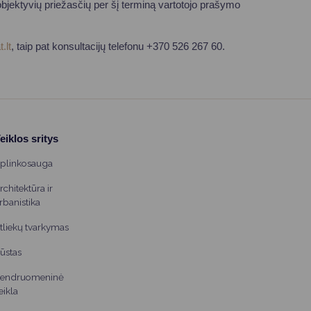
objektyvių priežasčių per šį terminą vartotojo prašymo
.lt
, taip pat konsultacijų telefonu +370 526 267 60.
eiklos sritys
plinkosauga
rchitektūra ir
rbanistika
tliekų tvarkymas
ūstas
endruomeninė
eikla