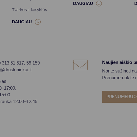
Tvarkos ir taisyklės
Naujienlaiškio 
0 313 51 517, 59 159
o@druskininkai.lt
Norite sužinoti n
Prenumeruokite na
kas:
00–17:00,
–15:00
PRENUMERUO
trauka 12:00–12:45