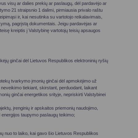
vus visų ar dalies prekių ar paslaugų, dėl pardavėjo ar
ymo 21 straipsnio 1 dalimi, pirmiausia privalo raštu
reipimąsi ir, kai nesutinka su vartotojo reikalavimais,
sakymą, pagrįstą dokumentais. Jeigu pardavėjas ar
teisę kreiptis į Valstybinę vartotojų teisių apsaugos
ikėjų ginčai dėl Lietuvos Respublikos elektroninių ryšių
 nuotekų tvarkymo įmonių ginčai dėl apmokėjimo už
 neveikimo tiekiant, skirstant, perduodant, laikant
monių ginčai energetikos srityje, nepriskirti Valstybinei
bjektų, įrenginių ir apskaitos priemonių naudojimo,
ėl energijos taupymo paslaugų teikimo;
ų nuo to laiko, kai gavo šio Lietuvos Respublikos