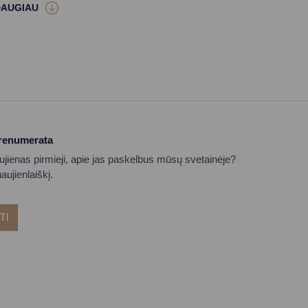
prenumerata
aujienas pirmieji, apie jas paskelbus mūsų svetainėje?
ujienlaiškį.
TI