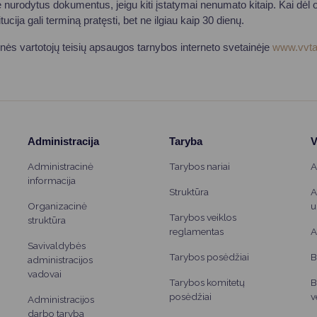
e nurodytus dokumentus, jeigu kiti įstatymai nenumato kitaip. Kai dėl 
tucija gali terminą pratęsti, bet ne ilgiau kaip 30 dienų.
inės vartotojų teisių apsaugos tarnybos interneto svetainėje
www.vvtat
Administracija
Taryba
V
Administracinė
Tarybos nariai
A
informacija
Struktūra
A
Organizacinė
u
Tarybos veiklos
struktūra
reglamentas
A
Savivaldybės
Tarybos posėdžiai
B
administracijos
vadovai
Tarybos komitetų
B
posėdžiai
v
Administracijos
darbo taryba