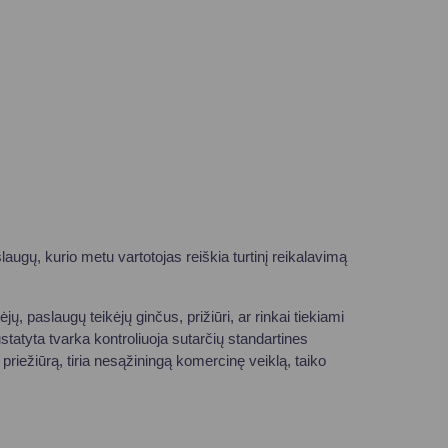
laugų, kurio metu vartotojas reiškia turtinį reikalavimą
ų, paslaugų teikėjų ginčus, prižiūri, ar rinkai tiekiami
tatyta tvarka kontroliuoja sutarčių standartines
priežiūrą, tiria nesąžiningą komercinę veiklą, taiko