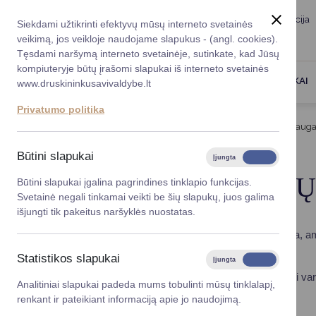
Taryba
Meras
Administracija
Siekdami užtikrinti efektyvų mūsų interneto svetainės
Karjera
DUK
veikimą, jos veikloje naudojame slapukus - (angl. cookies).
Registruokitės priėmi
Administracin
Tęsdami naršymą interneto svetainėje, sutinkate, kad Jūsų
kompiuteryje būtų įrašomi slapukai iš interneto svetainės
Darbotvarkė
Savivaldybės 
PASLAUGOS
DRUSKININKAI
www.druskininkusavivaldybe.lt
vadovai
Kontaktai
Privatumo politika
Planavimo do
Titulinis
Teisinė informacija
Vartotojų teisių apsaug
Vicemerai
Korupcijos pre
Būtini slapukai
Įjungta
Išjungta
Mero patarėja
Viešieji pirkim
VARTOTOJŲ TEISI
Būtini slapukai įgalina pagrindines tinklapio funkcijas.
Svetainė negali tinkamai veikti be šių slapukų, juos galima
Lygios galim
išjungti tik pakeitus naršyklės nuostatas.
Savivaldybės
Vartotojas
– fizinis asmuo, su savo verslu, prekyba, amat
projektai
bei paslaugas).
Statistikos slapukai
Įjungta
Išjungta
Finansų valdym
Vartojimo sutartimi verslininkas įsipareigoja perduoti va
Analitiniai slapukai padeda mums tobulinti mūsų tinklalapį,
sumokėti jų kainą.
renkant ir pateikiant informaciją apie jo naudojimą.
Organizacinė 