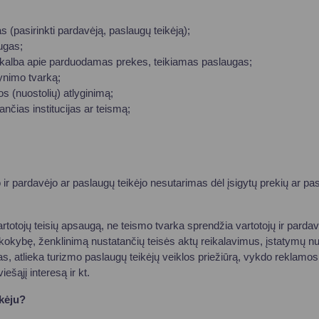
Vartotojų teisių apsauga
Pranešėjų apsauga
s (pasirinkti pardavėją, paslaugų teikėją);
ugas;
Asmens duomenų apsauga
ne kalba apie parduodamas prekes, teikiamas paslaugas;
gynimo tvarką;
los (nuostolių) atlyginimą;
ančias institucijas ar teismą;
o ir pardavėjo ar paslaugų teikėjo nesutarimas dėl įsigytų prekių ar pas
rtotojų teisių apsaugą, ne teismo tvarka sprendžia vartotojų ir pardavėj
kokybę, ženklinimą nustatančių teisės aktų reikalavimus, įstatymų nus
as, atlieka turizmo paslaugų teikėjų veiklos priežiūrą, vykdo reklamos 
ešąjį interesą ir kt.
ikėju?