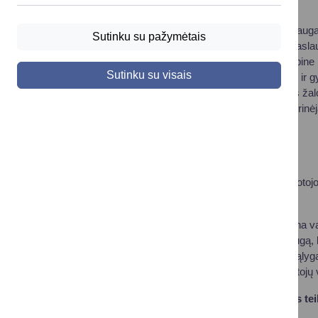
Vartotojas turi teisę:
savo nuožiūra įsigyti ir naudoti prekes bei paslauga
Sutinku su pažymėtais
įsigyti saugias, tinkamos kokybės prekes ar pasla
gauti teisingą ir visapusišką informaciją valstybi
Sutinku su visais
gauti informaciją apie savo teisių įgyvendinimo ir 
į pažeistų teisių gynimą ir į turtinės ir neturtinės ža
kreiptis dėl pažeistų teisių gynimo į ginčus nagrinėj
jungtis į vartotojų asociacijas;
į švietimą vartojimo srityje;
į ekonominių interesų apsaugą ir kt.
Vartojimo ginčas
– iš vartojimo sutarties kilęs vartotoj
pardavėjui ar paslaugos teikėjui.
Valstybinė vartotojų teisių apsaugos tarnyba užtikrina va
ne maisto produktai atitinka ne maisto produktų saugą, 
sąlygas ir ginčija nesąžiningas vartojimo sutarčių sąlyg
įstatymų nustatytas poveikio priemones, gina vartotojų vi
Kur kreiptis dėl ginčo su pardavėju ar paslaugos te