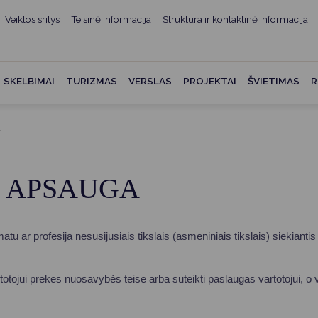
Veiklos sritys
Teisinė informacija
Struktūra ir kontaktinė informacija
mui
ė informacija
Teisės aktai
Struktūra ir kontaktinė
informacija
administracijos
Norminiai teisės aktai
SKELBIMAI
TURIZMAS
VERSLAS
PROJEKTAI
ŠVIETIMAS
R
Asmenų aptarnavimas
Teisės aktų projektai
kumentai
Konsultavimasis su
a
Mero potvarkiai
visuomene
vencija
Tyrimai ir analizės
Savivaldybės įstaigos
ai
Ų APSAUGA
Valstybės garantuojama
Darbo grupės ir komisijos
ybės
teisinė pagalba
Seniūnijos
 remiami
Teisės aktų pažeidimai
u ar profesija nesusijusiais tikslais (asmeniniais tikslais) siekiantis 
Nuorodos
Galiojančio teisinio
as ir apskaita
reguliavimo poveikio ex post
rtotojui prekes nuosavybės teise arba suteikti paslaugas vartotojui, o v
vertinimas
struktūra