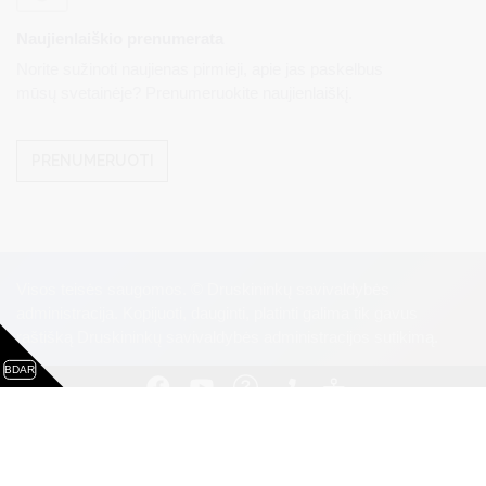
Naujienlaiškio prenumerata
Norite sužinoti naujienas pirmieji, apie jas paskelbus
mūsų svetainėje? Prenumeruokite naujienlaiškį.
PRENUMERUOTI
Visos teisės saugomos. © Druskininkų savivaldybės
administracija. Kopijuoti, dauginti, platinti galima tik gavus
raštišką Druskininkų savivaldybės administracijos sutikimą.
BDAR