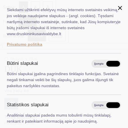
✖
A
Šriftas:
A
A
Siekdami užtikrinti efektyvų mūsų interneto svetainės veikimą,
jos veikloje naudojame slapukus - (angl. cookies). Tęsdami
Fonas:
Baltas
Juoda
naršymą interneto svetainėje, sutinkate, kad Jūsų kompiuteryje
EN
Ieškoti...
būtų įrašomi slapukai iš interneto svetainės
www.druskininkusavivaldybe.lt
Iliustracijos:
Rodyti
Slėpti
Taryba
Privatumo politika
*}
Meras
Titulinis
DUK
Administracija
Būtini slapukai
Įjungta
Išjungta
DUK
Veiklos sritys
Būtini slapukai įgalina pagrindines tinklapio funkcijas. Svetainė
negali tinkamai veikti be šių slapukų, juos galima išjungti tik
Teisinė informacija
pakeitus naršyklės nuostatas.
Viso įrašų: 60
Struktūra ir kontaktinė informacija
Statistikos slapukai
Karjera
Įjungta
Išjungta
Analitiniai slapukai padeda mums tobulinti mūsų tinklalapį,
DUK
Turite klausimų?
renkant ir pateikiant informaciją apie jo naudojimą.
Parašykite mums
PASLAUGOS