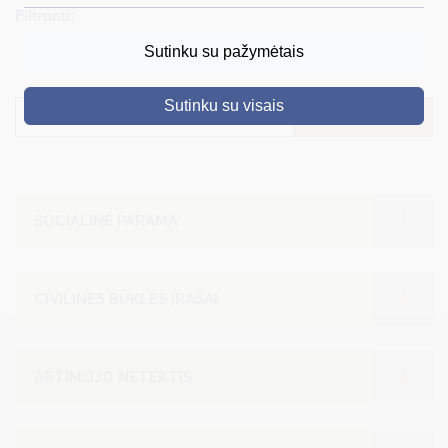
Filtruoti:
DRUSKININKAI
Sutinku su pažymėtais
Visos kategorijos
SKELBIMAI
Sutinku su visais
TURIZMAS
IEŠKOTI
VERSLAS
PROJEKTAI
SOCIALINĖ PARAMA
ŠVIETIMAS
REGISTRACIJA
CIVILINĖS BŪKLĖS ĮRAŠAI
RENGINIAI
ARTIMOJO NETEKTIS