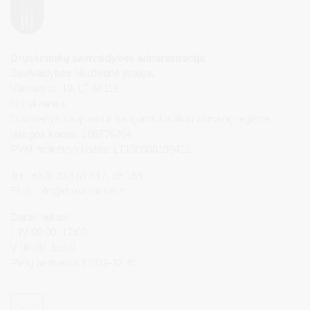
Druskininkų savivaldybės administracija
Savivaldybės biudžetinė įstaiga,
Vilniaus al. 18, LT-66119
Druskininkai
Duomenys kaupiami ir saugomi Juridinių asmenų registre
Įstaigos kodas: 188776264
PVM mokėtojo kodas: LT100008196411
Tel.: +370 313 51 517, 59 159
El. p.
info@druskininkai.lt
Darbo laikas:
I–IV 08:00–17:00,
V 08:00–15:00
Pietų pertrauka 12:00–12:45