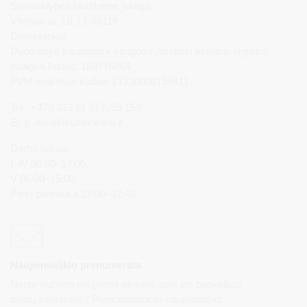
Savivaldybės biudžetinė įstaiga,
Vilniaus al. 18, LT-66119
Druskininkai
Duomenys kaupiami ir saugomi Juridinių asmenų registre
Įstaigos kodas: 188776264
PVM mokėtojo kodas: LT100008196411
Tel.: +370 313 51 517, 59 159
El. p.
info@druskininkai.lt
Darbo laikas:
I–IV 08:00–17:00,
V 08:00–15:00
Pietų pertrauka 12:00–12:45
Naujienlaiškio prenumerata
Norite sužinoti naujienas pirmieji, apie jas paskelbus
mūsų svetainėje? Prenumeruokite naujienlaiškį.