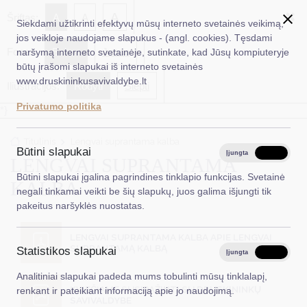
✖
A
Šriftas:
A
A
Siekdami užtikrinti efektyvų mūsų interneto svetainės veikimą,
jos veikloje naudojame slapukus - (angl. cookies). Tęsdami
Fonas:
Baltas
Juoda
naršymą interneto svetainėje, sutinkate, kad Jūsų kompiuteryje
EN
Ieškoti...
būtų įrašomi slapukai iš interneto svetainės
www.druskininkusavivaldybe.lt
Iliustracijos:
Rodyti
Slėpti
Taryba
Privatumo politika
*}
Meras
Titulinis
Lengvai suprantama kalba
Administracija
Būtini slapukai
Įjungta
Išjungta
LENGVAI SUPRANTAMA
Veiklos sritys
Būtini slapukai įgalina pagrindines tinklapio funkcijas. Svetainė
KALBA
negali tinkamai veikti be šių slapukų, juos galima išjungti tik
Teisinė informacija
pakeitus naršyklės nuostatas.
Struktūra ir kontaktinė informacija
LENGVAI SUPRANTAMA KALBA APIE LENGVAI
SUPRANTAMĄ KALBĄ
Statistikos slapukai
Karjera
Įjungta
Išjungta
Analitiniai slapukai padeda mums tobulinti mūsų tinklalapį,
DUK
KVIEČIAME SUSIPAŽINTI SU DRUSKININKŲ
renkant ir pateikiant informaciją apie jo naudojimą.
SAVIVALDYBE
PASLAUGOS