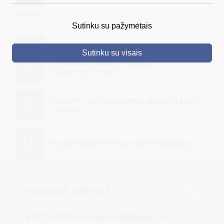
DRUSKININKAI
INFORMACIJA APIE DRUSKININKŲ
Sutinku su pažymėtais
SAVIVALDYBĖS INTERNETO PUSLAPĮ
SKELBIMAI
Sutinku su visais
TURIZMAS
ASMENŲ SU NEGALIA REIKALŲ
KOORDINATORIUS
VERSLAS
PROJEKTAI
KĄ DARYTI JEI JUMS SUNKU GRĄŽINTI SAVO
SKOLAS
ŠVIETIMAS
REGISTRACIJA
DRUSKININKŲ SAVIVALDYBĖS PASLAUGOS
RENGINIAI
SOCIALINĖ KORTELĖ
BŪSTO PRITAIKYMAS ASMENIMS SU