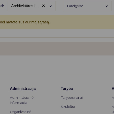
Vartotojų teisių apsauga
×
ti:
Architektūros ir urbanistikos skyrius
Pareigybė
Pranešėjų apsauga
Asmens duomenų apsauga
odėl matote susiaurintą sąrašą.
Administracija
Taryba
V
Administracinė
Tarybos nariai
A
informacija
Struktūra
A
Organizacinė
u