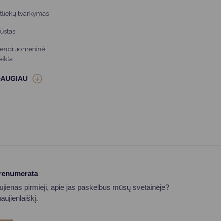
tliekų tvarkymas
ūstas
endruomeninė
eikla
prenumerata
aujienas pirmieji, apie jas paskelbus mūsų svetainėje?
ujienlaiškį.