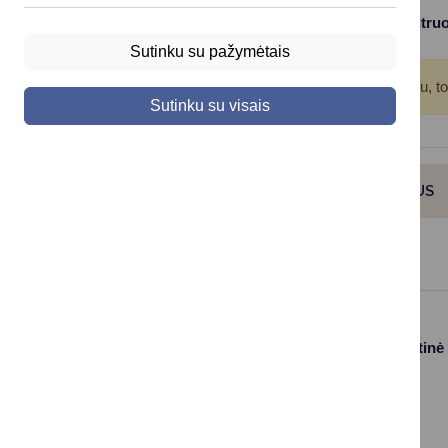
Filtruo
Viso įrašų: 11
Sutinku su pažymėtais
Atkreipkite dėmesį!
Jūs pasinaudojote įrašų filtru, t
Sutinku su visais
ARCHITEKTŪROS IR URBANISTIKOS SKYRIUS
Paslaugos
Struktūra ir kontaktinė
informacija
Gyvenamosios
Asmenų
vietos deklaravimas
aptarnavimas
Civilinės būklės