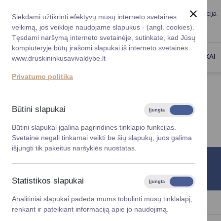
Taryba
Meras
Administracija
Siekdami užtikrinti efektyvų mūsų interneto svetainės
Karjera
DUK
veikimą, jos veikloje naudojame slapukus - (angl. cookies).
Registruokitės priėmi
Administracin
Tęsdami naršymą interneto svetainėje, sutinkate, kad Jūsų
kompiuteryje būtų įrašomi slapukai iš interneto svetainės
Darbotvarkė
Savivaldybės 
PASLAUGOS
DRUSKININKAI
www.druskininkusavivaldybe.lt
vadovai
Kontaktai
Privatumo politika
Planavimo do
Titulinis
Kontaktai
Vicemerai
Korupcijos pre
Būtini slapukai
Įjungta
Išjungta
KONTAKTAI
Mero patarėja
Viešieji pirkim
Būtini slapukai įgalina pagrindines tinklapio funkcijas.
Svetainė negali tinkamai veikti be šių slapukų, juos galima
Lygios galim
išjungti tik pakeitus naršyklės nuostatas.
Savivaldybės
Informacinis telefonas
projektai
+370 313 51 517
Statistikos slapukai
Įjungta
Išjungta
Finansų valdym
Analitiniai slapukai padeda mums tobulinti mūsų tinklalapį,
renkant ir pateikiant informaciją apie jo naudojimą.
Organizacinė 