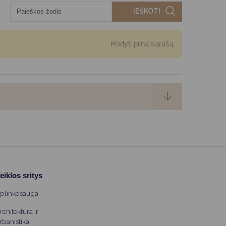
IEŠKOTI
Rodyti pilną sąrašą
eiklos sritys
plinkosauga
rchitektūra ir
rbanistika