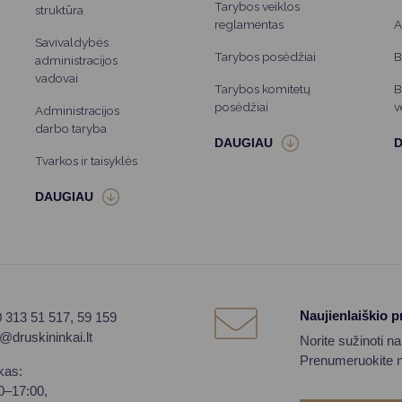
Tarybos veiklos
struktūra
reglamentas
A
Savivaldybės
Tarybos posėdžiai
B
administracijos
vadovai
Tarybos komitetų
B
posėdžiai
v
Administracijos
darbo taryba
Tvarkos ir taisyklės
Naujienlaiškio 
0 313 51 517, 59 159
o@druskininkai.lt
Norite sužinoti n
Prenumeruokite na
kas:
00–17:00,