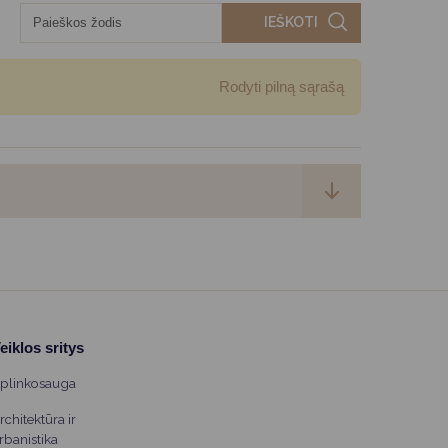
IEŠKOTI
Rodyti pilną sąrašą
eiklos sritys
plinkosauga
rchitektūra ir
rbanistika