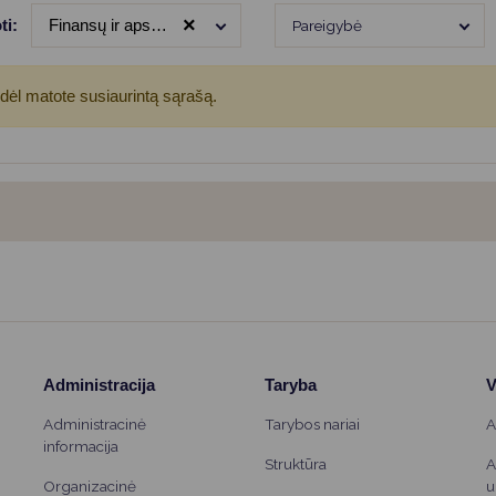
Vartotojų teisių apsauga
×
ti:
Finansų ir apskaitos skyrius
Pareigybė
Pranešėjų apsauga
Asmens duomenų apsauga
odėl matote susiaurintą sąrašą.
Administracija
Taryba
V
Administracinė
Tarybos nariai
A
informacija
Struktūra
A
Organizacinė
u