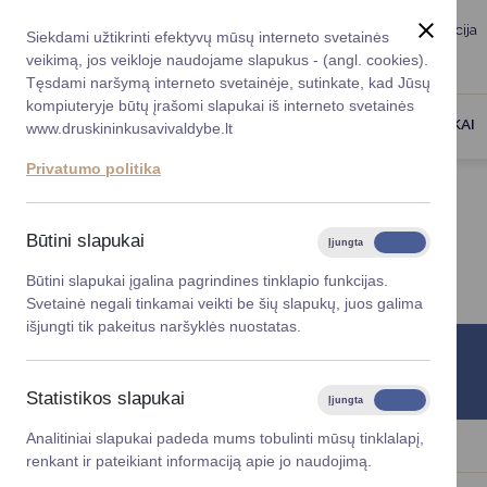
Taryba
Meras
Administracija
Siekdami užtikrinti efektyvų mūsų interneto svetainės
Karjera
DUK
veikimą, jos veikloje naudojame slapukus - (angl. cookies).
Registruokitės priėmi
Administracin
Tęsdami naršymą interneto svetainėje, sutinkate, kad Jūsų
kompiuteryje būtų įrašomi slapukai iš interneto svetainės
Darbotvarkė
Savivaldybės 
PASLAUGOS
DRUSKININKAI
www.druskininkusavivaldybe.lt
vadovai
Kontaktai
Privatumo politika
Planavimo do
Titulinis
Kontaktai
Vicemerai
Korupcijos pre
Būtini slapukai
Įjungta
Išjungta
KONTAKTAI
Mero patarėja
Viešieji pirkim
Būtini slapukai įgalina pagrindines tinklapio funkcijas.
Svetainė negali tinkamai veikti be šių slapukų, juos galima
Lygios galim
išjungti tik pakeitus naršyklės nuostatas.
Savivaldybės
Informacinis telefonas
projektai
+370 313 51 517
Statistikos slapukai
Įjungta
Išjungta
Finansų valdym
Analitiniai slapukai padeda mums tobulinti mūsų tinklalapį,
renkant ir pateikiant informaciją apie jo naudojimą.
Organizacinė 