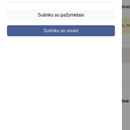
Filtruo
Viso įrašų: 11
Sutinku su pažymėtais
Atkreipkite dėmesį!
Jūs pasinaudojote įrašų filtru, t
Sutinku su visais
FINANSŲ IR APSKAITOS SKYRIUS
Paslaugos
Struktūra ir kontaktinė
informacija
Gyvenamosios
Asmenų
vietos deklaravimas
aptarnavimas
Civilinės būklės