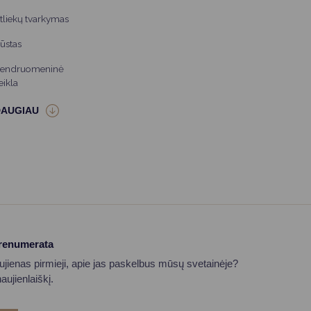
tliekų tvarkymas
ūstas
endruomeninė
eikla
prenumerata
aujienas pirmieji, apie jas paskelbus mūsų svetainėje?
ujienlaiškį.