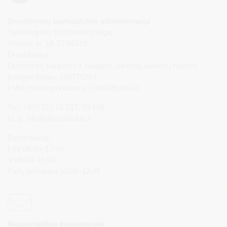
Druskininkų savivaldybės administracija
Savivaldybės biudžetinė įstaiga,
Vilniaus al. 18, LT-66119
Druskininkai
Duomenys kaupiami ir saugomi Juridinių asmenų registre
Įstaigos kodas: 188776264
PVM mokėtojo kodas: LT100008196411
Tel.: +370 313 51 517, 59 159
El. p.
info@druskininkai.lt
Darbo laikas:
I–IV 08:00–17:00,
V 08:00–15:00
Pietų pertrauka 12:00–12:45
Naujienlaiškio prenumerata