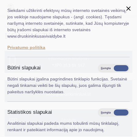
Siekdami užtikrinti efektyvų mūsų interneto svetainės veikimą,
jos veikloje naudojame slapukus - (angl. cookies). Tęsdami
naršymą interneto svetainėje, sutinkate, kad Jūsų kompiuteryje
EN
Ieškoti...
Titulinis
Kontaktai
būtų įrašomi slapukai iš interneto svetainės
KONTAKTAI
www.druskininkusavivaldybe.lt
Taryba
Privatumo politika
Meras
Informacinis telefonas
+370 313 51 517
Administracija
Būtini slapukai
Įjungta
Išjungta
Veiklos sritys
Būtini slapukai įgalina pagrindines tinklapio funkcijas. Svetainė
negali tinkamai veikti be šių slapukų, juos galima išjungti tik
Parašykite mums
Teisinė informacija
pakeitus naršyklės nuostatas.
info@druskininkai.lt
Struktūra ir kontaktinė informacija
Statistikos slapukai
Karjera
Įjungta
Išjungta
Atvykite
Analitiniai slapukai padeda mums tobulinti mūsų tinklalapį,
DUK
Vilniaus al. 18, 66119 Druskininkai
renkant ir pateikiant informaciją apie jo naudojimą.
PASLAUGOS