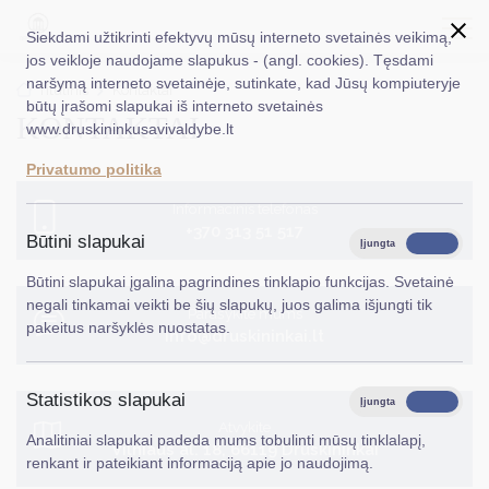
Siekdami užtikrinti efektyvų mūsų interneto svetainės veikimą,
jos veikloje naudojame slapukus - (angl. cookies). Tęsdami
naršymą interneto svetainėje, sutinkate, kad Jūsų kompiuteryje
EN
Ieškoti...
Titulinis
Kontaktai
būtų įrašomi slapukai iš interneto svetainės
KONTAKTAI
www.druskininkusavivaldybe.lt
Taryba
Privatumo politika
Meras
Informacinis telefonas
+370 313 51 517
Administracija
Būtini slapukai
Įjungta
Išjungta
Veiklos sritys
Būtini slapukai įgalina pagrindines tinklapio funkcijas. Svetainė
negali tinkamai veikti be šių slapukų, juos galima išjungti tik
Parašykite mums
Teisinė informacija
pakeitus naršyklės nuostatas.
info@druskininkai.lt
Struktūra ir kontaktinė informacija
Statistikos slapukai
Karjera
Įjungta
Išjungta
Atvykite
Analitiniai slapukai padeda mums tobulinti mūsų tinklalapį,
DUK
Vilniaus al. 18, 66119 Druskininkai
renkant ir pateikiant informaciją apie jo naudojimą.
PASLAUGOS