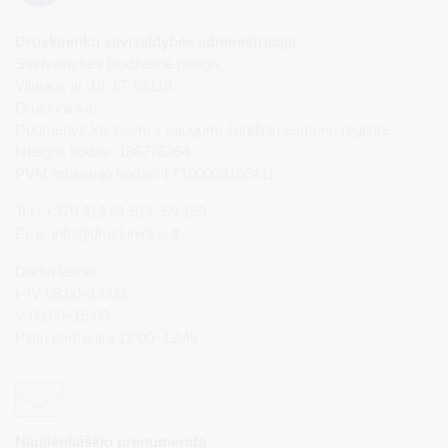
Druskininkų savivaldybės administracija
Savivaldybės biudžetinė įstaiga,
Vilniaus al. 18, LT-66119
Druskininkai
Duomenys kaupiami ir saugomi Juridinių asmenų registre
Įstaigos kodas: 188776264
PVM mokėtojo kodas: LT100008196411
Tel.: +370 313 51 517, 59 159
El. p.
info@druskininkai.lt
Darbo laikas:
I–IV 08:00–17:00,
V 08:00–15:00
Pietų pertrauka 12:00–12:45
Naujienlaiškio prenumerata