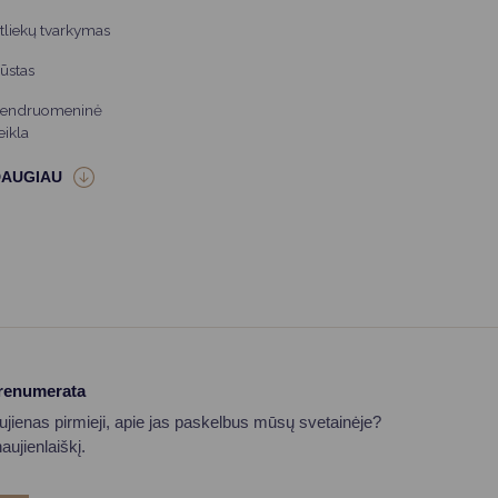
tliekų tvarkymas
ūstas
endruomeninė
eikla
prenumerata
aujienas pirmieji, apie jas paskelbus mūsų svetainėje?
ujienlaiškį.