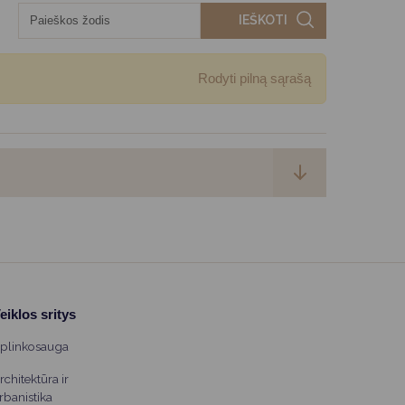
IEŠKOTI
Rodyti pilną sąrašą
eiklos sritys
plinkosauga
rchitektūra ir
rbanistika