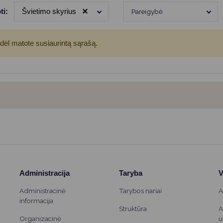
Vartotojų teisių apsauga
×
ti:
Švietimo skyrius
Pareigybė
Pranešėjų apsauga
Asmens duomenų apsauga
odėl matote susiaurintą sąrašą.
Administracija
Taryba
V
Administracinė
Tarybos nariai
A
informacija
Struktūra
A
Organizacinė
u