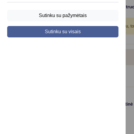
Filtruo
Viso įrašų: 6
Sutinku su pažymėtais
Atkreipkite dėmesį!
Jūs pasinaudojote įrašų filtru, t
Sutinku su visais
ŠVIETIMO SKYRIUS
Paslaugos
Struktūra ir kontaktinė
informacija
Gyvenamosios
Asmenų
vietos deklaravimas
aptarnavimas
Civilinės būklės