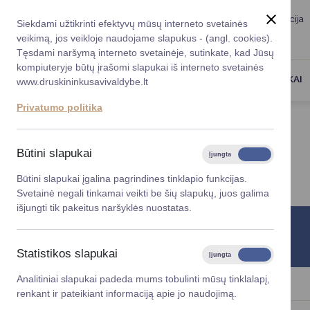
Taryba
Meras
Administracija
Siekdami užtikrinti efektyvų mūsų interneto svetainės
Karjera
DUK
veikimą, jos veikloje naudojame slapukus - (angl. cookies).
Registruokitės priėmi
Administracin
Tęsdami naršymą interneto svetainėje, sutinkate, kad Jūsų
kompiuteryje būtų įrašomi slapukai iš interneto svetainės
Darbotvarkė
Savivaldybės 
PASLAUGOS
DRUSKININKAI
www.druskininkusavivaldybe.lt
vadovai
Kontaktai
Privatumo politika
Planavimo do
Titulinis
Kontaktai
Vicemerai
Korupcijos pre
Būtini slapukai
Įjungta
Išjungta
KONTAKTAI
Mero patarėja
Viešieji pirkim
Būtini slapukai įgalina pagrindines tinklapio funkcijas.
Svetainė negali tinkamai veikti be šių slapukų, juos galima
Lygios galim
išjungti tik pakeitus naršyklės nuostatas.
Savivaldybės
Informacinis telefonas
projektai
+370 313 51 517
Statistikos slapukai
Įjungta
Išjungta
Finansų valdym
Analitiniai slapukai padeda mums tobulinti mūsų tinklalapį,
renkant ir pateikiant informaciją apie jo naudojimą.
Organizacinė 