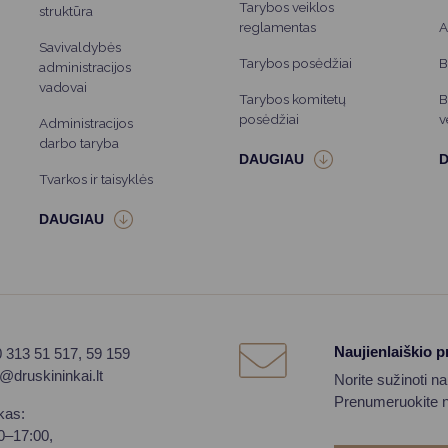
Tarybos veiklos
struktūra
reglamentas
A
Savivaldybės
Tarybos posėdžiai
B
administracijos
vadovai
Tarybos komitetų
B
posėdžiai
v
Administracijos
darbo taryba
Tvarkos ir taisyklės
Naujienlaiškio 
0 313 51 517, 59 159
o@druskininkai.lt
Norite sužinoti n
Prenumeruokite na
kas:
00–17:00,