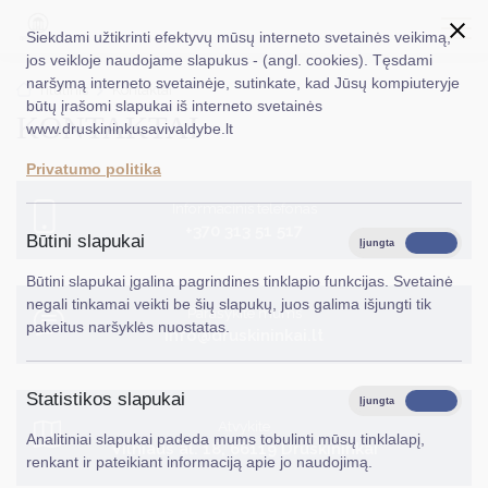
Siekdami užtikrinti efektyvų mūsų interneto svetainės veikimą,
jos veikloje naudojame slapukus - (angl. cookies). Tęsdami
naršymą interneto svetainėje, sutinkate, kad Jūsų kompiuteryje
EN
Ieškoti...
Titulinis
Kontaktai
būtų įrašomi slapukai iš interneto svetainės
KONTAKTAI
www.druskininkusavivaldybe.lt
Taryba
Privatumo politika
Meras
Informacinis telefonas
+370 313 51 517
Administracija
Būtini slapukai
Įjungta
Išjungta
Veiklos sritys
Būtini slapukai įgalina pagrindines tinklapio funkcijas. Svetainė
negali tinkamai veikti be šių slapukų, juos galima išjungti tik
Parašykite mums
Teisinė informacija
pakeitus naršyklės nuostatas.
info@druskininkai.lt
Struktūra ir kontaktinė informacija
Statistikos slapukai
Karjera
Įjungta
Išjungta
Atvykite
Analitiniai slapukai padeda mums tobulinti mūsų tinklalapį,
DUK
Vilniaus al. 18, 66119 Druskininkai
renkant ir pateikiant informaciją apie jo naudojimą.
PASLAUGOS