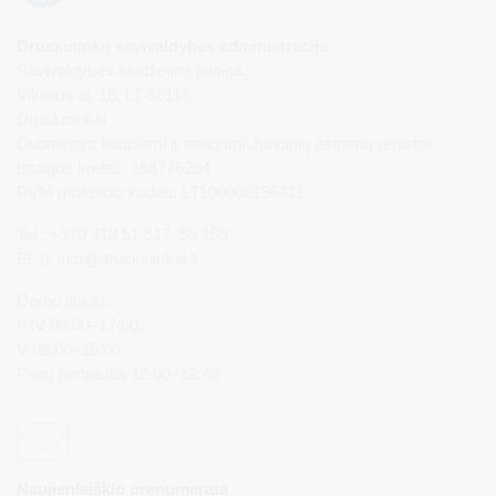
Druskininkų savivaldybės administracija
Savivaldybės biudžetinė įstaiga,
Vilniaus al. 18, LT-66119
Druskininkai
Duomenys kaupiami ir saugomi Juridinių asmenų registre
Įstaigos kodas: 188776264
PVM mokėtojo kodas: LT100008196411
Tel.: +370 313 51 517, 59 159
El. p.
info@druskininkai.lt
Darbo laikas:
I–IV 08:00–17:00,
V 08:00–15:00
Pietų pertrauka 12:00–12:45
Naujienlaiškio prenumerata