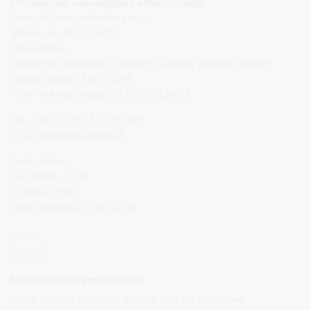
Druskininkų savivaldybės administracija
Savivaldybės biudžetinė įstaiga,
Vilniaus al. 18, LT-66119
Druskininkai
Duomenys kaupiami ir saugomi Juridinių asmenų registre
Įstaigos kodas: 188776264
PVM mokėtojo kodas: LT100008196411
Tel.: +370 313 51 517, 59 159
El. p.
info@druskininkai.lt
Darbo laikas:
I–IV 08:00–17:00,
V 08:00–15:00
Pietų pertrauka 12:00–12:45
Naujienlaiškio prenumerata
Norite sužinoti naujienas pirmieji, apie jas paskelbus