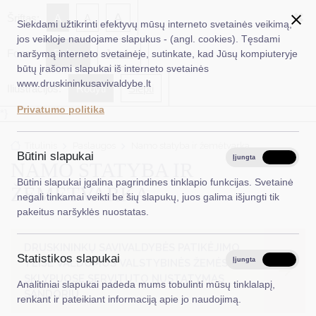
✖
A
Šriftas:
A
A
Siekdami užtikrinti efektyvų mūsų interneto svetainės veikimą,
jos veikloje naudojame slapukus - (angl. cookies). Tęsdami
Fonas:
Baltas
Juoda
naršymą interneto svetainėje, sutinkate, kad Jūsų kompiuteryje
EN
Ieškoti...
būtų įrašomi slapukai iš interneto svetainės
www.druskininkusavivaldybe.lt
Iliustracijos:
Rodyti
Slėpti
Taryba
Privatumo politika
*}
Meras
Titulinis
Paslaugos
Namo statyba ir žemėtvarka
Administracija
Būtini slapukai
Įjungta
Išjungta
NAMO STATYBA IR
Veiklos sritys
Būtini slapukai įgalina pagrindines tinklapio funkcijas. Svetainė
ŽEMĖTVARKA
negali tinkamai veikti be šių slapukų, juos galima išjungti tik
Teisinė informacija
pakeitus naršyklės nuostatas.
Struktūra ir kontaktinė informacija
DRUSKININKŲ SAVIVALDYBĖS PATIKĖJIMO
Statistikos slapukai
Karjera
Įjungta
Išjungta
TEISE VALDOMOS VALSTYBINĖS ŽEMĖS
SKLYPUOSE SERVITUTO NUSTATYMAS
Analitiniai slapukai padeda mums tobulinti mūsų tinklalapį,
DUK
SANDORIU
renkant ir pateikiant informaciją apie jo naudojimą.
PASLAUGOS