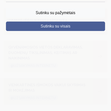
DRUSKININKAI
Sutinku su pažymėtais
UŽSIENIO VALSTYBĖJE GIMUSIO VAIKO
SKELBIMAI
GIMIMO ĮTRAUKIMAS Į APSKAITĄ
Sutinku su visais
@UŽSAKYMAS INTERNETU
TURIZMAS
VERSLAS
GYVENAMOSIOS VIETOS DEKLARAVIMAS,
PROJEKTAI
DUOMENŲ TIKSLINIMAS, KEITIMAS AR
ŠVIETIMAS
NAIKINIMAS
@UŽSAKYMAS INTERNETU
REGISTRACIJA
RENGINIAI
VIENKARTINĖS IŠMOKOS VAIKUI SKYRIMAS
IR MOKĖJIMAS
@UŽSAKYMAS INTERNETU