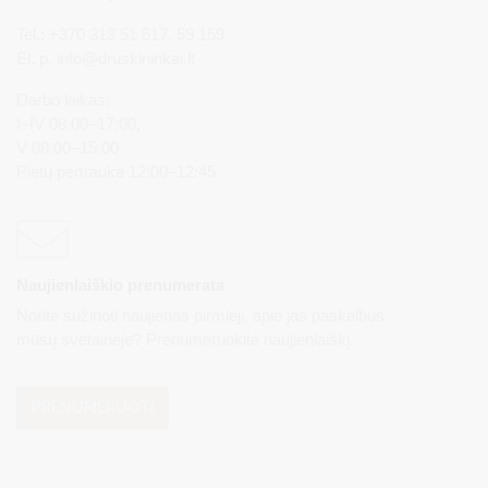
Tel.: +370 313 51 517, 59 159
El. p.
info@druskininkai.lt
Darbo laikas:
I–IV 08:00–17:00,
V 08:00–15:00
Pietų pertrauka 12:00–12:45
Naujienlaiškio prenumerata
Norite sužinoti naujienas pirmieji, apie jas paskelbus
mūsų svetainėje? Prenumeruokite naujienlaiškį.
PRENUMERUOTI