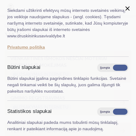
Siekdami užtikrinti efektyvų mūsų interneto svetainės veikimą,
jos veikloje naudojame slapukus - (angl. cookies). Tęsdami
naršymą interneto svetainėje, sutinkate, kad Jūsų kompiuteryje
EN
Ieškoti...
Titulinis
Paslaugos
Vaikas +
būtų įrašomi slapukai iš interneto svetainės
VAIKAS +
www.druskininkusavivaldybe.lt
Taryba
Privatumo politika
Meras
VIENKARTINĖS IŠMOKOS NĖŠČIAI MOTERIAI
Administracija
SKYRIMAS IR MOKĖJIMAS
Būtini slapukai
Įjungta
Išjungta
@UŽSAKYMAS INTERNETU
Veiklos sritys
Būtini slapukai įgalina pagrindines tinklapio funkcijas. Svetainė
negali tinkamai veikti be šių slapukų, juos galima išjungti tik
Teisinė informacija
pakeitus naršyklės nuostatas.
GIMIMO REGISTRAVIMAS
Struktūra ir kontaktinė informacija
@UŽSAKYMAS INTERNETU
Statistikos slapukai
Karjera
Įjungta
Išjungta
Analitiniai slapukai padeda mums tobulinti mūsų tinklalapį,
DUK
renkant ir pateikiant informaciją apie jo naudojimą.
TĖVYSTĖS PRIPAŽINIMO REGISTRAVIMAS
PASLAUGOS