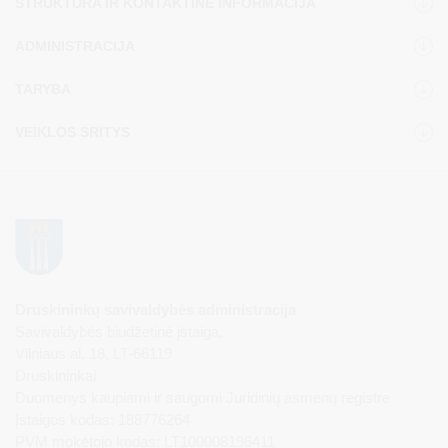
STRUKTŪRA IR KONTAKTINĖ INFORMACIJA
ADMINISTRACIJA
TARYBA
VEIKLOS SRITYS
Druskininkų savivaldybės administracija
Savivaldybės biudžetinė įstaiga,
Vilniaus al. 18, LT-66119
Druskininkai
Duomenys kaupiami ir saugomi Juridinių asmenų registre
Įstaigos kodas: 188776264
PVM mokėtojo kodas: LT100008196411